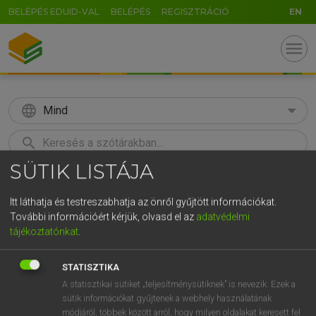
BELÉPÉS EDUID-VAL
BELÉPÉS
REGISZTRÁCIÓ
EN
menu
language
Mind
search
SÜTIK LISTÁJA
GR
KERESÉS
5
6
7
8
9
ö
ü
ó
Itt láthatja és testreszabhatja az önről gyűjtött információkat.
További információért kérjük, olvasd el az
adatvédelmi
r
t
z
u
i
o
p
ő
ú
Európai uniós terminológiai szótár
tájékoztatónkat
.
g
h
j
k
l
é
á
ű
Ω
STATISZTIKA
v
b
n
m
,
.
-
AltGr
A statisztikai sütiket „teljesítménysütiknek” is nevezik. Ezek a
sütik információkat gyűjtenek a webhely használatának
módjáról, többek között arról, hogy milyen oldalakat keresett fel