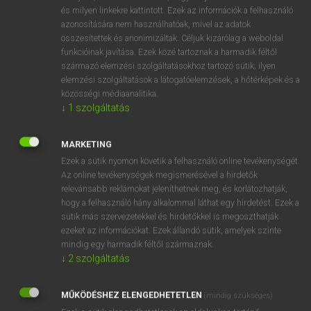
VAN ELŐFIZETÉSED?
és milyen linkekre kattintott. Ezek az információk a felhasználó
azonosítására nem használhatóak, mivel az adatok
Van előfizetésem a teljes szócikk megtekintéséhez.
összesítettek és anonimizáltak. Céljuk kizárólag a weboldal
funkcióinak javítása. Ezek közé tartoznak a harmadik féltől
BELÉPÉS
származó elemzési szolgáltatásokhoz tartozó sütik; ilyen
elemzési szolgáltatások a látogatóelemzések, a hőtérképek és a
közösségi médiaanalitika.
↓
1
szolgáltatás
MARKETING
Ezek a sütik nyomon követik a felhasználó online tevékenységét.
NINCS ELŐFIZETÉSED?
Az online tevékenységek megismerésével a hirdetők
Nincs regisztrációm és előfizetésem. A szótár 2 órás,
relevánsabb reklámokat jeleníthetnek meg, és korlátozhatják,
díjmentes próbaverziójának elindításához regisztrálok és
hogy a felhasználó hány alkalommal láthat egy hirdetést. Ezek a
sütik más szervezetekkel és hirdetőkkel is megoszthatják
belépek
.
ezeket az információkat. Ezek állandó sütik, amelyek szinte
mindig egy harmadik féltől származnak.
REGISZTRÁCIÓ
↓
2
szolgáltatás
MŰKÖDÉSHEZ ELENGEDHETETLEN
(mindig szükséges)