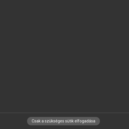
SZOTAR.NET APPLIKÁCIÓ
MICROSOFT OFFICE BŐVÍTMÉNY
BEÉPÜLŐ SZÓTÁRMODUL
ONLINE NYELVVIZSGA
EGYÉNI FELHASZNÁLÓKNAK
TANULÓKNAK
OKTATÁSI INTÉZMÉNYEKNEK
VÁLLALATI MEGOLDÁSOK
SÚGÓ
RÓLUNK
ELÉRHETŐSÉG
SÜTI BEÁLLÍTÁSOK
Csak a szükséges sütik elfogadása
IRATKOZZ FEL HÍRLEVELÜNKRE!