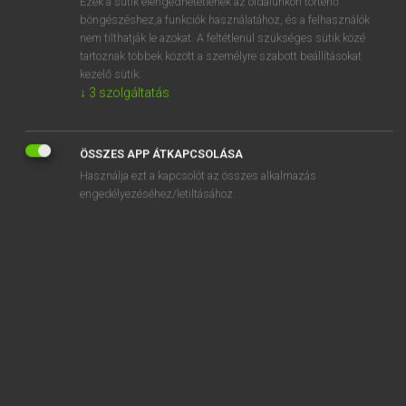
Ezek a sütik elengedhetetlenek az oldalunkon történő
böngészéshez,a funkciók használatához, és a felhasználók
EURÓPAI UNIÓS TERMINOLÓGIAI SZÓTÁR
nem tilthatják le azokat. A feltétlenül szükséges sütik közé
Kapcsolódó anyagok
tartoznak többek között a személyre szabott beállításokat
kezelő sütik.
recouvrement
↓
3
szolgáltatás
recouvrement de créances
recouvrement des créances
ÖSSZES APP ÁTKAPCSOLÁSA
Használja ezt a kapcsolót az összes alkalmazás
recouvrement des créances
engedélyezéséhez/letiltásához.
recouvrement des créances constatées
recouvrement des roues
recouvrement du montant de la dette douanière
recoverable costs
recovered plutonium