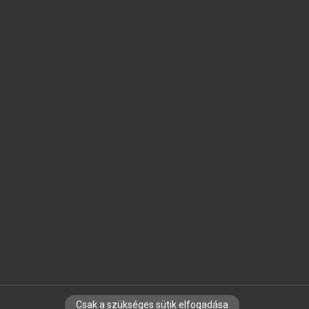
SZOTAR.NET APPLIKÁCIÓ
MICROSOFT OFFICE BŐVÍTMÉNY
BEÉPÜLŐ SZÓTÁRMODUL
ONLINE NYELVVIZSGA
EGYÉNI FELHASZNÁLÓKNAK
TANULÓKNAK
OKTATÁSI INTÉZMÉNYEKNEK
VÁLLALATI MEGOLDÁSOK
SÚGÓ
RÓLUNK
ELÉRHETŐSÉG
SÜTI BEÁLLÍTÁSOK
Csak a szükséges sütik elfogadása