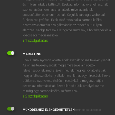
VAN ELŐFIZETÉSED?
és milyen linkekre kattintott. Ezek az információk a felhasználó
azonosítására nem használhatóak, mivel az adatok
Van előfizetésem a teljes szócikk megtekintéséhez.
összesítettek és anonimizáltak. Céljuk kizárólag a weboldal
funkcióinak javítása. Ezek közé tartoznak a harmadik féltől
BELÉPÉS
származó elemzési szolgáltatásokhoz tartozó sütik; ilyen
elemzési szolgáltatások a látogatóelemzések, a hőtérképek és a
közösségi médiaanalitika.
↓
1
szolgáltatás
MARKETING
Ezek a sütik nyomon követik a felhasználó online tevékenységét.
NINCS ELŐFIZETÉSED?
Az online tevékenységek megismerésével a hirdetők
Nincs regisztrációm és előfizetésem. A szótár 2 órás,
relevánsabb reklámokat jeleníthetnek meg, és korlátozhatják,
díjmentes próbaverziójának elindításához regisztrálok és
hogy a felhasználó hány alkalommal láthat egy hirdetést. Ezek a
belépek
.
sütik más szervezetekkel és hirdetőkkel is megoszthatják
ezeket az információkat. Ezek állandó sütik, amelyek szinte
mindig egy harmadik féltől származnak.
REGISZTRÁCIÓ
↓
2
szolgáltatás
MŰKÖDÉSHEZ ELENGEDHETETLEN
(mindig szükséges)