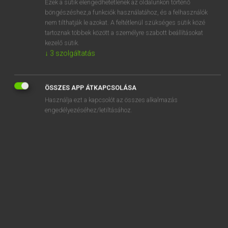
Ezek a sütik elengedhetetlenek az oldalunkon történő
böngészéshez,a funkciók használatához, és a felhasználók
EURÓPAI UNIÓS TERMINOLÓGIAI SZÓTÁR
nem tilthatják le azokat. A feltétlenül szükséges sütik közé
Kapcsolódó anyagok
tartoznak többek között a személyre szabott beállításokat
kezelő sütik.
volaille de rente
↓
3
szolgáltatás
volaille infectée
volailles de ponte
ÖSSZES APP ÁTKAPCSOLÁSA
Használja ezt a kapcsolót az összes alkalmazás
volailles de rente élevées en vue de la production d’oeufs
engedélyezéséhez/letiltásához.
de consommation
volaille suspecte d’être contaminée
volaille suspecte d’être infectée
volaille vivante
volant
volant