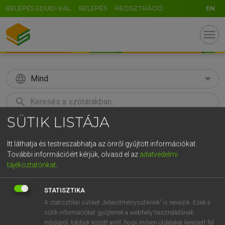
BELÉPÉS EDUID-VAL
BELÉPÉS
REGISZTRÁCIÓ
EN
menu
language
Mind
search
SÜTIK LISTÁJA
GR
KERESÉS
5
6
7
8
9
ö
ü
ó
Itt láthatja és testreszabhatja az önről gyűjtött információkat.
További információért kérjük, olvasd el az
adatvédelmi
r
t
z
u
i
o
p
ő
ú
Európai uniós terminológiai szótár
tájékoztatónkat
.
g
h
j
k
l
é
á
ű
Ω
STATISZTIKA
v
b
n
m
,
.
-
AltGr
A statisztikai sütiket „teljesítménysütiknek” is nevezik. Ezek a
sütik információkat gyűjtenek a webhely használatának
módjáról, többek között arról, hogy milyen oldalakat keresett fel