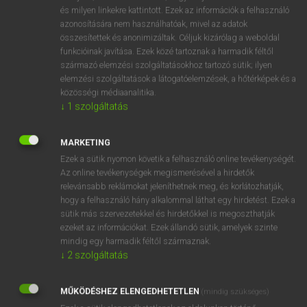
VAN ELŐFIZETÉSED?
és milyen linkekre kattintott. Ezek az információk a felhasználó
azonosítására nem használhatóak, mivel az adatok
Van előfizetésem a teljes szócikk megtekintéséhez.
összesítettek és anonimizáltak. Céljuk kizárólag a weboldal
funkcióinak javítása. Ezek közé tartoznak a harmadik féltől
BELÉPÉS
származó elemzési szolgáltatásokhoz tartozó sütik; ilyen
elemzési szolgáltatások a látogatóelemzések, a hőtérképek és a
közösségi médiaanalitika.
↓
1
szolgáltatás
MARKETING
Ezek a sütik nyomon követik a felhasználó online tevékenységét.
NINCS ELŐFIZETÉSED?
Az online tevékenységek megismerésével a hirdetők
Nincs regisztrációm és előfizetésem. A szótár 2 órás,
relevánsabb reklámokat jeleníthetnek meg, és korlátozhatják,
díjmentes próbaverziójának elindításához regisztrálok és
hogy a felhasználó hány alkalommal láthat egy hirdetést. Ezek a
sütik más szervezetekkel és hirdetőkkel is megoszthatják
belépek
.
ezeket az információkat. Ezek állandó sütik, amelyek szinte
mindig egy harmadik féltől származnak.
REGISZTRÁCIÓ
↓
2
szolgáltatás
MŰKÖDÉSHEZ ELENGEDHETETLEN
(mindig szükséges)