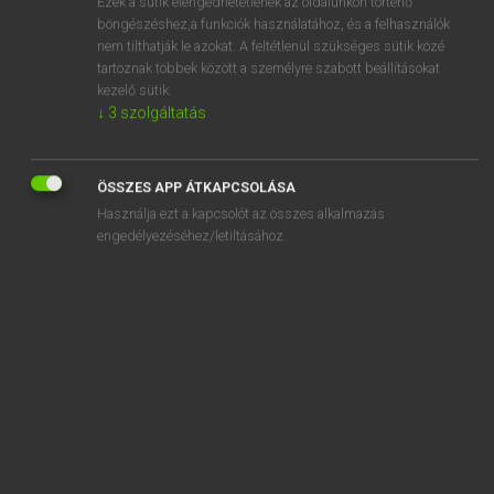
Ezek a sütik elengedhetetlenek az oldalunkon történő
böngészéshez,a funkciók használatához, és a felhasználók
EURÓPAI UNIÓS TERMINOLÓGIAI SZÓTÁR
nem tilthatják le azokat. A feltétlenül szükséges sütik közé
Kapcsolódó anyagok
tartoznak többek között a személyre szabott beállításokat
kezelő sütik.
organismes ou services payeurs
↓
3
szolgáltatás
organismes professionnels sans but lucratif
organismes que ceux de droit public
ÖSSZES APP ÁTKAPCSOLÁSA
Használja ezt a kapcsolót az összes alkalmazás
organismes récepteurs ou parentaux
engedélyezéséhez/letiltásához.
organismes trouant la coquille
organisme technique
Organismus für gemeinsame Anlagen
Organismus für gemeinsame Anlagen des offenen Typs
organizational chart