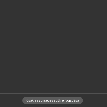
SZOTAR.NET APPLIKÁCIÓ
MICROSOFT OFFICE BŐVÍTMÉNY
BEÉPÜLŐ SZÓTÁRMODUL
ONLINE NYELVVIZSGA
EGYÉNI FELHASZNÁLÓKNAK
TANULÓKNAK
OKTATÁSI INTÉZMÉNYEKNEK
VÁLLALATI MEGOLDÁSOK
SÚGÓ
RÓLUNK
ELÉRHETŐSÉG
SÜTI BEÁLLÍTÁSOK
Csak a szükséges sütik elfogadása
IRATKOZZ FEL HÍRLEVELÜNKRE!