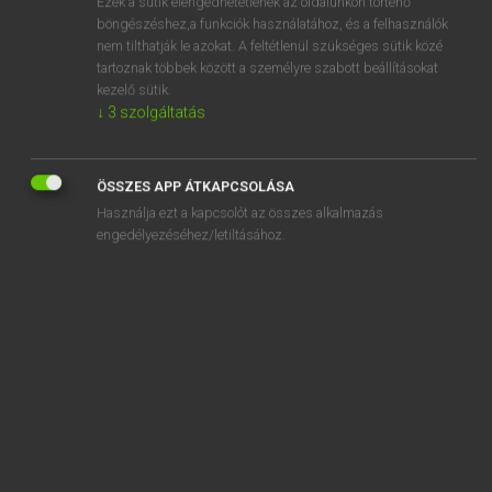
Ezek a sütik elengedhetetlenek az oldalunkon történő
böngészéshez,a funkciók használatához, és a felhasználók
EURÓPAI UNIÓS TERMINOLÓGIAI SZÓTÁR
nem tilthatják le azokat. A feltétlenül szükséges sütik közé
Kapcsolódó anyagok
tartoznak többek között a személyre szabott beállításokat
kezelő sütik.
súrlódópofa
↓
3
szolgáltatás
súrlókór
surmûris
ÖSSZES APP ÁTKAPCSOLÁSA
Használja ezt a kapcsolót az összes alkalmazás
surnageant
engedélyezéséhez/letiltásához.
surnom
surnom ou pseudonyme
sur place
surplus
surplus stocks