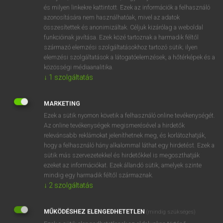
VAN ELŐFIZETÉSED?
és milyen linkekre kattintott. Ezek az információk a felhasználó
azonosítására nem használhatóak, mivel az adatok
Van előfizetésem a teljes szócikk megtekintéséhez.
összesítettek és anonimizáltak. Céljuk kizárólag a weboldal
funkcióinak javítása. Ezek közé tartoznak a harmadik féltől
BELÉPÉS
származó elemzési szolgáltatásokhoz tartozó sütik; ilyen
elemzési szolgáltatások a látogatóelemzések, a hőtérképek és a
közösségi médiaanalitika.
↓
1
szolgáltatás
MARKETING
Ezek a sütik nyomon követik a felhasználó online tevékenységét.
NINCS ELŐFIZETÉSED?
Az online tevékenységek megismerésével a hirdetők
Nincs regisztrációm és előfizetésem. A szótár 2 órás,
relevánsabb reklámokat jeleníthetnek meg, és korlátozhatják,
díjmentes próbaverziójának elindításához regisztrálok és
hogy a felhasználó hány alkalommal láthat egy hirdetést. Ezek a
sütik más szervezetekkel és hirdetőkkel is megoszthatják
belépek
.
ezeket az információkat. Ezek állandó sütik, amelyek szinte
mindig egy harmadik féltől származnak.
REGISZTRÁCIÓ
↓
2
szolgáltatás
MŰKÖDÉSHEZ ELENGEDHETETLEN
(mindig szükséges)