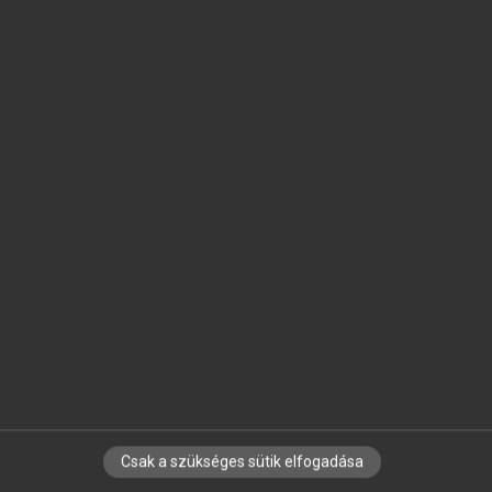
SZOTAR.NET APPLIKÁCIÓ
MICROSOFT OFFICE BŐVÍTMÉNY
BEÉPÜLŐ SZÓTÁRMODUL
ONLINE NYELVVIZSGA
EGYÉNI FELHASZNÁLÓKNAK
TANULÓKNAK
OKTATÁSI INTÉZMÉNYEKNEK
VÁLLALATI MEGOLDÁSOK
SÚGÓ
RÓLUNK
ELÉRHETŐSÉG
SÜTI BEÁLLÍTÁSOK
Csak a szükséges sütik elfogadása
IRATKOZZ FEL HÍRLEVELÜNKRE!