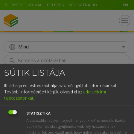
BELÉPÉS EDUID-VAL
BELÉPÉS
REGISZTRÁCIÓ
EN
menu
language
Mind
search
SÜTIK LISTÁJA
GR
KERESÉS
5
6
7
8
9
ö
ü
ó
Itt láthatja és testreszabhatja az önről gyűjtött információkat.
További információért kérjük, olvasd el az
adatvédelmi
r
t
z
u
i
o
p
ő
ú
Európai uniós terminológiai szótár
tájékoztatónkat
.
g
h
j
k
l
é
á
ű
Ω
STATISZTIKA
v
b
n
m
,
.
-
AltGr
A statisztikai sütiket „teljesítménysütiknek” is nevezik. Ezek a
sütik információkat gyűjtenek a webhely használatának
módjáról, többek között arról, hogy milyen oldalakat keresett fel