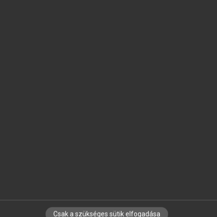
SZOTAR.NET APPLIKÁCIÓ
MICROSOFT OFFICE BŐVÍTMÉNY
BEÉPÜLŐ SZÓTÁRMODUL
ONLINE NYELVVIZSGA
EGYÉNI FELHASZNÁLÓKNAK
TANULÓKNAK
OKTATÁSI INTÉZMÉNYEKNEK
VÁLLALATI MEGOLDÁSOK
SÚGÓ
RÓLUNK
ELÉRHETŐSÉG
SÜTI BEÁLLÍTÁSOK
Csak a szükséges sütik elfogadása