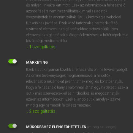
VAN ELŐFIZETÉSED?
és milyen linkekre kattintott. Ezek az információk a felhasználó
azonosítására nem használhatóak, mivel az adatok
Van előfizetésem a teljes szócikk megtekintéséhez.
összesítettek és anonimizáltak. Céljuk kizárólag a weboldal
funkcióinak javítása. Ezek közé tartoznak a harmadik féltől
BELÉPÉS
származó elemzési szolgáltatásokhoz tartozó sütik; ilyen
elemzési szolgáltatások a látogatóelemzések, a hőtérképek és a
közösségi médiaanalitika.
↓
1
szolgáltatás
MARKETING
Ezek a sütik nyomon követik a felhasználó online tevékenységét.
NINCS ELŐFIZETÉSED?
Az online tevékenységek megismerésével a hirdetők
Nincs regisztrációm és előfizetésem. A szótár 2 órás,
relevánsabb reklámokat jeleníthetnek meg, és korlátozhatják,
díjmentes próbaverziójának elindításához regisztrálok és
hogy a felhasználó hány alkalommal láthat egy hirdetést. Ezek a
belépek
.
sütik más szervezetekkel és hirdetőkkel is megoszthatják
ezeket az információkat. Ezek állandó sütik, amelyek szinte
mindig egy harmadik féltől származnak.
REGISZTRÁCIÓ
↓
2
szolgáltatás
MŰKÖDÉSHEZ ELENGEDHETETLEN
(mindig szükséges)