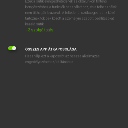
Ezek a sütik elengedhetetlenek az oldalunkon történő
böngészéshez,a funkciók használatához, és a felhasználók
EURÓPAI UNIÓS TERMINOLÓGIAI SZÓTÁR
nem tilthatják le azokat. A feltétlenül szükséges sütik közé
Kapcsolódó anyagok
tartoznak többek között a személyre szabott beállításokat
kezelő sütik.
mémorandum d’accord sur le règlement des différends
↓
3
szolgáltatás
de l’OMC
mémorandum d’entente de Paris
ÖSSZES APP ÁTKAPCSOLÁSA
memorandum of understanding
Használja ezt a kapcsolót az összes alkalmazás
engedélyezéséhez/letiltásához.
mén
menacé d’abandon
ménage collectif
ménage panel
ménage polygame
ménage privé