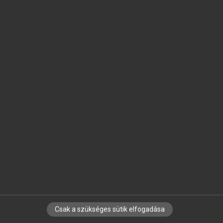
SZOTAR.NET APPLIKÁCIÓ
MICROSOFT OFFICE BŐVÍTMÉNY
BEÉPÜLŐ SZÓTÁRMODUL
ONLINE NYELVVIZSGA
EGYÉNI FELHASZNÁLÓKNAK
TANULÓKNAK
OKTATÁSI INTÉZMÉNYEKNEK
VÁLLALATI MEGOLDÁSOK
SÚGÓ
RÓLUNK
ELÉRHETŐSÉG
SÜTI BEÁLLÍTÁSOK
Csak a szükséges sütik elfogadása
IRATKOZZ FEL HÍRLEVELÜNKRE!