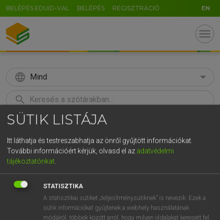
BELÉPÉS EDUID-VAL
BELÉPÉS
REGISZTRÁCIÓ
EN
menu
language
Mind
search
SÜTIK LISTÁJA
GR
KERESÉS
5
6
7
8
9
ö
ü
ó
Itt láthatja és testreszabhatja az önről gyűjtött információkat.
További információért kérjük, olvasd el az
adatvédelmi
r
t
z
u
i
o
p
ő
ú
Európai uniós terminológiai szótár
tájékoztatónkat
.
g
h
j
k
l
é
á
ű
Ω
STATISZTIKA
v
b
n
m
,
.
-
AltGr
A statisztikai sütiket „teljesítménysütiknek” is nevezik. Ezek a
sütik információkat gyűjtenek a webhely használatának
módjáról, többek között arról, hogy milyen oldalakat keresett fel