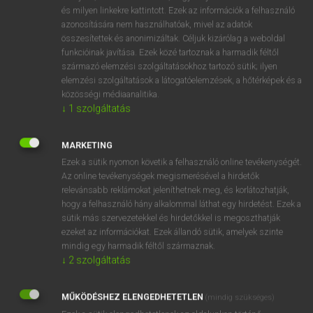
VAN ELŐFIZETÉSED?
és milyen linkekre kattintott. Ezek az információk a felhasználó
azonosítására nem használhatóak, mivel az adatok
Van előfizetésem a teljes szócikk megtekintéséhez.
összesítettek és anonimizáltak. Céljuk kizárólag a weboldal
funkcióinak javítása. Ezek közé tartoznak a harmadik féltől
BELÉPÉS
származó elemzési szolgáltatásokhoz tartozó sütik; ilyen
elemzési szolgáltatások a látogatóelemzések, a hőtérképek és a
közösségi médiaanalitika.
↓
1
szolgáltatás
MARKETING
Ezek a sütik nyomon követik a felhasználó online tevékenységét.
NINCS ELŐFIZETÉSED?
Az online tevékenységek megismerésével a hirdetők
Nincs regisztrációm és előfizetésem. A szótár 2 órás,
relevánsabb reklámokat jeleníthetnek meg, és korlátozhatják,
díjmentes próbaverziójának elindításához regisztrálok és
hogy a felhasználó hány alkalommal láthat egy hirdetést. Ezek a
sütik más szervezetekkel és hirdetőkkel is megoszthatják
belépek
.
ezeket az információkat. Ezek állandó sütik, amelyek szinte
mindig egy harmadik féltől származnak.
REGISZTRÁCIÓ
↓
2
szolgáltatás
MŰKÖDÉSHEZ ELENGEDHETETLEN
(mindig szükséges)