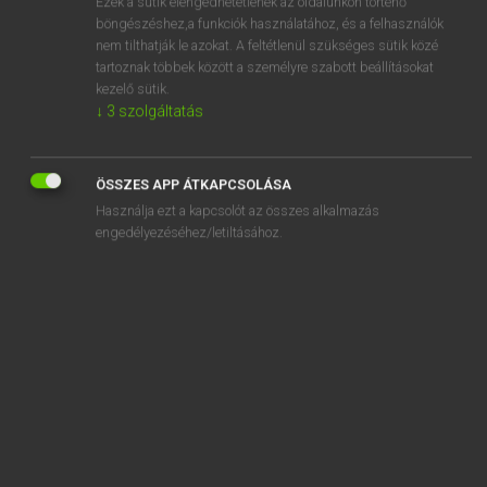
Ezek a sütik elengedhetetlenek az oldalunkon történő
böngészéshez,a funkciók használatához, és a felhasználók
EURÓPAI UNIÓS TERMINOLÓGIAI SZÓTÁR
nem tilthatják le azokat. A feltétlenül szükséges sütik közé
Kapcsolódó anyagok
tartoznak többek között a személyre szabott beállításokat
kezelő sütik.
enquête épidémiologique
↓
3
szolgáltatás
enquête épidémiologique
enquête épizootiologique
ÖSSZES APP ÁTKAPCSOLÁSA
Használja ezt a kapcsolót az összes alkalmazás
enquête exécutée de manière exhaustive
engedélyezéséhez/letiltásához.
enquête exhaustive
enquête judiciaire
enquête par panel
enquête par sondage
enquête par sondage