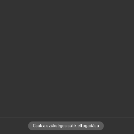
SZOTAR.NET APPLIKÁCIÓ
MICROSOFT OFFICE BŐVÍTMÉNY
BEÉPÜLŐ SZÓTÁRMODUL
ONLINE NYELVVIZSGA
EGYÉNI FELHASZNÁLÓKNAK
TANULÓKNAK
OKTATÁSI INTÉZMÉNYEKNEK
VÁLLALATI MEGOLDÁSOK
SÚGÓ
RÓLUNK
ELÉRHETŐSÉG
SÜTI BEÁLLÍTÁSOK
Csak a szükséges sütik elfogadása
IRATKOZZ FEL HÍRLEVELÜNKRE!