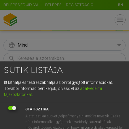
BELÉPÉS EDUID-VAL
BELÉPÉS
REGISZTRÁCIÓ
EN
menu
language
Mind
search
SÜTIK LISTÁJA
GR
KERESÉS
5
6
7
8
9
ö
ü
ó
Itt láthatja és testreszabhatja az önről gyűjtött információkat.
További információért kérjük, olvasd el az
adatvédelmi
r
t
z
u
i
o
p
ő
ú
Európai uniós terminológiai szótár
tájékoztatónkat
.
g
h
j
k
l
é
á
ű
Ω
STATISZTIKA
v
b
n
m
,
.
-
AltGr
A statisztikai sütiket „teljesítménysütiknek” is nevezik. Ezek a
sütik információkat gyűjtenek a webhely használatának
módjáról, többek között arról, hogy milyen oldalakat keresett fel