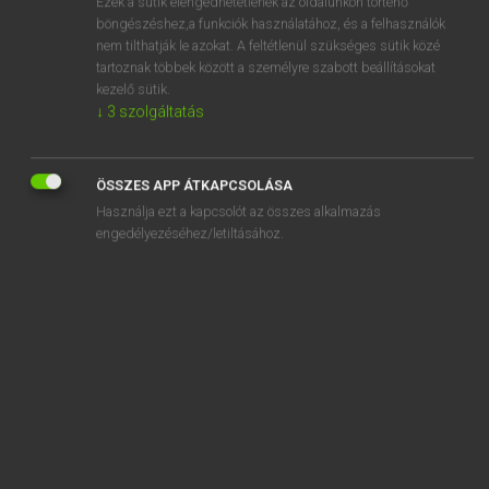
Ezek a sütik elengedhetetlenek az oldalunkon történő
böngészéshez,a funkciók használatához, és a felhasználók
EURÓPAI UNIÓS TERMINOLÓGIAI SZÓTÁR
nem tilthatják le azokat. A feltétlenül szükséges sütik közé
Kapcsolódó anyagok
tartoznak többek között a személyre szabott beállításokat
kezelő sütik.
directions générales et services assimilés
↓
3
szolgáltatás
direction stratégique
directive
ÖSSZES APP ÁTKAPCSOLÁSA
Használja ezt a kapcsolót az összes alkalmazás
directive
engedélyezéséhez/letiltásához.
directive “approche sectorielle”
directive “approche sectorielle”
directive “approche sectorielle”
directive “approche sectorielle”
directive de contrôle