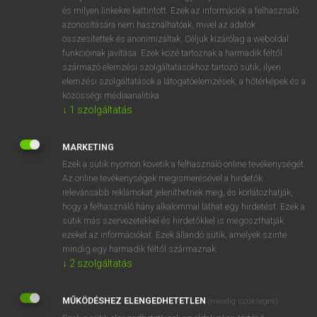
VAN ELŐFIZETÉSED?
és milyen linkekre kattintott. Ezek az információk a felhasználó
azonosítására nem használhatóak, mivel az adatok
Van előfizetésem a teljes szócikk megtekintéséhez.
összesítettek és anonimizáltak. Céljuk kizárólag a weboldal
funkcióinak javítása. Ezek közé tartoznak a harmadik féltől
BELÉPÉS
származó elemzési szolgáltatásokhoz tartozó sütik; ilyen
elemzési szolgáltatások a látogatóelemzések, a hőtérképek és a
közösségi médiaanalitika.
↓
1
szolgáltatás
MARKETING
Ezek a sütik nyomon követik a felhasználó online tevékenységét.
NINCS ELŐFIZETÉSED?
Az online tevékenységek megismerésével a hirdetők
Nincs regisztrációm és előfizetésem. A szótár 2 órás,
relevánsabb reklámokat jeleníthetnek meg, és korlátozhatják,
díjmentes próbaverziójának elindításához regisztrálok és
hogy a felhasználó hány alkalommal láthat egy hirdetést. Ezek a
sütik más szervezetekkel és hirdetőkkel is megoszthatják
belépek
.
ezeket az információkat. Ezek állandó sütik, amelyek szinte
mindig egy harmadik féltől származnak.
REGISZTRÁCIÓ
↓
2
szolgáltatás
MŰKÖDÉSHEZ ELENGEDHETETLEN
(mindig szükséges)