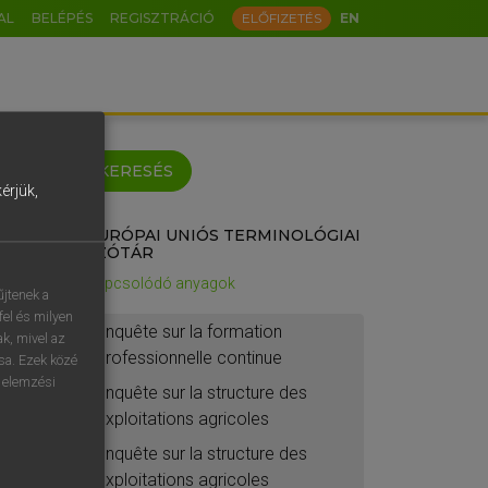
AL
BELÉPÉS
REGISZTRÁCIÓ
ELŐFIZETÉS
EN
keyboard
KERESÉS
érjük,
EURÓPAI UNIÓS TERMINOLÓGIAI
ö
ü
ó
SZÓTÁR
Kapcsolódó anyagok
o
p
ő
ú
űjtenek a
fel és milyen
enquête sur la formation
á
ű
Ω
ak, mivel az
professionnelle continue
ása. Ezek közé
-
AltGr
n elemzési
enquête sur la structure des
?
exploitations agricoles
etésem.
enquête sur la structure des
s
exploitations agricoles
ához