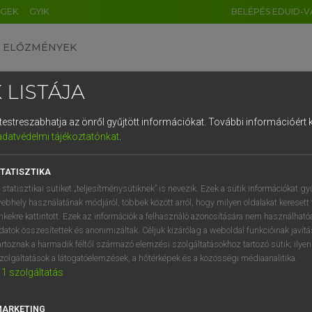
ÉGEK
GYIK
BELÉPÉS EDUID-V
ELŐZMÉNYEK
 LISTÁJA
és testreszabhatja az önről gyűjtött információkat.
További információért k
HU
DE
CN
FR
ES
IT
NL
RU
GR
adatvédelmi tájékoztatónkat
.
pai uniós terminológiai szótár
1
2
3
4
5
6
7
8
9
TATISZTIKA
q
w
e
r
t
z
u
i
 statisztikai sütiket „teljesítménysütiknek” is nevezik. Ezek a sütik információkat gy
ebhely használatának módjáról, többek között arról, hogy milyen oldalakat keresett 
a
s
d
f
g
h
j
k
l
é
inkekre kattintott. Ezek az információk a felhasználó azonosítására nem használható
datok összesítettek és anonimizáltak. Céljuk kizárólag a weboldal funkcióinak javít
í
y
x
c
v
b
n
m
,
.
artoznak a harmadik féltől származó elemzési szolgáltatásokhoz tartozó sütik; ilye
VAN ELŐFIZETÉSED?
NINCS ELŐFIZETÉSED
zolgáltatások a látogatóelemzések, a hőtérképek és a közösségi médiaanalitika.
1
szolgáltatás
előfizetésem a teljes szócikk
Nincs regisztrációm és előfiz
megtekintéséhez.
A szótár 2 órás, díjmente
próbaverziójának elindítás
MARKETING