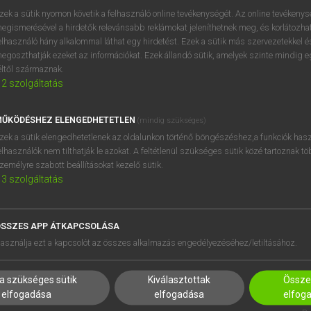
BELÉPÉS
regisztrálok és
belépek
.
zek a sütik nyomon követik a felhasználó online tevékenységét. Az online tevékeny
egismerésével a hirdetők relevánsabb reklámokat jeleníthetnek meg, és korlátozhat
REGISZTRÁCIÓ
elhasználó hány alkalommal láthat egy hirdetést. Ezek a sütik más szervezetekkel és
egoszthatják ezeket az információkat. Ezek állandó sütik, amelyek szinte mindig 
éltől származnak.
2
szolgáltatás
ŰKÖDÉSHEZ ELENGEDHETETLEN
(mindig szükséges)
zek a sütik elengedhetetlenek az oldalunkon történő böngészéshez,a funkciók hasz
elhasználók nem tilthatják le azokat. A feltétlenül szükséges sütik közé tartoznak t
zemélyre szabott beállításokat kezelő sütik.
3
szolgáltatás
SSZES APP ÁTKAPCSOLÁSA
asználja ezt a kapcsolót az összes alkalmazás engedélyezéséhez/letiltásához.
HASZNÁLÓKNAK
SÚGÓ
a szükséges sütik
Kiválasztottak
Összes
K
RÓLUNK
elfogadása
elfogadása
elfog
NTÉZMÉNYEKNEK
ELÉRHETŐSÉG