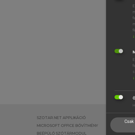
E
m
f
m
f
↓
M
E
f
s
↓
Ö
H
SZOTAR.NET APPLIKÁCIÓ
EGYÉNI FEL
Csak 
MICROSOFT OFFICE BŐVÍTMÉNY
TANULÓKNA
BEÉPÜLŐ SZÓTÁRMODUL
OKTATÁSI I