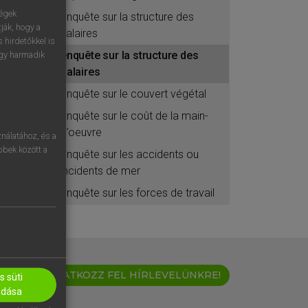
ségek
enquête sur la structure des
ják, hogy a
salaires
 hirdetőkkel is
enquête sur la structure des
egy harmadik
salaires
enquête sur le couvert végétal
enquête sur le coût de la main-
d’oeuvre
nálatához, és a
öbbek között a
enquête sur les accidents ou
incidents de mer
enquête sur les forces de travail
IRATKOZZ FEL HÍRLEVELÜNKRE!
 süti
adása