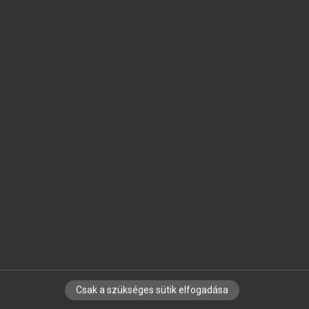
SZOTAR.NET APPLIKÁCIÓ
MICROSOFT OFFICE BŐVÍTMÉNY
BEÉPÜLŐ SZÓTÁRMODUL
ONLINE NYELVVIZSGA
EGYÉNI FELHASZNÁLÓKNAK
TANULÓKNAK
OKTATÁSI INTÉZMÉNYEKNEK
VÁLLALATI MEGOLDÁSOK
SÚGÓ
RÓLUNK
ELÉRHETŐSÉG
SÜTI BEÁLLÍTÁSOK
Csak a szükséges sütik elfogadása
IRATKOZZ FEL HÍRLEVELÜNKRE!