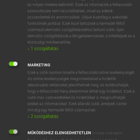
VAN ELŐFIZETÉSED?
és milyen linkekre kattintott. Ezek az információk a felhasználó
azonosítására nem használhatóak, mivel az adatok
Van előfizetésem a teljes szócikk megtekintéséhez.
összesítettek és anonimizáltak. Céljuk kizárólag a weboldal
funkcióinak javítása. Ezek közé tartoznak a harmadik féltől
BELÉPÉS
származó elemzési szolgáltatásokhoz tartozó sütik; ilyen
elemzési szolgáltatások a látogatóelemzések, a hőtérképek és a
közösségi médiaanalitika.
↓
1
szolgáltatás
MARKETING
Ezek a sütik nyomon követik a felhasználó online tevékenységét.
NINCS ELŐFIZETÉSED?
Az online tevékenységek megismerésével a hirdetők
Nincs regisztrációm és előfizetésem. A szótár 2 órás,
relevánsabb reklámokat jeleníthetnek meg, és korlátozhatják,
díjmentes próbaverziójának elindításához regisztrálok és
hogy a felhasználó hány alkalommal láthat egy hirdetést. Ezek a
sütik más szervezetekkel és hirdetőkkel is megoszthatják
belépek
.
ezeket az információkat. Ezek állandó sütik, amelyek szinte
mindig egy harmadik féltől származnak.
REGISZTRÁCIÓ
↓
2
szolgáltatás
MŰKÖDÉSHEZ ELENGEDHETETLEN
(mindig szükséges)