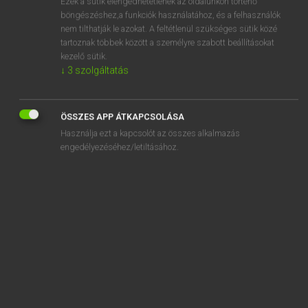
Ezek a sütik elengedhetetlenek az oldalunkon történő
böngészéshez,a funkciók használatához, és a felhasználók
EURÓPAI UNIÓS TERMINOLÓGIAI SZÓTÁR
nem tilthatják le azokat. A feltétlenül szükséges sütik közé
Kapcsolódó anyagok
tartoznak többek között a személyre szabott beállításokat
kezelő sütik.
voiture particulière neuve
↓
3
szolgáltatás
voix de base
voix exprimées
ÖSSZES APP ÁTKAPCSOLÁSA
Használja ezt a kapcsolót az összes alkalmazás
voix pondérées
engedélyezéséhez/letiltásához.
vol aggravé
volaille abattue
volaille d’élevage
volaille de rente
volaille infectée