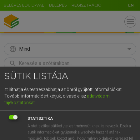
BELÉPÉS EDUID-VAL
BELÉPÉS
REGISZTRÁCIÓ
EN
menu
language
Mind
search
SÜTIK LISTÁJA
GR
KERESÉS
5
6
7
8
9
ö
ü
ó
Itt láthatja és testreszabhatja az önről gyűjtött információkat.
További információért kérjük, olvasd el az
adatvédelmi
r
t
z
u
i
o
p
ő
ú
Európai uniós terminológiai szótár
tájékoztatónkat
.
g
h
j
k
l
é
á
ű
Ω
STATISZTIKA
v
b
n
m
,
.
-
AltGr
A statisztikai sütiket „teljesítménysütiknek” is nevezik. Ezek a
sütik információkat gyűjtenek a webhely használatának
módjáról, többek között arról, hogy milyen oldalakat keresett fel