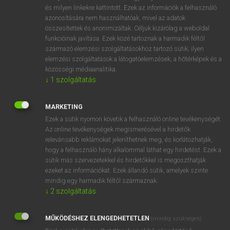
VAN ELŐFIZETÉSED?
és milyen linkekre kattintott. Ezek az információk a felhasználó
azonosítására nem használhatóak, mivel az adatok
Van előfizetésem a teljes szócikk megtekintéséhez.
összesítettek és anonimizáltak. Céljuk kizárólag a weboldal
funkcióinak javítása. Ezek közé tartoznak a harmadik féltől
BELÉPÉS
származó elemzési szolgáltatásokhoz tartozó sütik; ilyen
elemzési szolgáltatások a látogatóelemzések, a hőtérképek és a
közösségi médiaanalitika.
↓
1
szolgáltatás
MARKETING
Ezek a sütik nyomon követik a felhasználó online tevékenységét.
NINCS ELŐFIZETÉSED?
Az online tevékenységek megismerésével a hirdetők
Nincs regisztrációm és előfizetésem. A szótár 2 órás,
relevánsabb reklámokat jeleníthetnek meg, és korlátozhatják,
díjmentes próbaverziójának elindításához regisztrálok és
hogy a felhasználó hány alkalommal láthat egy hirdetést. Ezek a
sütik más szervezetekkel és hirdetőkkel is megoszthatják
belépek
.
ezeket az információkat. Ezek állandó sütik, amelyek szinte
mindig egy harmadik féltől származnak.
REGISZTRÁCIÓ
↓
2
szolgáltatás
MŰKÖDÉSHEZ ELENGEDHETETLEN
(mindig szükséges)