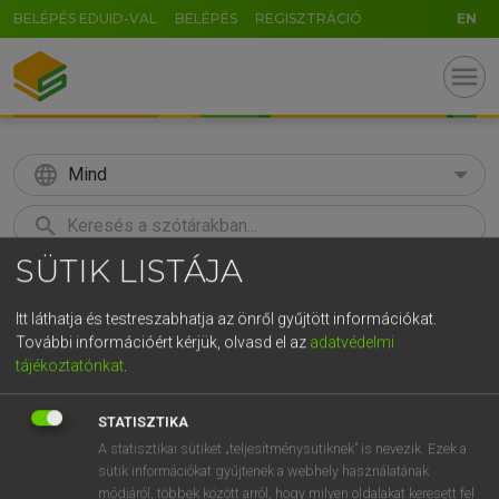
BELÉPÉS EDUID-VAL
BELÉPÉS
REGISZTRÁCIÓ
EN
menu
language
Mind
search
SÜTIK LISTÁJA
GR
KERESÉS
5
6
7
8
9
ö
ü
ó
Itt láthatja és testreszabhatja az önről gyűjtött információkat.
További információért kérjük, olvasd el az
adatvédelmi
r
t
z
u
i
o
p
ő
ú
Európai uniós terminológiai szótár
tájékoztatónkat
.
g
h
j
k
l
é
á
ű
Ω
STATISZTIKA
v
b
n
m
,
.
-
AltGr
A statisztikai sütiket „teljesítménysütiknek” is nevezik. Ezek a
sütik információkat gyűjtenek a webhely használatának
módjáról, többek között arról, hogy milyen oldalakat keresett fel