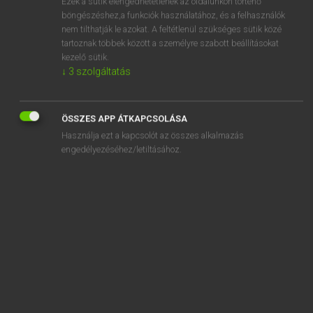
Ezek a sütik elengedhetetlenek az oldalunkon történő
böngészéshez,a funkciók használatához, és a felhasználók
EURÓPAI UNIÓS TERMINOLÓGIAI SZÓTÁR
nem tilthatják le azokat. A feltétlenül szükséges sütik közé
Kapcsolódó anyagok
tartoznak többek között a személyre szabott beállításokat
kezelő sütik.
alapos ok nélkül
↓
3
szolgáltatás
alapozó
alapozó
ÖSSZES APP ÁTKAPCSOLÁSA
Használja ezt a kapcsolót az összes alkalmazás
alapösszeg
engedélyezéséhez/letiltásához.
alaprendelet
alapstatisztika
alapszabály
alapszabály
alapszabály