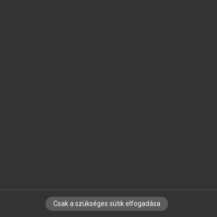
SZOTAR.NET APPLIKÁCIÓ
MICROSOFT OFFICE BŐVÍTMÉNY
BEÉPÜLŐ SZÓTÁRMODUL
ONLINE NYELVVIZSGA
EGYÉNI FELHASZNÁLÓKNAK
TANULÓKNAK
OKTATÁSI INTÉZMÉNYEKNEK
VÁLLALATI MEGOLDÁSOK
SÚGÓ
RÓLUNK
ELÉRHETŐSÉG
SÜTI BEÁLLÍTÁSOK
Csak a szükséges sütik elfogadása
IRATKOZZ FEL HÍRLEVELÜNKRE!