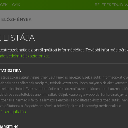
ÉGEK
GYIK
BELÉPÉS EDUID-V
ELŐZMÉNYEK
 LISTÁJA
és testreszabhatja az önről gyűjtött információkat.
További információért k
HU
DE
CN
FR
ES
IT
NL
RU
GR
adatvédelmi tájékoztatónkat
.
pai uniós terminológiai szótár
1
2
3
4
5
6
7
8
9
TATISZTIKA
q
w
e
r
t
z
u
i
 statisztikai sütiket „teljesítménysütiknek” is nevezik. Ezek a sütik információkat gy
ebhely használatának módjáról, többek között arról, hogy milyen oldalakat keresett 
a
s
d
f
g
h
j
k
l
é
inkekre kattintott. Ezek az információk a felhasználó azonosítására nem használható
datok összesítettek és anonimizáltak. Céljuk kizárólag a weboldal funkcióinak javít
í
y
x
c
v
b
n
m
,
.
artoznak a harmadik féltől származó elemzési szolgáltatásokhoz tartozó sütik; ilye
VAN ELŐFIZETÉSED?
NINCS ELŐFIZETÉSED
zolgáltatások a látogatóelemzések, a hőtérképek és a közösségi médiaanalitika.
1
szolgáltatás
előfizetésem a teljes szócikk
Nincs regisztrációm és előfiz
megtekintéséhez.
A szótár 2 órás, díjmente
próbaverziójának elindítás
MARKETING