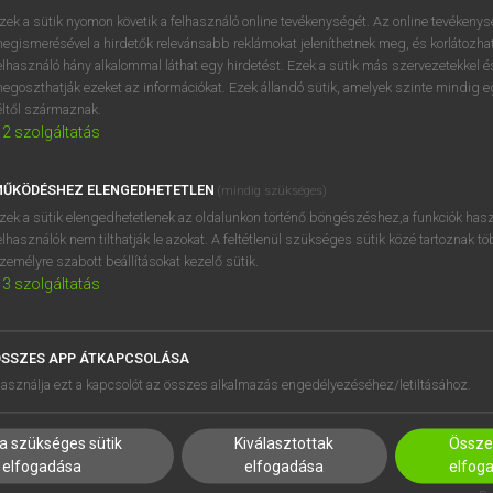
BELÉPÉS
regisztrálok és
belépek
.
zek a sütik nyomon követik a felhasználó online tevékenységét. Az online tevékeny
egismerésével a hirdetők relevánsabb reklámokat jeleníthetnek meg, és korlátozhat
REGISZTRÁCIÓ
elhasználó hány alkalommal láthat egy hirdetést. Ezek a sütik más szervezetekkel és
egoszthatják ezeket az információkat. Ezek állandó sütik, amelyek szinte mindig 
éltől származnak.
2
szolgáltatás
ŰKÖDÉSHEZ ELENGEDHETETLEN
(mindig szükséges)
zek a sütik elengedhetetlenek az oldalunkon történő böngészéshez,a funkciók hasz
elhasználók nem tilthatják le azokat. A feltétlenül szükséges sütik közé tartoznak t
zemélyre szabott beállításokat kezelő sütik.
3
szolgáltatás
SSZES APP ÁTKAPCSOLÁSA
HASZNÁLÓKNAK
SÚGÓ
asználja ezt a kapcsolót az összes alkalmazás engedélyezéséhez/letiltásához.
K
RÓLUNK
NTÉZMÉNYEKNEK
ELÉRHETŐSÉG
a szükséges sütik
Kiválasztottak
Összes
MEGOLDÁSOK
SÜTI BEÁLLÍTÁSOK
elfogadása
elfogadása
elfog