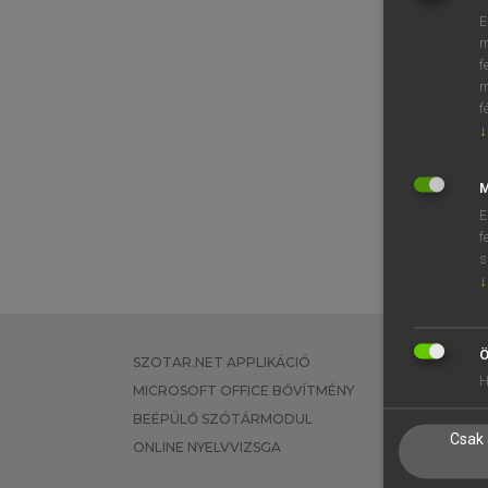
E
m
f
m
f
↓
M
E
f
s
↓
Ö
SZOTAR.NET APPLIKÁCIÓ
EGYÉNI FEL
H
MICROSOFT OFFICE BŐVÍTMÉNY
TANULÓKNA
BEÉPÜLŐ SZÓTÁRMODUL
OKTATÁSI I
Csak 
ONLINE NYELVVIZSGA
VÁLLALATI 