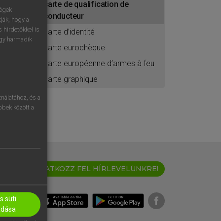
carte de qualification de
ségek
conducteur
ják, hogy a
 hirdetőkkel is
carte d’identité
egy harmadik
carte eurochèque
carte européenne d’armes à feu
carte graphique
nálatához, és a
öbbek között a
IRATKOZZ FEL HÍRLEVELÜNKRE!
 süti
adása