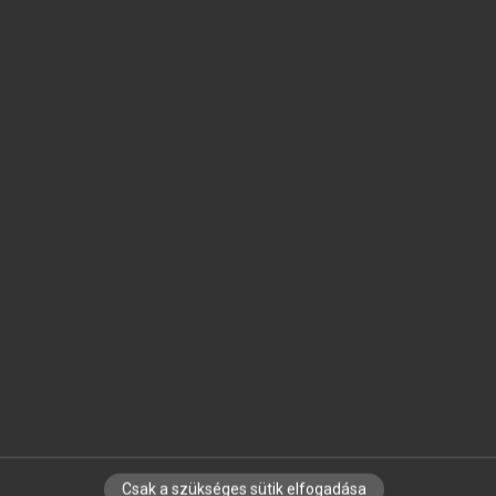
SZOTAR.NET APPLIKÁCIÓ
MICROSOFT OFFICE BŐVÍTMÉNY
BEÉPÜLŐ SZÓTÁRMODUL
ONLINE NYELVVIZSGA
EGYÉNI FELHASZNÁLÓKNAK
TANULÓKNAK
OKTATÁSI INTÉZMÉNYEKNEK
VÁLLALATI MEGOLDÁSOK
SÚGÓ
RÓLUNK
ELÉRHETŐSÉG
SÜTI BEÁLLÍTÁSOK
Csak a szükséges sütik elfogadása