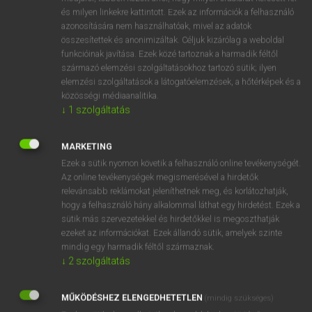
VAN ELŐFIZETÉSED?
és milyen linkekre kattintott. Ezek az információk a felhasználó
azonosítására nem használhatóak, mivel az adatok
Van előfizetésem a teljes szócikk megtekintéséhez.
összesítettek és anonimizáltak. Céljuk kizárólag a weboldal
funkcióinak javítása. Ezek közé tartoznak a harmadik féltől
BELÉPÉS
származó elemzési szolgáltatásokhoz tartozó sütik; ilyen
elemzési szolgáltatások a látogatóelemzések, a hőtérképek és a
közösségi médiaanalitika.
↓
1
szolgáltatás
MARKETING
Ezek a sütik nyomon követik a felhasználó online tevékenységét.
NINCS ELŐFIZETÉSED?
Az online tevékenységek megismerésével a hirdetők
Nincs regisztrációm és előfizetésem. A szótár 2 órás,
relevánsabb reklámokat jeleníthetnek meg, és korlátozhatják,
díjmentes próbaverziójának elindításához regisztrálok és
hogy a felhasználó hány alkalommal láthat egy hirdetést. Ezek a
belépek
.
sütik más szervezetekkel és hirdetőkkel is megoszthatják
ezeket az információkat. Ezek állandó sütik, amelyek szinte
mindig egy harmadik féltől származnak.
REGISZTRÁCIÓ
↓
2
szolgáltatás
MŰKÖDÉSHEZ ELENGEDHETETLEN
(mindig szükséges)