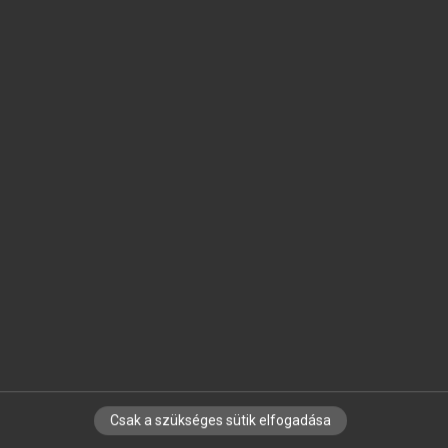
SZOTAR.NET APPLIKÁCIÓ
MICROSOFT OFFICE BŐVÍTMÉNY
BEÉPÜLŐ SZÓTÁRMODUL
ONLINE NYELVVIZSGA
EGYÉNI FELHASZNÁLÓKNAK
TANULÓKNAK
OKTATÁSI INTÉZMÉNYEKNEK
VÁLLALATI MEGOLDÁSOK
SÚGÓ
RÓLUNK
ELÉRHETŐSÉG
SÜTI BEÁLLÍTÁSOK
Csak a szükséges sütik elfogadása
IRATKOZZ FEL HÍRLEVELÜNKRE!