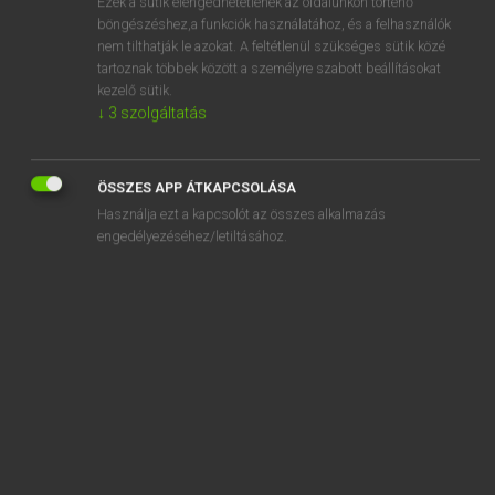
Ezek a sütik elengedhetetlenek az oldalunkon történő
böngészéshez,a funkciók használatához, és a felhasználók
EURÓPAI UNIÓS TERMINOLÓGIAI SZÓTÁR
nem tilthatják le azokat. A feltétlenül szükséges sütik közé
Kapcsolódó anyagok
tartoznak többek között a személyre szabott beállításokat
kezelő sütik.
marchandises en retour
↓
3
szolgáltatás
marchandises entièrement obtenues dans un pays
marchandises en transit
ÖSSZES APP ÁTKAPCSOLÁSA
Használja ezt a kapcsolót az összes alkalmazás
marchandises équivalentes
engedélyezéséhez/letiltásához.
marchandises faisant l’objet de dédouanement
marchandises hors régime douanier
marchandises identiques
marchandises importées dans un but sportif
marchandises importées en suspension partielle