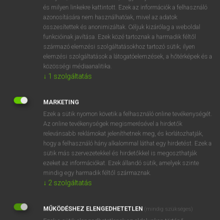
VAN ELŐFIZETÉSED?
és milyen linkekre kattintott. Ezek az információk a felhasználó
azonosítására nem használhatóak, mivel az adatok
Van előfizetésem a teljes szócikk megtekintéséhez.
összesítettek és anonimizáltak. Céljuk kizárólag a weboldal
funkcióinak javítása. Ezek közé tartoznak a harmadik féltől
BELÉPÉS
származó elemzési szolgáltatásokhoz tartozó sütik; ilyen
elemzési szolgáltatások a látogatóelemzések, a hőtérképek és a
közösségi médiaanalitika.
↓
1
szolgáltatás
MARKETING
Ezek a sütik nyomon követik a felhasználó online tevékenységét.
NINCS ELŐFIZETÉSED?
Az online tevékenységek megismerésével a hirdetők
Nincs regisztrációm és előfizetésem. A szótár 2 órás,
relevánsabb reklámokat jeleníthetnek meg, és korlátozhatják,
díjmentes próbaverziójának elindításához regisztrálok és
hogy a felhasználó hány alkalommal láthat egy hirdetést. Ezek a
sütik más szervezetekkel és hirdetőkkel is megoszthatják
belépek
.
ezeket az információkat. Ezek állandó sütik, amelyek szinte
mindig egy harmadik féltől származnak.
REGISZTRÁCIÓ
↓
2
szolgáltatás
MŰKÖDÉSHEZ ELENGEDHETETLEN
(mindig szükséges)