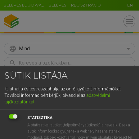
BELÉPÉS EDUID-VAL
BELÉPÉS
REGISZTRÁCIÓ
EN
menu
language
Mind
search
SÜTIK LISTÁJA
GR
KERESÉS
5
6
7
8
9
ö
ü
ó
Itt láthatja és testreszabhatja az önről gyűjtött információkat.
További információért kérjük, olvasd el az
adatvédelmi
r
t
z
u
i
o
p
ő
ú
Európai uniós terminológiai szótár
tájékoztatónkat
.
g
h
j
k
l
é
á
ű
Ω
STATISZTIKA
v
b
n
m
,
.
-
AltGr
A statisztikai sütiket „teljesítménysütiknek” is nevezik. Ezek a
sütik információkat gyűjtenek a webhely használatának
módjáról, többek között arról, hogy milyen oldalakat keresett fel