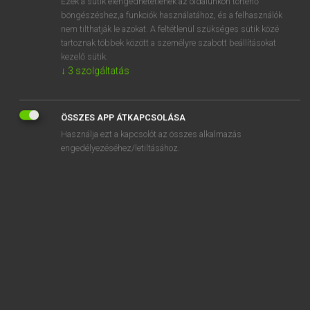
Ezek a sütik elengedhetetlenek az oldalunkon történő
böngészéshez,a funkciók használatához, és a felhasználók
EURÓPAI UNIÓS TERMINOLÓGIAI SZÓTÁR
nem tilthatják le azokat. A feltétlenül szükséges sütik közé
Kapcsolódó anyagok
tartoznak többek között a személyre szabott beállításokat
kezelő sütik.
Bureau
↓
3
szolgáltatás
bureau Benelux des dessins ou modèles
Bureau Benelux des marques
ÖSSZES APP ÁTKAPCSOLÁSA
Használja ezt a kapcsolót az összes alkalmazás
bureau centralisateur
engedélyezéséhez/letiltásához.
bureau communautaire de référence
Bureau communautaire de référence
bureau d’admission temporaire
bureau d’apurement
Bureau d’assistance technique