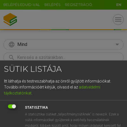
BELÉPÉS EDUID-VAL
BELÉPÉS
REGISZTRÁCIÓ
EN
menu
language
Mind
search
SÜTIK LISTÁJA
GR
KERESÉS
5
6
7
8
9
ö
ü
ó
Itt láthatja és testreszabhatja az önről gyűjtött információkat.
További információért kérjük, olvasd el az
adatvédelmi
r
t
z
u
i
o
p
ő
ú
Európai uniós terminológiai szótár
tájékoztatónkat
.
g
h
j
k
l
é
á
ű
Ω
STATISZTIKA
v
b
n
m
,
.
-
AltGr
A statisztikai sütiket „teljesítménysütiknek” is nevezik. Ezek a
sütik információkat gyűjtenek a webhely használatának
módjáról, többek között arról, hogy milyen oldalakat keresett fel