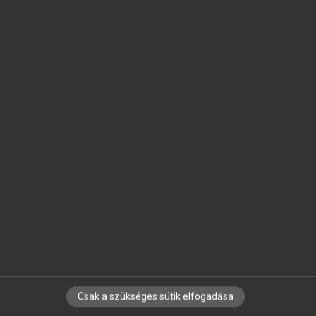
SZOTAR.NET APPLIKÁCIÓ
MICROSOFT OFFICE BŐVÍTMÉNY
BEÉPÜLŐ SZÓTÁRMODUL
ONLINE NYELVVIZSGA
EGYÉNI FELHASZNÁLÓKNAK
TANULÓKNAK
OKTATÁSI INTÉZMÉNYEKNEK
VÁLLALATI MEGOLDÁSOK
SÚGÓ
RÓLUNK
ELÉRHETŐSÉG
SÜTI BEÁLLÍTÁSOK
Csak a szükséges sütik elfogadása
IRATKOZZ FEL HÍRLEVELÜNKRE!