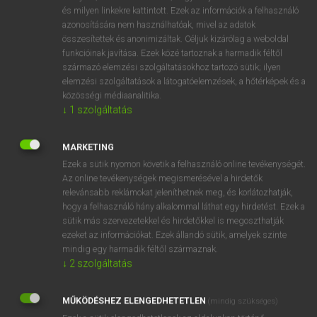
VAN ELŐFIZETÉSED?
és milyen linkekre kattintott. Ezek az információk a felhasználó
azonosítására nem használhatóak, mivel az adatok
Van előfizetésem a teljes szócikk megtekintéséhez.
összesítettek és anonimizáltak. Céljuk kizárólag a weboldal
funkcióinak javítása. Ezek közé tartoznak a harmadik féltől
BELÉPÉS
származó elemzési szolgáltatásokhoz tartozó sütik; ilyen
elemzési szolgáltatások a látogatóelemzések, a hőtérképek és a
közösségi médiaanalitika.
↓
1
szolgáltatás
MARKETING
Ezek a sütik nyomon követik a felhasználó online tevékenységét.
NINCS ELŐFIZETÉSED?
Az online tevékenységek megismerésével a hirdetők
Nincs regisztrációm és előfizetésem. A szótár 2 órás,
relevánsabb reklámokat jeleníthetnek meg, és korlátozhatják,
díjmentes próbaverziójának elindításához regisztrálok és
hogy a felhasználó hány alkalommal láthat egy hirdetést. Ezek a
sütik más szervezetekkel és hirdetőkkel is megoszthatják
belépek
.
ezeket az információkat. Ezek állandó sütik, amelyek szinte
mindig egy harmadik féltől származnak.
REGISZTRÁCIÓ
↓
2
szolgáltatás
MŰKÖDÉSHEZ ELENGEDHETETLEN
(mindig szükséges)