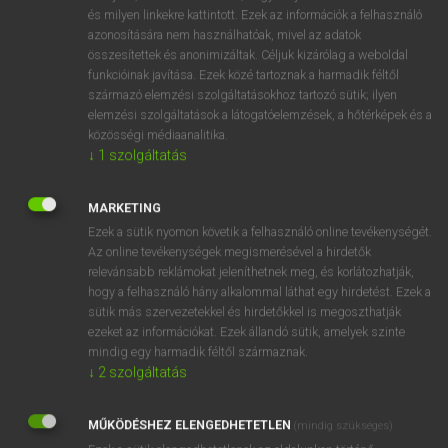
VAN ELŐFIZETÉSED?
és milyen linkekre kattintott. Ezek az információk a felhasználó
azonosítására nem használhatóak, mivel az adatok
Van előfizetésem a teljes szócikk megtekintéséhez.
összesítettek és anonimizáltak. Céljuk kizárólag a weboldal
funkcióinak javítása. Ezek közé tartoznak a harmadik féltől
BELÉPÉS
származó elemzési szolgáltatásokhoz tartozó sütik; ilyen
elemzési szolgáltatások a látogatóelemzések, a hőtérképek és a
közösségi médiaanalitika.
↓
1
szolgáltatás
MARKETING
Ezek a sütik nyomon követik a felhasználó online tevékenységét.
NINCS ELŐFIZETÉSED?
Az online tevékenységek megismerésével a hirdetők
Nincs regisztrációm és előfizetésem. A szótár 2 órás,
relevánsabb reklámokat jeleníthetnek meg, és korlátozhatják,
díjmentes próbaverziójának elindításához regisztrálok és
hogy a felhasználó hány alkalommal láthat egy hirdetést. Ezek a
sütik más szervezetekkel és hirdetőkkel is megoszthatják
belépek
.
ezeket az információkat. Ezek állandó sütik, amelyek szinte
mindig egy harmadik féltől származnak.
REGISZTRÁCIÓ
↓
2
szolgáltatás
MŰKÖDÉSHEZ ELENGEDHETETLEN
(mindig szükséges)