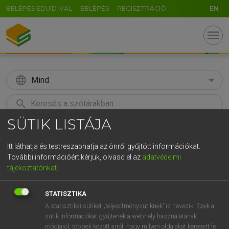
BELÉPÉS EDUID-VAL
BELÉPÉS
REGISZTRÁCIÓ
EN
menu
language
Mind
search
SÜTIK LISTÁJA
GR
KERESÉS
5
6
7
8
9
ö
ü
ó
Itt láthatja és testreszabhatja az önről gyűjtött információkat.
További információért kérjük, olvasd el az
adatvédelmi
r
t
z
u
i
o
p
ő
ú
Európai uniós terminológiai szótár
tájékoztatónkat
.
g
h
j
k
l
é
á
ű
Ω
STATISZTIKA
v
b
n
m
,
.
-
AltGr
A statisztikai sütiket „teljesítménysütiknek” is nevezik. Ezek a
sütik információkat gyűjtenek a webhely használatának
módjáról, többek között arról, hogy milyen oldalakat keresett fel