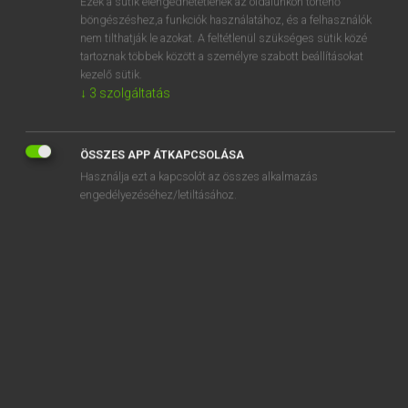
Ezek a sütik elengedhetetlenek az oldalunkon történő
böngészéshez,a funkciók használatához, és a felhasználók
EURÓPAI UNIÓS TERMINOLÓGIAI SZÓTÁR
nem tilthatják le azokat. A feltétlenül szükséges sütik közé
Kapcsolódó anyagok
tartoznak többek között a személyre szabott beállításokat
kezelő sütik.
agent de fabrication
↓
3
szolgáltatás
agent de la douane
agent de marques
ÖSSZES APP ÁTKAPCSOLÁSA
Használja ezt a kapcsolót az összes alkalmazás
agent d’enrobage
engedélyezéséhez/letiltásához.
agent d’ensilage
agent de règlement
agent de sécurité
agent de sécurité
agent de surface