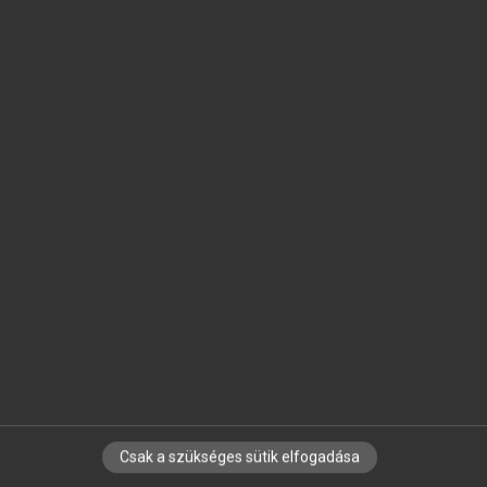
SZOTAR.NET APPLIKÁCIÓ
MICROSOFT OFFICE BŐVÍTMÉNY
BEÉPÜLŐ SZÓTÁRMODUL
ONLINE NYELVVIZSGA
EGYÉNI FELHASZNÁLÓKNAK
TANULÓKNAK
OKTATÁSI INTÉZMÉNYEKNEK
VÁLLALATI MEGOLDÁSOK
SÚGÓ
RÓLUNK
ELÉRHETŐSÉG
SÜTI BEÁLLÍTÁSOK
Csak a szükséges sütik elfogadása
IRATKOZZ FEL HÍRLEVELÜNKRE!