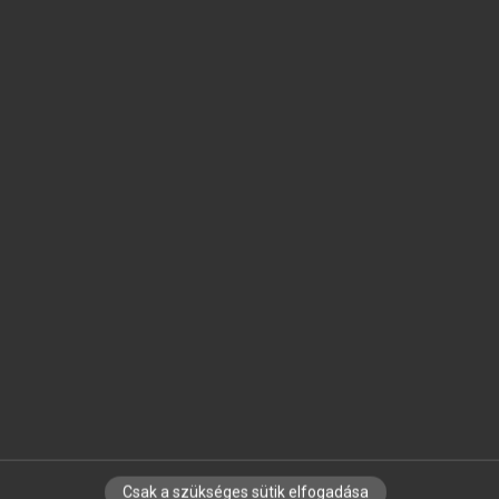
SZOTAR.NET APPLIKÁCIÓ
MICROSOFT OFFICE BŐVÍTMÉNY
BEÉPÜLŐ SZÓTÁRMODUL
ONLINE NYELVVIZSGA
EGYÉNI FELHASZNÁLÓKNAK
TANULÓKNAK
OKTATÁSI INTÉZMÉNYEKNEK
VÁLLALATI MEGOLDÁSOK
SÚGÓ
RÓLUNK
ELÉRHETŐSÉG
SÜTI BEÁLLÍTÁSOK
Csak a szükséges sütik elfogadása