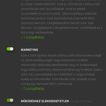
VAN ELŐFIZETÉSED?
és milyen linkekre kattintott. Ezek az információk a felhasználó
azonosítására nem használhatóak, mivel az adatok
Van előfizetésem a teljes szócikk megtekintéséhez.
összesítettek és anonimizáltak. Céljuk kizárólag a weboldal
funkcióinak javítása. Ezek közé tartoznak a harmadik féltől
BELÉPÉS
származó elemzési szolgáltatásokhoz tartozó sütik; ilyen
elemzési szolgáltatások a látogatóelemzések, a hőtérképek és a
közösségi médiaanalitika.
↓
1
szolgáltatás
MARKETING
Ezek a sütik nyomon követik a felhasználó online tevékenységét.
NINCS ELŐFIZETÉSED?
Az online tevékenységek megismerésével a hirdetők
Nincs regisztrációm és előfizetésem. A szótár 2 órás,
relevánsabb reklámokat jeleníthetnek meg, és korlátozhatják,
díjmentes próbaverziójának elindításához regisztrálok és
hogy a felhasználó hány alkalommal láthat egy hirdetést. Ezek a
belépek
.
sütik más szervezetekkel és hirdetőkkel is megoszthatják
ezeket az információkat. Ezek állandó sütik, amelyek szinte
mindig egy harmadik féltől származnak.
REGISZTRÁCIÓ
↓
2
szolgáltatás
MŰKÖDÉSHEZ ELENGEDHETETLEN
(mindig szükséges)