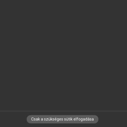
SZOTAR.NET APPLIKÁCIÓ
MICROSOFT OFFICE BŐVÍTMÉNY
BEÉPÜLŐ SZÓTÁRMODUL
ONLINE NYELVVIZSGA
EGYÉNI FELHASZNÁLÓKNAK
TANULÓKNAK
OKTATÁSI INTÉZMÉNYEKNEK
VÁLLALATI MEGOLDÁSOK
SÚGÓ
RÓLUNK
ELÉRHETŐSÉG
SÜTI BEÁLLÍTÁSOK
Csak a szükséges sütik elfogadása
IRATKOZZ FEL HÍRLEVELÜNKRE!