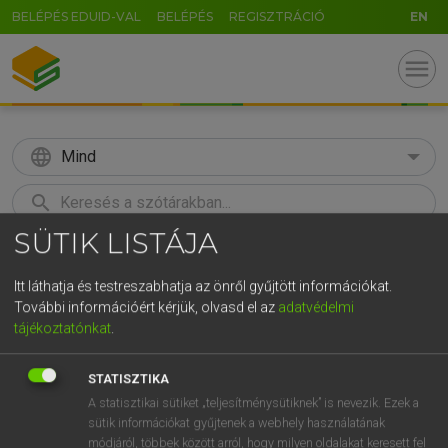
BELÉPÉS EDUID-VAL
BELÉPÉS
REGISZTRÁCIÓ
EN
menu
language
Mind
search
SÜTIK LISTÁJA
GR
KERESÉS
5
6
7
8
9
ö
ü
ó
Itt láthatja és testreszabhatja az önről gyűjtött információkat.
További információért kérjük, olvasd el az
adatvédelmi
r
t
z
u
i
o
p
ő
ú
Európai uniós terminológiai szótár
tájékoztatónkat
.
g
h
j
k
l
é
á
ű
Ω
STATISZTIKA
v
b
n
m
,
.
-
AltGr
A statisztikai sütiket „teljesítménysütiknek” is nevezik. Ezek a
sütik információkat gyűjtenek a webhely használatának
módjáról, többek között arról, hogy milyen oldalakat keresett fel