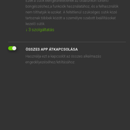
Ezek a sütik elengedhetetlenek az oldalunkon történő
böngészéshez,a funkciók használatához, és a felhasználók
EURÓPAI UNIÓS TERMINOLÓGIAI SZÓTÁR
nem tilthatják le azokat. A feltétlenül szükséges sütik közé
Kapcsolódó anyagok
tartoznak többek között a személyre szabott beállításokat
kezelő sütik.
lampreys
↓
3
szolgáltatás
lamproie fluviale
láncbolyhos szövet, felvágatlan
ÖSSZES APP ÁTKAPCSOLÁSA
Használja ezt a kapcsolót az összes alkalmazás
láncbolyhos szövet, felvágott
engedélyezéséhez/letiltásához.
lance
láncfonal
láncindex
lánckesztyű
lançons