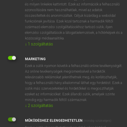
VAN ELŐFIZETÉSED?
és milyen linkekre kattintott. Ezek az információk a felhasználó
azonosítására nem használhatóak, mivel az adatok
Van előfizetésem a teljes szócikk megtekintéséhez.
összesítettek és anonimizáltak. Céljuk kizárólag a weboldal
funkcióinak javítása. Ezek közé tartoznak a harmadik féltől
BELÉPÉS
származó elemzési szolgáltatásokhoz tartozó sütik; ilyen
elemzési szolgáltatások a látogatóelemzések, a hőtérképek és a
közösségi médiaanalitika.
↓
1
szolgáltatás
MARKETING
Ezek a sütik nyomon követik a felhasználó online tevékenységét.
NINCS ELŐFIZETÉSED?
Az online tevékenységek megismerésével a hirdetők
Nincs regisztrációm és előfizetésem. A szótár 2 órás,
relevánsabb reklámokat jeleníthetnek meg, és korlátozhatják,
díjmentes próbaverziójának elindításához regisztrálok és
hogy a felhasználó hány alkalommal láthat egy hirdetést. Ezek a
sütik más szervezetekkel és hirdetőkkel is megoszthatják
belépek
.
ezeket az információkat. Ezek állandó sütik, amelyek szinte
mindig egy harmadik féltől származnak.
REGISZTRÁCIÓ
↓
2
szolgáltatás
MŰKÖDÉSHEZ ELENGEDHETETLEN
(mindig szükséges)