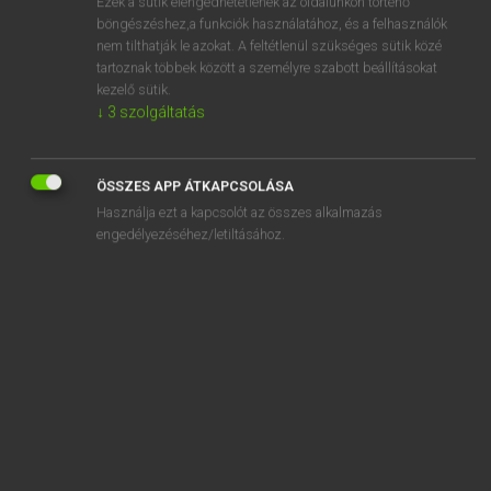
Ezek a sütik elengedhetetlenek az oldalunkon történő
böngészéshez,a funkciók használatához, és a felhasználók
EURÓPAI UNIÓS TERMINOLÓGIAI SZÓTÁR
nem tilthatják le azokat. A feltétlenül szükséges sütik közé
Kapcsolódó anyagok
tartoznak többek között a személyre szabott beállításokat
kezelő sütik.
visit
↓
3
szolgáltatás
visit control system
visite à l’improviste
ÖSSZES APP ÁTKAPCSOLÁSA
Használja ezt a kapcsolót az összes alkalmazás
visite des installations radioélectriques
engedélyezéséhez/letiltásához.
visite de vérification
visite domiciliaire
visite initiale
visite périodique
visite spécifique