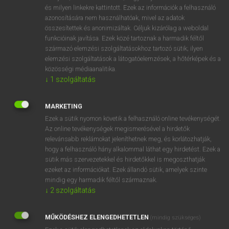
VAN ELŐFIZETÉSED?
és milyen linkekre kattintott. Ezek az információk a felhasználó
azonosítására nem használhatóak, mivel az adatok
Van előfizetésem a teljes szócikk megtekintéséhez.
összesítettek és anonimizáltak. Céljuk kizárólag a weboldal
funkcióinak javítása. Ezek közé tartoznak a harmadik féltől
BELÉPÉS
származó elemzési szolgáltatásokhoz tartozó sütik; ilyen
elemzési szolgáltatások a látogatóelemzések, a hőtérképek és a
közösségi médiaanalitika.
↓
1
szolgáltatás
MARKETING
Ezek a sütik nyomon követik a felhasználó online tevékenységét.
NINCS ELŐFIZETÉSED?
Az online tevékenységek megismerésével a hirdetők
Nincs regisztrációm és előfizetésem. A szótár 2 órás,
relevánsabb reklámokat jeleníthetnek meg, és korlátozhatják,
díjmentes próbaverziójának elindításához regisztrálok és
hogy a felhasználó hány alkalommal láthat egy hirdetést. Ezek a
sütik más szervezetekkel és hirdetőkkel is megoszthatják
belépek
.
ezeket az információkat. Ezek állandó sütik, amelyek szinte
mindig egy harmadik féltől származnak.
REGISZTRÁCIÓ
↓
2
szolgáltatás
MŰKÖDÉSHEZ ELENGEDHETETLEN
(mindig szükséges)