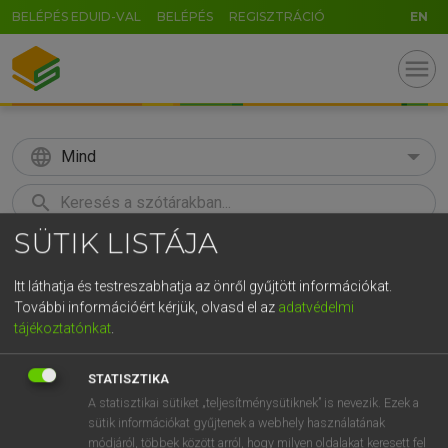
BELÉPÉS EDUID-VAL
BELÉPÉS
REGISZTRÁCIÓ
EN
menu
language
Mind
search
SÜTIK LISTÁJA
GR
KERESÉS
5
6
7
8
9
ö
ü
ó
Itt láthatja és testreszabhatja az önről gyűjtött információkat.
További információért kérjük, olvasd el az
adatvédelmi
r
t
z
u
i
o
p
ő
ú
Európai uniós terminológiai szótár
tájékoztatónkat
.
g
h
j
k
l
é
á
ű
Ω
STATISZTIKA
v
b
n
m
,
.
-
AltGr
A statisztikai sütiket „teljesítménysütiknek” is nevezik. Ezek a
sütik információkat gyűjtenek a webhely használatának
módjáról, többek között arról, hogy milyen oldalakat keresett fel