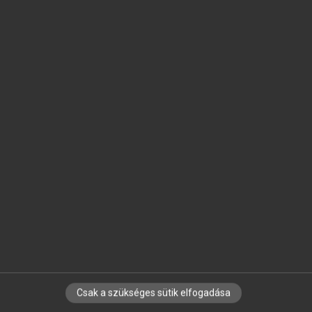
SZOTAR.NET APPLIKÁCIÓ
MICROSOFT OFFICE BŐVÍTMÉNY
BEÉPÜLŐ SZÓTÁRMODUL
ONLINE NYELVVIZSGA
EGYÉNI FELHASZNÁLÓKNAK
TANULÓKNAK
OKTATÁSI INTÉZMÉNYEKNEK
VÁLLALATI MEGOLDÁSOK
SÚGÓ
RÓLUNK
ELÉRHETŐSÉG
SÜTI BEÁLLÍTÁSOK
Csak a szükséges sütik elfogadása
IRATKOZZ FEL HÍRLEVELÜNKRE!