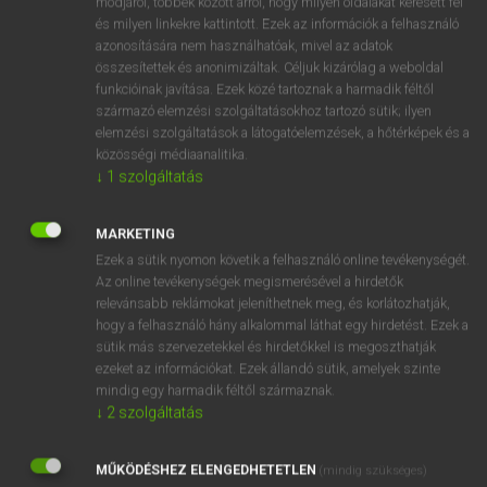
módjáról, többek között arról, hogy milyen oldalakat keresett fel
VAN ELŐFIZETÉSED?
és milyen linkekre kattintott. Ezek az információk a felhasználó
azonosítására nem használhatóak, mivel az adatok
Van előfizetésem a teljes szócikk megtekintéséhez.
összesítettek és anonimizáltak. Céljuk kizárólag a weboldal
funkcióinak javítása. Ezek közé tartoznak a harmadik féltől
BELÉPÉS
származó elemzési szolgáltatásokhoz tartozó sütik; ilyen
elemzési szolgáltatások a látogatóelemzések, a hőtérképek és a
közösségi médiaanalitika.
↓
1
szolgáltatás
MARKETING
NINCS ELŐFIZETÉSED?
Ezek a sütik nyomon követik a felhasználó online tevékenységét.
Az online tevékenységek megismerésével a hirdetők
Nincs regisztrációm és előfizetésem. A szótár 2 órás,
relevánsabb reklámokat jeleníthetnek meg, és korlátozhatják,
díjmentes próbaverziójának elindításához regisztrálok és
hogy a felhasználó hány alkalommal láthat egy hirdetést. Ezek a
belépek
.
sütik más szervezetekkel és hirdetőkkel is megoszthatják
ezeket az információkat. Ezek állandó sütik, amelyek szinte
REGISZTRÁCIÓ
mindig egy harmadik féltől származnak.
↓
2
szolgáltatás
MŰKÖDÉSHEZ ELENGEDHETETLEN
(mindig szükséges)