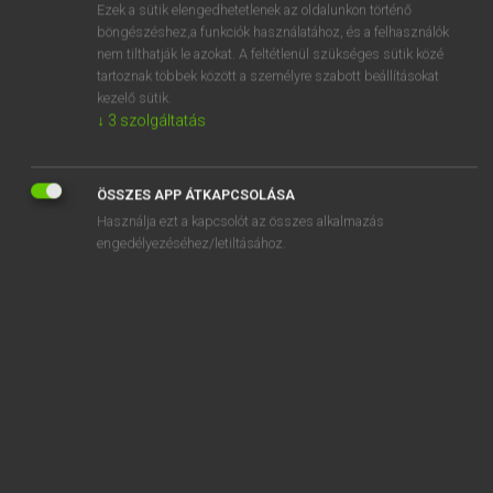
Ezek a sütik elengedhetetlenek az oldalunkon történő
böngészéshez,a funkciók használatához, és a felhasználók
EURÓPAI UNIÓS TERMINOLÓGIAI SZÓTÁR
nem tilthatják le azokat. A feltétlenül szükséges sütik közé
Kapcsolódó anyagok
tartoznak többek között a személyre szabott beállításokat
kezelő sütik.
grieschische Inseln in Randlage
↓
3
szolgáltatás
grießig
griffe du diable
ÖSSZES APP ÁTKAPCSOLÁSA
grille communautaire de classement des carcasses de
Használja ezt a kapcsolót az összes alkalmazás
engedélyezéséhez/letiltásához.
gros bovins
grille communautaire de classement des carcasses de
porcs
grille communautaire de classement des carcasses
d’ovins
Grippeimpfstoffe für den Menschen
gritty
Griwna