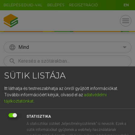
BELÉPÉS EDUID-VAL
BELÉPÉS
REGISZTRÁCIÓ
EN
menu
language
Mind
search
GR
SÜTIK LISTÁJA
KERESÉS
5
6
7
8
9
ö
ü
ó
Itt láthatja és testreszabhatja az önről gyűjtött információkat.
r
t
z
u
i
o
p
ő
ú
További információért kérjük, olvasd el az
adatvédelmi
Európai uniós terminológiai szótár
tájékoztatónkat
.
g
h
j
k
l
é
á
ű
Ω
STATISZTIKA
v
b
n
m
,
.
-
AltGr
A statisztikai sütiket „teljesítménysütiknek” is nevezik. Ezek a
sütik információkat gyűjtenek a webhely használatának