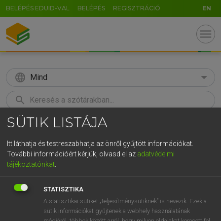
BELÉPÉS EDUID-VAL
BELÉPÉS
REGISZTRÁCIÓ
EN
menu
language
Mind
search
SÜTIK LISTÁJA
GR
KERESÉS
5
6
7
8
9
ö
ü
ó
Itt láthatja és testreszabhatja az önről gyűjtött információkat.
További információért kérjük, olvasd el az
adatvédelmi
r
t
z
u
i
o
p
ő
ú
Európai uniós terminológiai szótár
tájékoztatónkat
.
g
h
j
k
l
é
á
ű
Ω
STATISZTIKA
v
b
n
m
,
.
-
AltGr
A statisztikai sütiket „teljesítménysütiknek” is nevezik. Ezek a
sütik információkat gyűjtenek a webhely használatának
módjáról, többek között arról, hogy milyen oldalakat keresett fel