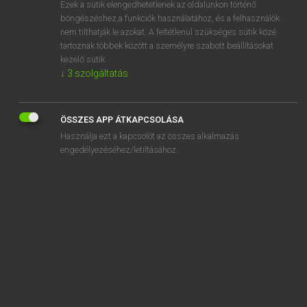
Ezek a sütik elengedhetetlenek az oldalunkon történő
böngészéshez,a funkciók használatához, és a felhasználók
EURÓPAI UNIÓS TERMINOLÓGIAI SZÓTÁR
nem tilthatják le azokat. A feltétlenül szükséges sütik közé
Kapcsolódó anyagok
tartoznak többek között a személyre szabott beállításokat
kezelő sütik.
lábtércsökkenés
↓
3
szolgáltatás
lac
lac
ÖSSZES APP ÁTKAPCSOLÁSA
la carte ou le document de séjour
Használja ezt a kapcsolót az összes alkalmazás
engedélyezéséhez/letiltásához.
L’accord sur le commerce, le développement et la
coopération entre la Communauté européenne et la
République d’Afrique du Sud
l’accouchement dans le cas d’une présentation du siège
lacération
Lachsforelle
Lachszuchtindustrie