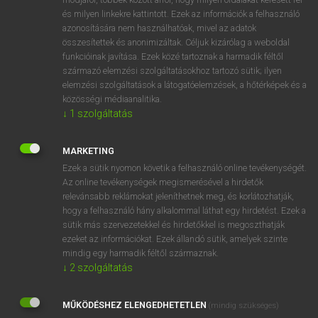
VAN ELŐFIZETÉSED?
és milyen linkekre kattintott. Ezek az információk a felhasználó
azonosítására nem használhatóak, mivel az adatok
Van előfizetésem a teljes szócikk megtekintéséhez.
összesítettek és anonimizáltak. Céljuk kizárólag a weboldal
funkcióinak javítása. Ezek közé tartoznak a harmadik féltől
BELÉPÉS
származó elemzési szolgáltatásokhoz tartozó sütik; ilyen
elemzési szolgáltatások a látogatóelemzések, a hőtérképek és a
közösségi médiaanalitika.
↓
1
szolgáltatás
MARKETING
NINCS ELŐFIZETÉSED?
Ezek a sütik nyomon követik a felhasználó online tevékenységét.
Az online tevékenységek megismerésével a hirdetők
Nincs regisztrációm és előfizetésem. A szótár 2 órás,
relevánsabb reklámokat jeleníthetnek meg, és korlátozhatják,
díjmentes próbaverziójának elindításához regisztrálok és
hogy a felhasználó hány alkalommal láthat egy hirdetést. Ezek a
belépek
.
sütik más szervezetekkel és hirdetőkkel is megoszthatják
ezeket az információkat. Ezek állandó sütik, amelyek szinte
mindig egy harmadik féltől származnak.
REGISZTRÁCIÓ
↓
2
szolgáltatás
MŰKÖDÉSHEZ ELENGEDHETETLEN
(mindig szükséges)