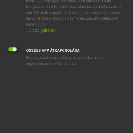
Ezek a sütik elengedhetetlenek az oldalunkon történő
böngészéshez,a funkciók használatához, és a felhasználók
EURÓPAI UNIÓS TERMINOLÓGIAI SZÓTÁR
nem tilthatják le azokat. A feltétlenül szükséges sütik közé
Kapcsolódó anyagok
tartoznak többek között a személyre szabott beállításokat
kezelő sütik.
Cameroun
↓
3
szolgáltatás
cam follower
camion
ÖSSZES APP ÁTKAPCSOLÁSA
Használja ezt a kapcsolót az összes alkalmazás
camionnette
engedélyezéséhez/letiltásához.
campagne de commercialisation
campagne d’élèvage
campagne de pêche
campagne en cours
campagne sucrière