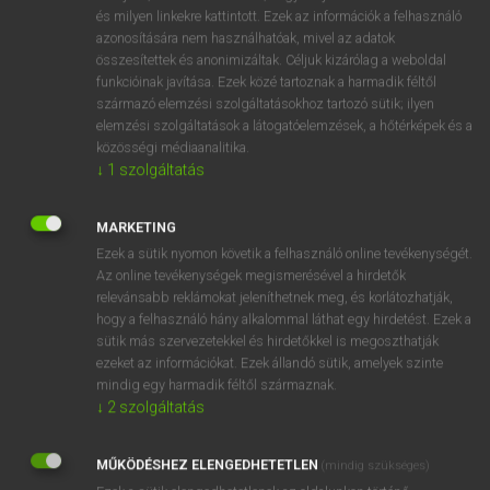
VAN ELŐFIZETÉSED?
és milyen linkekre kattintott. Ezek az információk a felhasználó
azonosítására nem használhatóak, mivel az adatok
Van előfizetésem a teljes szócikk megtekintéséhez.
összesítettek és anonimizáltak. Céljuk kizárólag a weboldal
funkcióinak javítása. Ezek közé tartoznak a harmadik féltől
BELÉPÉS
származó elemzési szolgáltatásokhoz tartozó sütik; ilyen
elemzési szolgáltatások a látogatóelemzések, a hőtérképek és a
közösségi médiaanalitika.
↓
1
szolgáltatás
MARKETING
Ezek a sütik nyomon követik a felhasználó online tevékenységét.
NINCS ELŐFIZETÉSED?
Az online tevékenységek megismerésével a hirdetők
Nincs regisztrációm és előfizetésem. A szótár 2 órás,
relevánsabb reklámokat jeleníthetnek meg, és korlátozhatják,
díjmentes próbaverziójának elindításához regisztrálok és
hogy a felhasználó hány alkalommal láthat egy hirdetést. Ezek a
sütik más szervezetekkel és hirdetőkkel is megoszthatják
belépek
.
ezeket az információkat. Ezek állandó sütik, amelyek szinte
mindig egy harmadik féltől származnak.
REGISZTRÁCIÓ
↓
2
szolgáltatás
MŰKÖDÉSHEZ ELENGEDHETETLEN
(mindig szükséges)