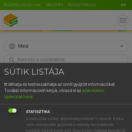
BELÉPÉS EDUID-VAL
BELÉPÉS
REGISZTRÁCIÓ
EN
menu
language
Mind
search
SÜTIK LISTÁJA
GR
KERESÉS
5
6
7
8
9
ö
ü
ó
Itt láthatja és testreszabhatja az önről gyűjtött információkat.
További információért kérjük, olvasd el az
adatvédelmi
r
t
z
u
i
o
p
ő
ú
Európai uniós terminológiai szótár
tájékoztatónkat
.
g
h
j
k
l
é
á
ű
Ω
STATISZTIKA
v
b
n
m
,
.
-
AltGr
A statisztikai sütiket „teljesítménysütiknek” is nevezik. Ezek a
sütik információkat gyűjtenek a webhely használatának
módjáról, többek között arról, hogy milyen oldalakat keresett fel