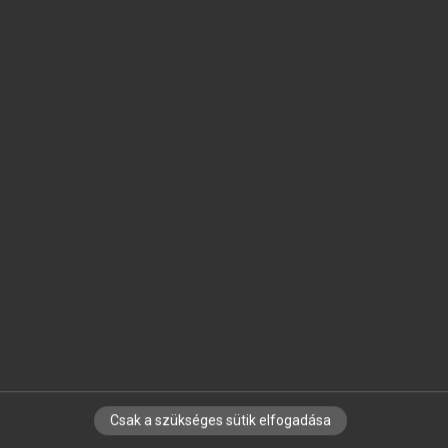
SZOTAR.NET APPLIKÁCIÓ
MICROSOFT OFFICE BŐVÍTMÉNY
BEÉPÜLŐ SZÓTÁRMODUL
ONLINE NYELVVIZSGA
EGYÉNI FELHASZNÁLÓKNAK
TANULÓKNAK
OKTATÁSI INTÉZMÉNYEKNEK
VÁLLALATI MEGOLDÁSOK
SÚGÓ
RÓLUNK
ELÉRHETŐSÉG
SÜTI BEÁLLÍTÁSOK
Csak a szükséges sütik elfogadása
IRATKOZZ FEL HÍRLEVELÜNKRE!