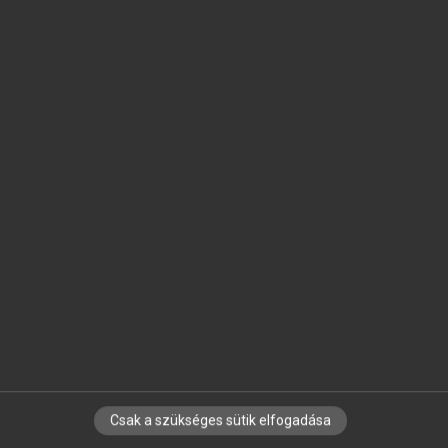
SZOTAR.NET APPLIKÁCIÓ
MICROSOFT OFFICE BŐVÍTMÉNY
BEÉPÜLŐ SZÓTÁRMODUL
ONLINE NYELVVIZSGA
EGYÉNI FELHASZNÁLÓKNAK
TANULÓKNAK
OKTATÁSI INTÉZMÉNYEKNEK
VÁLLALATI MEGOLDÁSOK
SÚGÓ
RÓLUNK
ELÉRHETŐSÉG
SÜTI BEÁLLÍTÁSOK
Csak a szükséges sütik elfogadása
IRATKOZZ FEL HÍRLEVELÜNKRE!