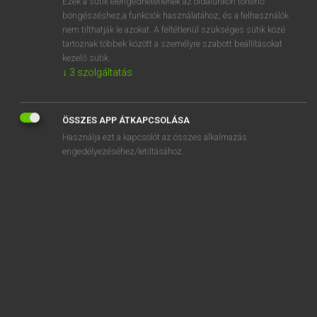
Ezek a sütik elengedhetetlenek az oldalunkon történő
böngészéshez,a funkciók használatához, és a felhasználók
EURÓPAI UNIÓS TERMINOLÓGIAI SZÓTÁR
nem tilthatják le azokat. A feltétlenül szükséges sütik közé
Kapcsolódó anyagok
tartoznak többek között a személyre szabott beállításokat
kezelő sütik.
pension claimant
↓
3
szolgáltatás
pension complémentaire
pension d’ancienneté
ÖSSZES APP ÁTKAPCSOLÁSA
Használja ezt a kapcsolót az összes alkalmazás
pension de la sécurité sociale
engedélyezéséhez/letiltásához.
pension d’emploi
pension de retraite anticipée
pension de réversion
pension de survie
pension de transition