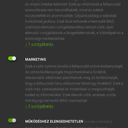
VAN ELŐFIZETÉSED?
és milyen linkekre kattintott. Ezek az információk a felhasználó
azonosítására nem használhatóak, mivel az adatok
Van előfizetésem a teljes szócikk megtekintéséhez.
összesítettek és anonimizáltak. Céljuk kizárólag a weboldal
funkcióinak javítása. Ezek közé tartoznak a harmadik féltől
BELÉPÉS
származó elemzési szolgáltatásokhoz tartozó sütik; ilyen
elemzési szolgáltatások a látogatóelemzések, a hőtérképek és a
közösségi médiaanalitika.
↓
1
szolgáltatás
MARKETING
Ezek a sütik nyomon követik a felhasználó online tevékenységét.
NINCS ELŐFIZETÉSED?
Az online tevékenységek megismerésével a hirdetők
Nincs regisztrációm és előfizetésem. A szótár 2 órás,
relevánsabb reklámokat jeleníthetnek meg, és korlátozhatják,
díjmentes próbaverziójának elindításához regisztrálok és
hogy a felhasználó hány alkalommal láthat egy hirdetést. Ezek a
sütik más szervezetekkel és hirdetőkkel is megoszthatják
belépek
.
ezeket az információkat. Ezek állandó sütik, amelyek szinte
mindig egy harmadik féltől származnak.
REGISZTRÁCIÓ
↓
2
szolgáltatás
MŰKÖDÉSHEZ ELENGEDHETETLEN
(mindig szükséges)