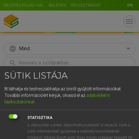
BELÉPÉS EDUID-VAL
BELÉPÉS
REGISZTRÁCIÓ
EN
menu
language
Mind
search
SÜTIK LISTÁJA
GR
KERESÉS
5
6
7
8
9
ö
ü
ó
Itt láthatja és testreszabhatja az önről gyűjtött információkat.
További információért kérjük, olvasd el az
adatvédelmi
r
t
z
u
i
o
p
ő
ú
Európai uniós terminológiai szótár
tájékoztatónkat
.
g
h
j
k
l
é
á
ű
Ω
STATISZTIKA
v
b
n
m
,
.
-
AltGr
A statisztikai sütiket „teljesítménysütiknek” is nevezik. Ezek a
sütik információkat gyűjtenek a webhely használatának
módjáról, többek között arról, hogy milyen oldalakat keresett fel