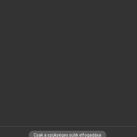
SZOTAR.NET APPLIKÁCIÓ
MICROSOFT OFFICE BŐVÍTMÉNY
BEÉPÜLŐ SZÓTÁRMODUL
ONLINE NYELVVIZSGA
EGYÉNI FELHASZNÁLÓKNAK
TANULÓKNAK
OKTATÁSI INTÉZMÉNYEKNEK
VÁLLALATI MEGOLDÁSOK
SÚGÓ
RÓLUNK
ELÉRHETŐSÉG
SÜTI BEÁLLÍTÁSOK
Csak a szükséges sütik elfogadása