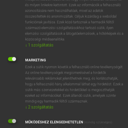
VAN ELŐFIZETÉSED?
és milyen linkekre kattintott. Ezek az információk a felhasználó
azonosítására nem használhatóak, mivel az adatok
Van előfizetésem a teljes szócikk megtekintéséhez.
összesítettek és anonimizáltak. Céljuk kizárólag a weboldal
funkcióinak javítása. Ezek közé tartoznak a harmadik féltől
BELÉPÉS
származó elemzési szolgáltatásokhoz tartozó sütik; ilyen
elemzési szolgáltatások a látogatóelemzések, a hőtérképek és a
közösségi médiaanalitika.
↓
1
szolgáltatás
MARKETING
Ezek a sütik nyomon követik a felhasználó online tevékenységét.
NINCS ELŐFIZETÉSED?
Az online tevékenységek megismerésével a hirdetők
Nincs regisztrációm és előfizetésem. A szótár 2 órás,
relevánsabb reklámokat jeleníthetnek meg, és korlátozhatják,
díjmentes próbaverziójának elindításához regisztrálok és
hogy a felhasználó hány alkalommal láthat egy hirdetést. Ezek a
belépek
.
sütik más szervezetekkel és hirdetőkkel is megoszthatják
ezeket az információkat. Ezek állandó sütik, amelyek szinte
mindig egy harmadik féltől származnak.
REGISZTRÁCIÓ
↓
2
szolgáltatás
MŰKÖDÉSHEZ ELENGEDHETETLEN
(mindig szükséges)