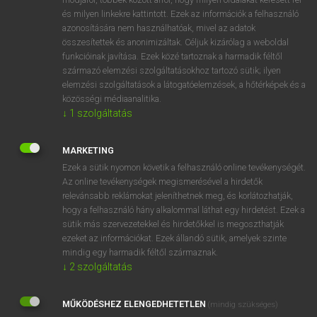
VAN ELŐFIZETÉSED?
és milyen linkekre kattintott. Ezek az információk a felhasználó
azonosítására nem használhatóak, mivel az adatok
Van előfizetésem a teljes szócikk megtekintéséhez.
összesítettek és anonimizáltak. Céljuk kizárólag a weboldal
funkcióinak javítása. Ezek közé tartoznak a harmadik féltől
BELÉPÉS
származó elemzési szolgáltatásokhoz tartozó sütik; ilyen
elemzési szolgáltatások a látogatóelemzések, a hőtérképek és a
közösségi médiaanalitika.
↓
1
szolgáltatás
MARKETING
NINCS ELŐFIZETÉSED?
Ezek a sütik nyomon követik a felhasználó online tevékenységét.
Az online tevékenységek megismerésével a hirdetők
Nincs regisztrációm és előfizetésem. A szótár 2 órás,
relevánsabb reklámokat jeleníthetnek meg, és korlátozhatják,
díjmentes próbaverziójának elindításához regisztrálok és
hogy a felhasználó hány alkalommal láthat egy hirdetést. Ezek a
belépek
.
sütik más szervezetekkel és hirdetőkkel is megoszthatják
ezeket az információkat. Ezek állandó sütik, amelyek szinte
mindig egy harmadik féltől származnak.
REGISZTRÁCIÓ
↓
2
szolgáltatás
MŰKÖDÉSHEZ ELENGEDHETETLEN
(mindig szükséges)