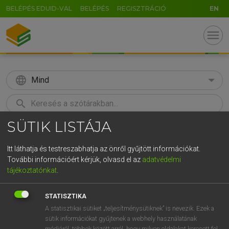
BELÉPÉS EDUID-VAL
BELÉPÉS
REGISZTRÁCIÓ
EN
menu
language
Mind
search
SÜTIK LISTÁJA
GR
KERESÉS
5
6
7
8
9
ö
ü
ó
Itt láthatja és testreszabhatja az önről gyűjtött információkat.
További információért kérjük, olvasd el az
adatvédelmi
r
t
z
u
i
o
p
ő
ú
Európai uniós terminológiai szótár
tájékoztatónkat
.
g
h
j
k
l
é
á
ű
Ω
STATISZTIKA
v
b
n
m
,
.
-
AltGr
A statisztikai sütiket „teljesítménysütiknek” is nevezik. Ezek a
sütik információkat gyűjtenek a webhely használatának
módjáról, többek között arról, hogy milyen oldalakat keresett fel