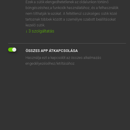
Ezek a sütik elengedhetetlenek az oldalunkon történő
böngészéshez,a funkciók használatához, és a felhasználók
EURÓPAI UNIÓS TERMINOLÓGIAI SZÓTÁR
nem tilthatják le azokat. A feltétlenül szükséges sütik közé
Kapcsolódó anyagok
tartoznak többek között a személyre szabott beállításokat
kezelő sütik.
impose pecuniary penalties
↓
3
szolgáltatás
impose penalties
imposer des amendes d’un montant approprié
ÖSSZES APP ÁTKAPCSOLÁSA
imposer des mesures
Használja ezt a kapcsolót az összes alkalmazás
engedélyezéséhez/letiltásához.
imposition intérieure
imposition of tax on imports
imposition of tax on the importation
impositions autrès que les taxes sur le chiffre d’affaires,
les droits d’accises et les autrès impôts indirects
impositions de nature à protéger indirectement d’autrès
productions