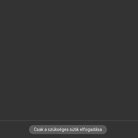
SZOTAR.NET APPLIKÁCIÓ
MICROSOFT OFFICE BŐVÍTMÉNY
BEÉPÜLŐ SZÓTÁRMODUL
ONLINE NYELVVIZSGA
EGYÉNI FELHASZNÁLÓKNAK
TANULÓKNAK
OKTATÁSI INTÉZMÉNYEKNEK
VÁLLALATI MEGOLDÁSOK
SÚGÓ
RÓLUNK
ELÉRHETŐSÉG
SÜTI BEÁLLÍTÁSOK
Csak a szükséges sütik elfogadása
IRATKOZZ FEL HÍRLEVELÜNKRE!