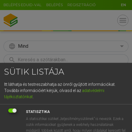
BELÉPÉS EDUID-VAL
BELÉPÉS
REGISZTRÁCIÓ
EN
menu
language
Mind
search
SÜTIK LISTÁJA
GR
KERESÉS
5
6
7
8
9
ö
ü
ó
Itt láthatja és testreszabhatja az önről gyűjtött információkat.
További információért kérjük, olvasd el az
adatvédelmi
r
t
z
u
i
o
p
ő
ú
Európai uniós terminológiai szótár
tájékoztatónkat
.
g
h
j
k
l
é
á
ű
Ω
STATISZTIKA
v
b
n
m
,
.
-
AltGr
A statisztikai sütiket „teljesítménysütiknek” is nevezik. Ezek a
sütik információkat gyűjtenek a webhely használatának
módjáról, többek között arról, hogy milyen oldalakat keresett fel