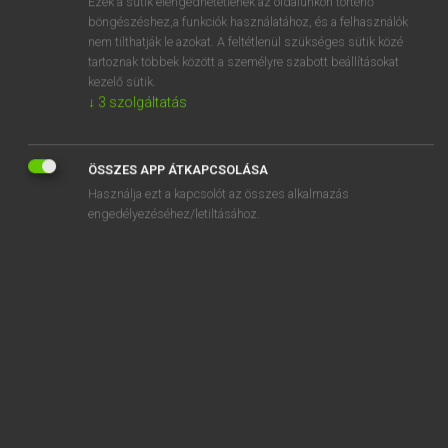
Ezek a sütik elengedhetetlenek az oldalunkon történő
böngészéshez,a funkciók használatához, és a felhasználók
EURÓPAI UNIÓS TERMINOLÓGIAI SZÓTÁR
nem tilthatják le azokat. A feltétlenül szükséges sütik közé
Kapcsolódó anyagok
tartoznak többek között a személyre szabott beállításokat
kezelő sütik.
bran
↓
3
szolgáltatás
branch
branch
ÖSSZES APP ÁTKAPCSOLÁSA
Használja ezt a kapcsolót az összes alkalmazás
branche
engedélyezéséhez/letiltásához.
branche d’activité considérée
branche d’un régime de sécurité sociale
branche économique
Branchenverband
Branchenverband