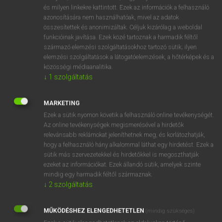
VAN ELŐFIZETÉSED?
és milyen linkekre kattintott. Ezek az információk a felhasználó
azonosítására nem használhatóak, mivel az adatok
Van előfizetésem a teljes szócikk megtekintéséhez.
összesítettek és anonimizáltak. Céljuk kizárólag a weboldal
funkcióinak javítása. Ezek közé tartoznak a harmadik féltől
BELÉPÉS
származó elemzési szolgáltatásokhoz tartozó sütik; ilyen
elemzési szolgáltatások a látogatóelemzések, a hőtérképek és a
közösségi médiaanalitika.
↓
1
szolgáltatás
MARKETING
Ezek a sütik nyomon követik a felhasználó online tevékenységét.
NINCS ELŐFIZETÉSED?
Az online tevékenységek megismerésével a hirdetők
Nincs regisztrációm és előfizetésem. A szótár 2 órás,
relevánsabb reklámokat jeleníthetnek meg, és korlátozhatják,
díjmentes próbaverziójának elindításához regisztrálok és
hogy a felhasználó hány alkalommal láthat egy hirdetést. Ezek a
sütik más szervezetekkel és hirdetőkkel is megoszthatják
belépek
.
ezeket az információkat. Ezek állandó sütik, amelyek szinte
mindig egy harmadik féltől származnak.
REGISZTRÁCIÓ
↓
2
szolgáltatás
MŰKÖDÉSHEZ ELENGEDHETETLEN
(mindig szükséges)