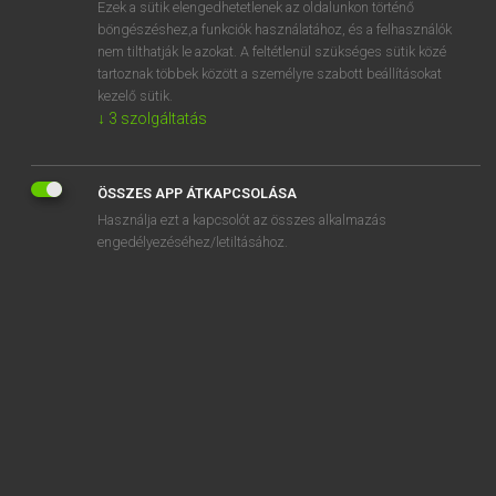
Ezek a sütik elengedhetetlenek az oldalunkon történő
böngészéshez,a funkciók használatához, és a felhasználók
EURÓPAI UNIÓS TERMINOLÓGIAI SZÓTÁR
nem tilthatják le azokat. A feltétlenül szükséges sütik közé
Kapcsolódó anyagok
tartoznak többek között a személyre szabott beállításokat
kezelő sütik.
étroite collaboration
↓
3
szolgáltatás
et tendant à obtenir, dans le(s) litige(s) pendant(s) devant
cette juridiction entre [noms des parties]
ÖSSZES APP ÁTKAPCSOLÁSA
et tendant à obtenir, dans une procédure engagée par
Használja ezt a kapcsolót az összes alkalmazás
[nom de la ou des partie(s)]
engedélyezéséhez/letiltásához.
étude d’appui technique
étude de faisabilité
étude de l’affaire
étude de l’INFCE
étude des mutations directes
étude des mutations inverses