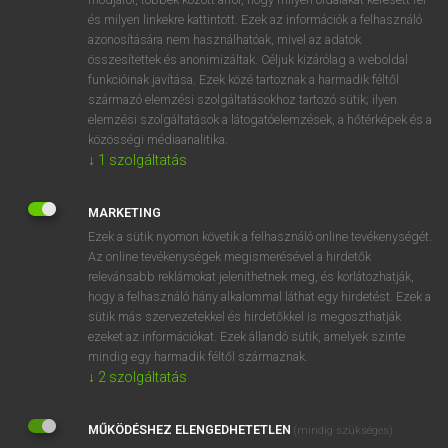
VAN ELŐFIZETÉSED?
és milyen linkekre kattintott. Ezek az információk a felhasználó
azonosítására nem használhatóak, mivel az adatok
Van előfizetésem a teljes szócikk megtekintéséhez.
összesítettek és anonimizáltak. Céljuk kizárólag a weboldal
funkcióinak javítása. Ezek közé tartoznak a harmadik féltől
BELÉPÉS
származó elemzési szolgáltatásokhoz tartozó sütik; ilyen
elemzési szolgáltatások a látogatóelemzések, a hőtérképek és a
közösségi médiaanalitika.
↓
1
szolgáltatás
MARKETING
NINCS ELŐFIZETÉSED?
Ezek a sütik nyomon követik a felhasználó online tevékenységét.
Az online tevékenységek megismerésével a hirdetők
Nincs regisztrációm és előfizetésem. A szótár 2 órás,
relevánsabb reklámokat jeleníthetnek meg, és korlátozhatják,
díjmentes próbaverziójának elindításához regisztrálok és
hogy a felhasználó hány alkalommal láthat egy hirdetést. Ezek a
belépek
.
sütik más szervezetekkel és hirdetőkkel is megoszthatják
ezeket az információkat. Ezek állandó sütik, amelyek szinte
mindig egy harmadik féltől származnak.
REGISZTRÁCIÓ
↓
2
szolgáltatás
MŰKÖDÉSHEZ ELENGEDHETETLEN
(mindig szükséges)