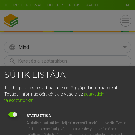
BELÉPÉS EDUID-VAL
BELÉPÉS
REGISZTRÁCIÓ
EN
menu
language
Mind
search
SÜTIK LISTÁJA
GR
KERESÉS
5
6
7
8
9
ö
ü
ó
Itt láthatja és testreszabhatja az önről gyűjtött információkat.
További információért kérjük, olvasd el az
adatvédelmi
r
t
z
u
i
o
p
ő
ú
Európai uniós terminológiai szótár
tájékoztatónkat
.
g
h
j
k
l
é
á
ű
Ω
STATISZTIKA
v
b
n
m
,
.
-
AltGr
A statisztikai sütiket „teljesítménysütiknek” is nevezik. Ezek a
sütik információkat gyűjtenek a webhely használatának
módjáról, többek között arról, hogy milyen oldalakat keresett fel