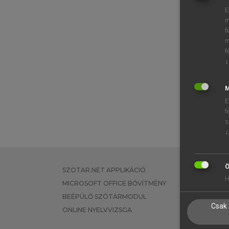
E
m
f
m
f
↓
M
E
f
s
↓
Ö
SZOTAR.NET APPLIKÁCIÓ
EGYÉNI FEL
H
MICROSOFT OFFICE BŐVÍTMÉNY
TANULÓKNA
BEÉPÜLŐ SZÓTÁRMODUL
OKTATÁSI I
Csak 
ONLINE NYELVVIZSGA
VÁLLALATI 