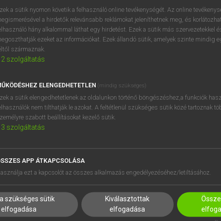
BELÉPÉS
regisztrálok és
belépek
.
zek a sütik nyomon követik a felhasználó online tevékenységét. Az online tevékeny
egismerésével a hirdetők relevánsabb reklámokat jeleníthetnek meg, és korlátozhat
REGISZTRÁCIÓ
elhasználó hány alkalommal láthat egy hirdetést. Ezek a sütik más szervezetekkel és
egoszthatják ezeket az információkat. Ezek állandó sütik, amelyek szinte mindig 
éltől származnak.
2
szolgáltatás
ŰKÖDÉSHEZ ELENGEDHETETLEN
(mindig szükséges)
zek a sütik elengedhetetlenek az oldalunkon történő böngészéshez,a funkciók hasz
elhasználók nem tilthatják le azokat. A feltétlenül szükséges sütik közé tartoznak t
zemélyre szabott beállításokat kezelő sütik.
3
szolgáltatás
SSZES APP ÁTKAPCSOLÁSA
HASZNÁLÓKNAK
SÚGÓ
asználja ezt a kapcsolót az összes alkalmazás engedélyezéséhez/letiltásához.
K
RÓLUNK
NTÉZMÉNYEKNEK
ELÉRHETŐSÉG
a szükséges sütik
Kiválasztottak
Összes
MEGOLDÁSOK
SÜTI BEÁLLÍTÁSOK
elfogadása
elfogadása
elfog