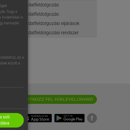
adatfeldolgozás
ségek
ják, hogy a
adatfeldolgozás
 hirdetőkkel is
adatfeldolgozási eljárások
egy harmadik
adatfeldolgozási rendszer
nálatához, és a
öbbek között a
IRATKOZZ FEL HÍRLEVELÜNKRE!
 süti
adása