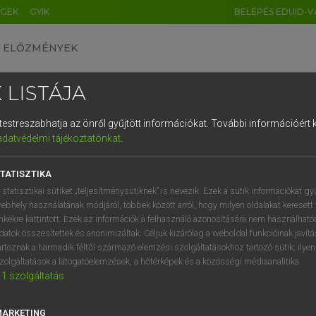
ÉGEK
GYIK
BELÉPÉS EDUID-V
ELŐZMÉNYEK
 LISTÁJA
és testreszabhatja az önről gyűjtött információkat.
További információért k
HU
DE
CN
FR
ES
IT
NL
RU
GR
adatvédelmi tájékoztatónkat
.
pai uniós terminológiai szótár
1
2
3
4
5
6
7
8
9
TATISZTIKA
q
w
e
r
t
z
u
i
 statisztikai sütiket „teljesítménysütiknek” is nevezik. Ezek a sütik információkat gy
ebhely használatának módjáról, többek között arról, hogy milyen oldalakat keresett 
a
s
d
f
g
h
j
k
l
é
inkekre kattintott. Ezek az információk a felhasználó azonosítására nem használható
datok összesítettek és anonimizáltak. Céljuk kizárólag a weboldal funkcióinak javít
í
y
x
c
v
b
n
m
,
.
artoznak a harmadik féltől származó elemzési szolgáltatásokhoz tartozó sütik; ilye
VAN ELŐFIZETÉSED?
NINCS ELŐFIZETÉSED
zolgáltatások a látogatóelemzések, a hőtérképek és a közösségi médiaanalitika.
1
szolgáltatás
előfizetésem a teljes szócikk
Nincs regisztrációm és előfiz
megtekintéséhez.
A szótár 2 órás, díjmente
próbaverziójának elindítás
MARKETING