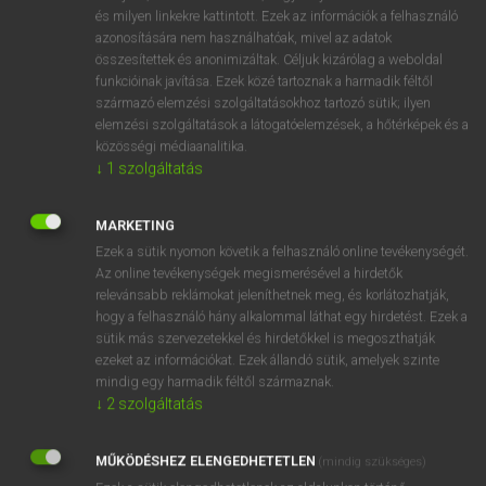
VAN ELŐFIZETÉSED?
és milyen linkekre kattintott. Ezek az információk a felhasználó
azonosítására nem használhatóak, mivel az adatok
Van előfizetésem a teljes szócikk megtekintéséhez.
összesítettek és anonimizáltak. Céljuk kizárólag a weboldal
funkcióinak javítása. Ezek közé tartoznak a harmadik féltől
BELÉPÉS
származó elemzési szolgáltatásokhoz tartozó sütik; ilyen
elemzési szolgáltatások a látogatóelemzések, a hőtérképek és a
közösségi médiaanalitika.
↓
1
szolgáltatás
MARKETING
Ezek a sütik nyomon követik a felhasználó online tevékenységét.
NINCS ELŐFIZETÉSED?
Az online tevékenységek megismerésével a hirdetők
Nincs regisztrációm és előfizetésem. A szótár 2 órás,
relevánsabb reklámokat jeleníthetnek meg, és korlátozhatják,
díjmentes próbaverziójának elindításához regisztrálok és
hogy a felhasználó hány alkalommal láthat egy hirdetést. Ezek a
sütik más szervezetekkel és hirdetőkkel is megoszthatják
belépek
.
ezeket az információkat. Ezek állandó sütik, amelyek szinte
mindig egy harmadik féltől származnak.
REGISZTRÁCIÓ
↓
2
szolgáltatás
MŰKÖDÉSHEZ ELENGEDHETETLEN
(mindig szükséges)