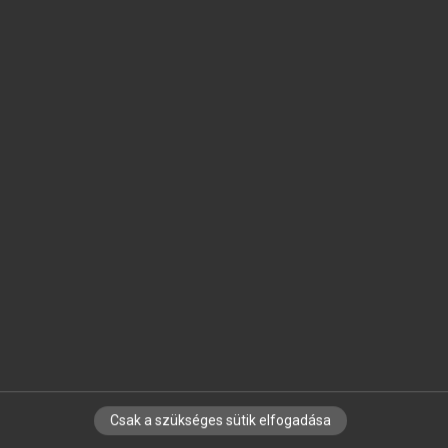
SZOTAR.NET APPLIKÁCIÓ
MICROSOFT OFFICE BŐVÍTMÉNY
BEÉPÜLŐ SZÓTÁRMODUL
ONLINE NYELVVIZSGA
EGYÉNI FELHASZNÁLÓKNAK
TANULÓKNAK
OKTATÁSI INTÉZMÉNYEKNEK
VÁLLALATI MEGOLDÁSOK
SÚGÓ
RÓLUNK
ELÉRHETŐSÉG
SÜTI BEÁLLÍTÁSOK
Csak a szükséges sütik elfogadása
IRATKOZZ FEL HÍRLEVELÜNKRE!