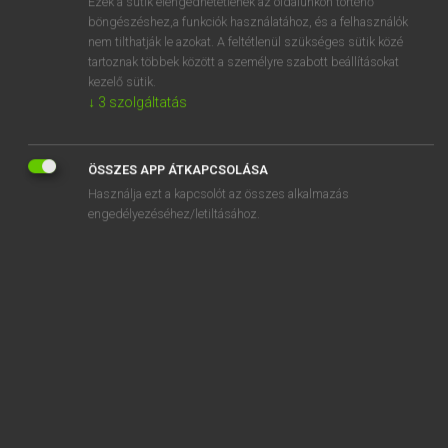
Ezek a sütik elengedhetetlenek az oldalunkon történő
böngészéshez,a funkciók használatához, és a felhasználók
EURÓPAI UNIÓS TERMINOLÓGIAI SZÓTÁR
nem tilthatják le azokat. A feltétlenül szükséges sütik közé
Kapcsolódó anyagok
tartoznak többek között a személyre szabott beállításokat
kezelő sütik.
RWF
↓
3
szolgáltatás
RWF
rye
ÖSSZES APP ÁTKAPCSOLÁSA
Használja ezt a kapcsolót az összes alkalmazás
rythme
engedélyezéséhez/letiltásához.
rythme de la suppression
rythme de travail
Saaldiener des Parlaments
Saatgut
Saatgutanerkennung