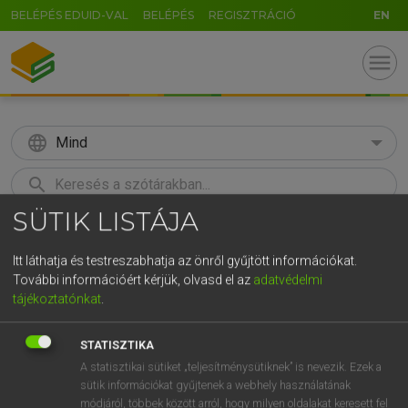
BELÉPÉS EDUID-VAL
BELÉPÉS
REGISZTRÁCIÓ
EN
menu
language
Mind
search
SÜTIK LISTÁJA
GR
KERESÉS
5
6
7
8
9
ö
ü
ó
Itt láthatja és testreszabhatja az önről gyűjtött információkat.
További információért kérjük, olvasd el az
adatvédelmi
r
t
z
u
i
o
p
ő
ú
Európai uniós terminológiai szótár
tájékoztatónkat
.
g
h
j
k
l
é
á
ű
Ω
STATISZTIKA
v
b
n
m
,
.
-
AltGr
A statisztikai sütiket „teljesítménysütiknek” is nevezik. Ezek a
sütik információkat gyűjtenek a webhely használatának
módjáról, többek között arról, hogy milyen oldalakat keresett fel