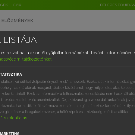
ÉGEK
GYIK
BELÉPÉS EDUID-V
ELŐZMÉNYEK
 LISTÁJA
és testreszabhatja az önről gyűjtött információkat.
További információért k
HU
DE
CN
FR
ES
IT
NL
RU
GR
adatvédelmi tájékoztatónkat
.
pai uniós terminológiai szótár
1
2
3
4
5
6
7
8
9
TATISZTIKA
q
w
e
r
t
z
u
i
 statisztikai sütiket „teljesítménysütiknek” is nevezik. Ezek a sütik információkat gy
ebhely használatának módjáról, többek között arról, hogy milyen oldalakat keresett 
a
s
d
f
g
h
j
k
l
é
inkekre kattintott. Ezek az információk a felhasználó azonosítására nem használható
datok összesítettek és anonimizáltak. Céljuk kizárólag a weboldal funkcióinak javít
í
y
x
c
v
b
n
m
,
.
artoznak a harmadik féltől származó elemzési szolgáltatásokhoz tartozó sütik; ilye
VAN ELŐFIZETÉSED?
NINCS ELŐFIZETÉSED
zolgáltatások a látogatóelemzések, a hőtérképek és a közösségi médiaanalitika.
1
szolgáltatás
előfizetésem a teljes szócikk
Nincs regisztrációm és előfiz
megtekintéséhez.
A szótár 2 órás, díjmente
próbaverziójának elindítás
MARKETING