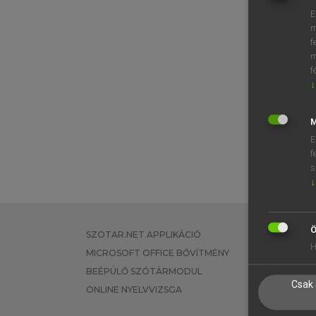
E
m
f
m
f
↓
M
E
f
s
↓
Ö
SZOTAR.NET APPLIKÁCIÓ
EGYÉNI FEL
H
MICROSOFT OFFICE BŐVÍTMÉNY
TANULÓKNA
BEÉPÜLŐ SZÓTÁRMODUL
OKTATÁSI I
Csak 
ONLINE NYELVVIZSGA
VÁLLALATI 