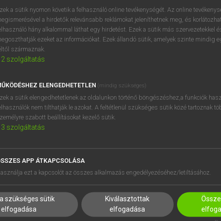
BELÉPÉS
regisztrálok és
belépek
.
zek a sütik nyomon követik a felhasználó online tevékenységét. Az online tevékeny
egismerésével a hirdetők relevánsabb reklámokat jeleníthetnek meg, és korlátozhat
REGISZTRÁCIÓ
elhasználó hány alkalommal láthat egy hirdetést. Ezek a sütik más szervezetekkel és
egoszthatják ezeket az információkat. Ezek állandó sütik, amelyek szinte mindig 
éltől származnak.
2
szolgáltatás
ŰKÖDÉSHEZ ELENGEDHETETLEN
(mindig szükséges)
zek a sütik elengedhetetlenek az oldalunkon történő böngészéshez,a funkciók hasz
elhasználók nem tilthatják le azokat. A feltétlenül szükséges sütik közé tartoznak t
zemélyre szabott beállításokat kezelő sütik.
3
szolgáltatás
SSZES APP ÁTKAPCSOLÁSA
HASZNÁLÓKNAK
SÚGÓ
asználja ezt a kapcsolót az összes alkalmazás engedélyezéséhez/letiltásához.
K
RÓLUNK
NTÉZMÉNYEKNEK
ELÉRHETŐSÉG
a szükséges sütik
Kiválasztottak
Összes
MEGOLDÁSOK
SÜTI BEÁLLÍTÁSOK
elfogadása
elfogadása
elfog