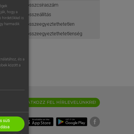
összcsíraszám
ségek
ják, hogy a
összeállítás
 hirdetőkkel is
összeegyeztethetetlen
egy harmadik
összeegyeztethetetlenség
nálatához, és a
öbbek között a
IRATKOZZ FEL HÍRLEVELÜNKRE!
 süti
adása