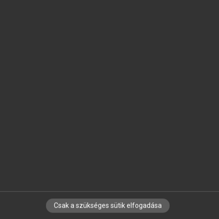
SZOTAR.NET APPLIKÁCIÓ
MICROSOFT OFFICE BŐVÍTMÉNY
BEÉPÜLŐ SZÓTÁRMODUL
ONLINE NYELVVIZSGA
EGYÉNI FELHASZNÁLÓKNAK
TANULÓKNAK
OKTATÁSI INTÉZMÉNYEKNEK
VÁLLALATI MEGOLDÁSOK
SÚGÓ
RÓLUNK
ELÉRHETŐSÉG
SÜTI BEÁLLÍTÁSOK
Csak a szükséges sütik elfogadása
IRATKOZZ FEL HÍRLEVELÜNKRE!