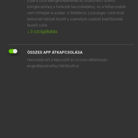
Ezek a sütik elengedhetetlenek az oldalunkon történő
böngészéshez,a funkciók használatához, és a felhasználók
EURÓPAI UNIÓS TERMINOLÓGIAI SZÓTÁR
nem tilthatják le azokat. A feltétlenül szükséges sütik közé
Kapcsolódó anyagok
tartoznak többek között a személyre szabott beállításokat
kezelő sütik.
projet d’accord
↓
3
szolgáltatás
projet de budget
projet de conservation de la nature
ÖSSZES APP ÁTKAPCSOLÁSA
Használja ezt a kapcsolót az összes alkalmazás
projet de décision
engedélyezéséhez/letiltásához.
projet définitif d’ordre du jour
projet de fusion
projet de licenciement collectif
projet de l’ordre du jour
projet de mesure