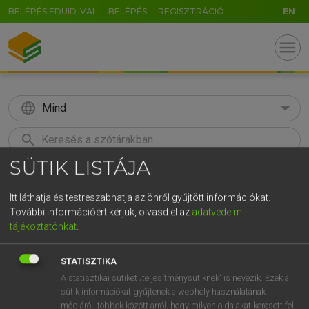
BELÉPÉS EDUID-VAL
BELÉPÉS
REGISZTRÁCIÓ
EN
menu
language
Mind
search
SÜTIK LISTÁJA
GR
KERESÉS
5
6
7
8
9
ö
ü
ó
Itt láthatja és testreszabhatja az önről gyűjtött információkat.
További információért kérjük, olvasd el az
adatvédelmi
r
t
z
u
i
o
p
ő
ú
Európai uniós terminológiai szótár
tájékoztatónkat
.
g
h
j
k
l
é
á
ű
Ω
STATISZTIKA
v
b
n
m
,
.
-
AltGr
A statisztikai sütiket „teljesítménysütiknek” is nevezik. Ezek a
sütik információkat gyűjtenek a webhely használatának
módjáról, többek között arról, hogy milyen oldalakat keresett fel