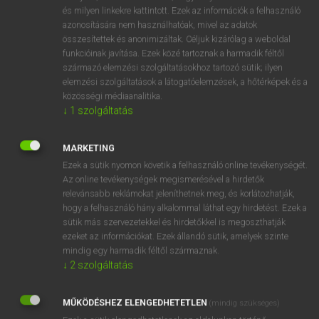
VAN ELŐFIZETÉSED?
és milyen linkekre kattintott. Ezek az információk a felhasználó
azonosítására nem használhatóak, mivel az adatok
Van előfizetésem a teljes szócikk megtekintéséhez.
összesítettek és anonimizáltak. Céljuk kizárólag a weboldal
funkcióinak javítása. Ezek közé tartoznak a harmadik féltől
BELÉPÉS
származó elemzési szolgáltatásokhoz tartozó sütik; ilyen
elemzési szolgáltatások a látogatóelemzések, a hőtérképek és a
közösségi médiaanalitika.
↓
1
szolgáltatás
MARKETING
Ezek a sütik nyomon követik a felhasználó online tevékenységét.
NINCS ELŐFIZETÉSED?
Az online tevékenységek megismerésével a hirdetők
Nincs regisztrációm és előfizetésem. A szótár 2 órás,
relevánsabb reklámokat jeleníthetnek meg, és korlátozhatják,
díjmentes próbaverziójának elindításához regisztrálok és
hogy a felhasználó hány alkalommal láthat egy hirdetést. Ezek a
sütik más szervezetekkel és hirdetőkkel is megoszthatják
belépek
.
ezeket az információkat. Ezek állandó sütik, amelyek szinte
mindig egy harmadik féltől származnak.
REGISZTRÁCIÓ
↓
2
szolgáltatás
MŰKÖDÉSHEZ ELENGEDHETETLEN
(mindig szükséges)