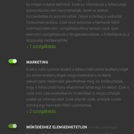
VAN ELŐFIZETÉSED?
és milyen linkekre kattintott. Ezek az információk a felhasználó
azonosítására nem használhatóak, mivel az adatok
Van előfizetésem a teljes szócikk megtekintéséhez.
összesítettek és anonimizáltak. Céljuk kizárólag a weboldal
funkcióinak javítása. Ezek közé tartoznak a harmadik féltől
BELÉPÉS
származó elemzési szolgáltatásokhoz tartozó sütik; ilyen
elemzési szolgáltatások a látogatóelemzések, a hőtérképek és a
közösségi médiaanalitika.
↓
1
szolgáltatás
MARKETING
Ezek a sütik nyomon követik a felhasználó online tevékenységét.
NINCS ELŐFIZETÉSED?
Az online tevékenységek megismerésével a hirdetők
Nincs regisztrációm és előfizetésem. A szótár 2 órás,
relevánsabb reklámokat jeleníthetnek meg, és korlátozhatják,
díjmentes próbaverziójának elindításához regisztrálok és
hogy a felhasználó hány alkalommal láthat egy hirdetést. Ezek a
sütik más szervezetekkel és hirdetőkkel is megoszthatják
belépek
.
ezeket az információkat. Ezek állandó sütik, amelyek szinte
mindig egy harmadik féltől származnak.
REGISZTRÁCIÓ
↓
2
szolgáltatás
MŰKÖDÉSHEZ ELENGEDHETETLEN
(mindig szükséges)