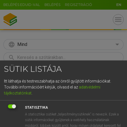
BELÉPÉS EDUID-VAL
BELÉPÉS
REGISZTRÁCIÓ
EN
menu
language
Mind
search
SÜTIK LISTÁJA
U
GR
KERESÉS
5
6
7
8
9
ö
ü
ó
Itt láthatja és testreszabhatja az önről gyűjtött információkat.
További információért kérjük, olvasd el az
adatvédelmi
r
t
z
u
i
o
p
ő
ú
Európai uniós terminológiai szótár
tájékoztatónkat
.
g
h
j
k
l
é
á
ű
Ω
STATISZTIKA
c
v
b
n
m
,
.
-
AltGr
A statisztikai sütiket „teljesítménysütiknek” is nevezik. Ezek a
sütik információkat gyűjtenek a webhely használatának
módjáról, többek között arról, hogy milyen oldalakat keresett fel