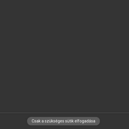
SZOTAR.NET APPLIKÁCIÓ
MICROSOFT OFFICE BŐVÍTMÉNY
BEÉPÜLŐ SZÓTÁRMODUL
ONLINE NYELVVIZSGA
EGYÉNI FELHASZNÁLÓKNAK
TANULÓKNAK
OKTATÁSI INTÉZMÉNYEKNEK
VÁLLALATI MEGOLDÁSOK
SÚGÓ
RÓLUNK
ELÉRHETŐSÉG
SÜTI BEÁLLÍTÁSOK
Csak a szükséges sütik elfogadása
IRATKOZZ FEL HÍRLEVELÜNKRE!