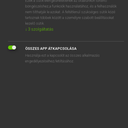
Ezek a sütik elengedhetetlenek az oldalunkon történő
böngészéshez,a funkciók használatához, és a felhasználók
EURÓPAI UNIÓS TERMINOLÓGIAI SZÓTÁR
nem tilthatják le azokat. A feltétlenül szükséges sütik közé
Kapcsolódó anyagok
tartoznak többek között a személyre szabott beállításokat
kezelő sütik.
agent
↓
3
szolgáltatás
agent
agent
ÖSSZES APP ÁTKAPCSOLÁSA
Használja ezt a kapcsolót az összes alkalmazás
agent
engedélyezéséhez/letiltásához.
agent
agent
agent abiotique
agent agréé
agent aromatisant