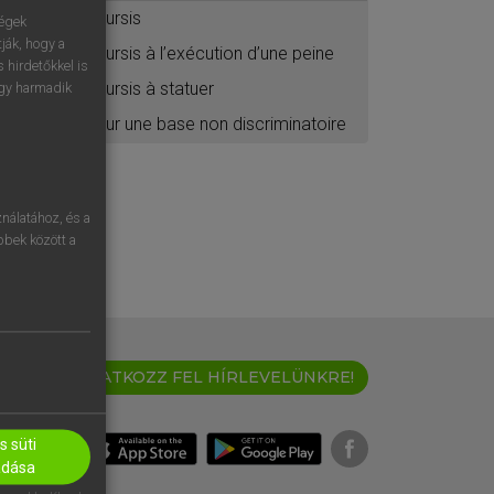
sursis
ségek
ják, hogy a
sursis à l’exécution d’une peine
 hirdetőkkel is
sursis à statuer
egy harmadik
sur une base non discriminatoire
nálatához, és a
öbbek között a
IRATKOZZ FEL HÍRLEVELÜNKRE!
 süti
adása