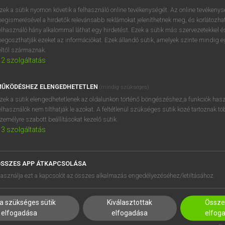
BELÉPÉS
regisztrálok és
belépek
.
zek a sütik nyomon követik a felhasználó online tevékenységét. Az online tevékeny
egismerésével a hirdetők relevánsabb reklámokat jeleníthetnek meg, és korlátozhat
REGISZTRÁCIÓ
elhasználó hány alkalommal láthat egy hirdetést. Ezek a sütik más szervezetekkel és
egoszthatják ezeket az információkat. Ezek állandó sütik, amelyek szinte mindig 
éltől származnak.
2
szolgáltatás
ŰKÖDÉSHEZ ELENGEDHETETLEN
(mindig szükséges)
zek a sütik elengedhetetlenek az oldalunkon történő böngészéshez,a funkciók hasz
elhasználók nem tilthatják le azokat. A feltétlenül szükséges sütik közé tartoznak t
zemélyre szabott beállításokat kezelő sütik.
3
szolgáltatás
SSZES APP ÁTKAPCSOLÁSA
HASZNÁLÓKNAK
SÚGÓ
asználja ezt a kapcsolót az összes alkalmazás engedélyezéséhez/letiltásához.
K
RÓLUNK
NTÉZMÉNYEKNEK
ELÉRHETŐSÉG
a szükséges sütik
Kiválasztottak
Összes
MEGOLDÁSOK
SÜTI BEÁLLÍTÁSOK
elfogadása
elfogadása
elfog