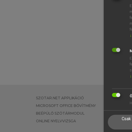
E
m
f
m
f
↓
M
E
f
s
↓
Ö
SZOTAR.NET APPLIKÁCIÓ
EGYÉNI FEL
H
MICROSOFT OFFICE BŐVÍTMÉNY
TANULÓKNA
BEÉPÜLŐ SZÓTÁRMODUL
OKTATÁSI I
Csak 
ONLINE NYELVVIZSGA
VÁLLALATI 