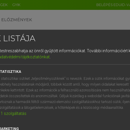
ÉGEK
GYIK
BELÉPÉS EDUID-V
ELŐZMÉNYEK
 LISTÁJA
és testreszabhatja az önről gyűjtött információkat.
További információért k
HU
DE
CN
FR
ES
IT
NL
RU
GR
adatvédelmi tájékoztatónkat
.
pai uniós terminológiai szótár
1
2
3
4
5
6
7
8
9
TATISZTIKA
q
w
e
r
t
z
u
i
 statisztikai sütiket „teljesítménysütiknek” is nevezik. Ezek a sütik információkat gy
ebhely használatának módjáról, többek között arról, hogy milyen oldalakat keresett 
a
s
d
f
g
h
j
k
l
é
inkekre kattintott. Ezek az információk a felhasználó azonosítására nem használható
datok összesítettek és anonimizáltak. Céljuk kizárólag a weboldal funkcióinak javít
í
y
x
c
v
b
n
m
,
.
artoznak a harmadik féltől származó elemzési szolgáltatásokhoz tartozó sütik; ilye
VAN ELŐFIZETÉSED?
NINCS ELŐFIZETÉSED
zolgáltatások a látogatóelemzések, a hőtérképek és a közösségi médiaanalitika.
1
szolgáltatás
előfizetésem a teljes szócikk
Nincs regisztrációm és előfiz
megtekintéséhez.
A szótár 2 órás, díjmente
próbaverziójának elindítás
MARKETING