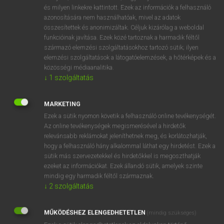
VAN ELŐFIZETÉSED?
és milyen linkekre kattintott. Ezek az információk a felhasználó
azonosítására nem használhatóak, mivel az adatok
Van előfizetésem a teljes szócikk megtekintéséhez.
összesítettek és anonimizáltak. Céljuk kizárólag a weboldal
funkcióinak javítása. Ezek közé tartoznak a harmadik féltől
BELÉPÉS
származó elemzési szolgáltatásokhoz tartozó sütik; ilyen
elemzési szolgáltatások a látogatóelemzések, a hőtérképek és a
közösségi médiaanalitika.
↓
1
szolgáltatás
MARKETING
Ezek a sütik nyomon követik a felhasználó online tevékenységét.
NINCS ELŐFIZETÉSED?
Az online tevékenységek megismerésével a hirdetők
Nincs regisztrációm és előfizetésem. A szótár 2 órás,
relevánsabb reklámokat jeleníthetnek meg, és korlátozhatják,
díjmentes próbaverziójának elindításához regisztrálok és
hogy a felhasználó hány alkalommal láthat egy hirdetést. Ezek a
sütik más szervezetekkel és hirdetőkkel is megoszthatják
belépek
.
ezeket az információkat. Ezek állandó sütik, amelyek szinte
mindig egy harmadik féltől származnak.
REGISZTRÁCIÓ
↓
2
szolgáltatás
MŰKÖDÉSHEZ ELENGEDHETETLEN
(mindig szükséges)