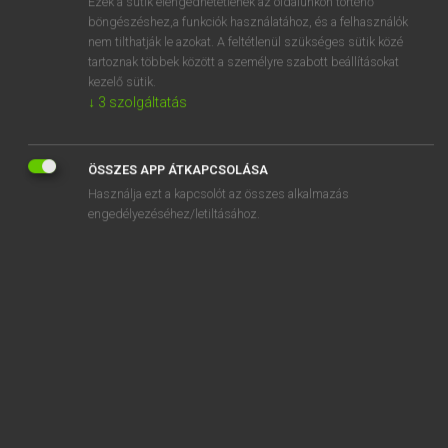
Ezek a sütik elengedhetetlenek az oldalunkon történő
böngészéshez,a funkciók használatához, és a felhasználók
EURÓPAI UNIÓS TERMINOLÓGIAI SZÓTÁR
nem tilthatják le azokat. A feltétlenül szükséges sütik közé
Kapcsolódó anyagok
tartoznak többek között a személyre szabott beállításokat
kezelő sütik.
Fütterungsarzneimittel
↓
3
szolgáltatás
fűz
Fylla-rája
ÖSSZES APP ÁTKAPCSOLÁSA
Használja ezt a kapcsolót az összes alkalmazás
Fyllarochen
engedélyezéséhez/letiltásához.
FYROM
G-24 assistance
G-24-Hilfe
G-24 segély
gabarit