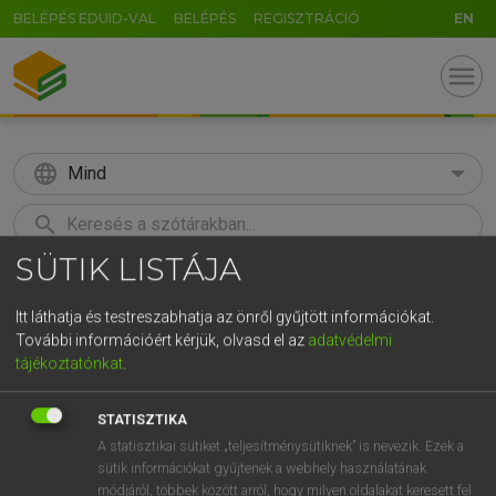
BELÉPÉS EDUID-VAL
BELÉPÉS
REGISZTRÁCIÓ
EN
menu
language
Mind
search
SÜTIK LISTÁJA
GR
KERESÉS
5
6
7
8
9
ö
ü
ó
Itt láthatja és testreszabhatja az önről gyűjtött információkat.
További információért kérjük, olvasd el az
adatvédelmi
r
t
z
u
i
o
p
ő
ú
Európai uniós terminológiai szótár
tájékoztatónkat
.
g
h
j
k
l
é
á
ű
Ω
STATISZTIKA
v
b
n
m
,
.
-
AltGr
A statisztikai sütiket „teljesítménysütiknek” is nevezik. Ezek a
sütik információkat gyűjtenek a webhely használatának
módjáról, többek között arról, hogy milyen oldalakat keresett fel