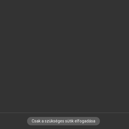
SZOTAR.NET APPLIKÁCIÓ
MICROSOFT OFFICE BŐVÍTMÉNY
BEÉPÜLŐ SZÓTÁRMODUL
ONLINE NYELVVIZSGA
EGYÉNI FELHASZNÁLÓKNAK
TANULÓKNAK
OKTATÁSI INTÉZMÉNYEKNEK
VÁLLALATI MEGOLDÁSOK
SÚGÓ
RÓLUNK
ELÉRHETŐSÉG
SÜTI BEÁLLÍTÁSOK
Csak a szükséges sütik elfogadása
IRATKOZZ FEL HÍRLEVELÜNKRE!