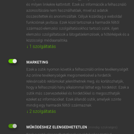
VAN ELŐFIZETÉSED?
és milyen linkekre kattintott. Ezek az információk a felhasználó
azonosítására nem használhatóak, mivel az adatok
Van előfizetésem a teljes szócikk megtekintéséhez.
összesítettek és anonimizáltak. Céljuk kizárólag a weboldal
funkcióinak javítása. Ezek közé tartoznak a harmadik féltől
BELÉPÉS
származó elemzési szolgáltatásokhoz tartozó sütik; ilyen
elemzési szolgáltatások a látogatóelemzések, a hőtérképek és a
közösségi médiaanalitika.
↓
1
szolgáltatás
MARKETING
Ezek a sütik nyomon követik a felhasználó online tevékenységét.
NINCS ELŐFIZETÉSED?
Az online tevékenységek megismerésével a hirdetők
Nincs regisztrációm és előfizetésem. A szótár 2 órás,
relevánsabb reklámokat jeleníthetnek meg, és korlátozhatják,
díjmentes próbaverziójának elindításához regisztrálok és
hogy a felhasználó hány alkalommal láthat egy hirdetést. Ezek a
sütik más szervezetekkel és hirdetőkkel is megoszthatják
belépek
.
ezeket az információkat. Ezek állandó sütik, amelyek szinte
mindig egy harmadik féltől származnak.
REGISZTRÁCIÓ
↓
2
szolgáltatás
MŰKÖDÉSHEZ ELENGEDHETETLEN
(mindig szükséges)