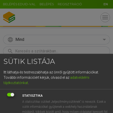
BELÉPÉS EDUID-VAL
BELÉPÉS
REGISZTRÁCIÓ
EN
menu
language
Mind
search
SÜTIK LISTÁJA
GR
KERESÉS
5
6
7
8
9
ö
ü
ó
Itt láthatja és testreszabhatja az önről gyűjtött információkat.
További információért kérjük, olvasd el az
adatvédelmi
r
t
z
u
i
o
p
ő
ú
Európai uniós terminológiai szótár
tájékoztatónkat
.
g
h
j
k
l
é
á
ű
Ω
STATISZTIKA
v
b
n
m
,
.
-
AltGr
A statisztikai sütiket „teljesítménysütiknek” is nevezik. Ezek a
sütik információkat gyűjtenek a webhely használatának
módjáról, többek között arról, hogy milyen oldalakat keresett fel