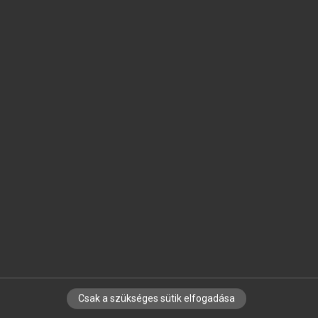
SZOTAR.NET APPLIKÁCIÓ
MICROSOFT OFFICE BŐVÍTMÉNY
BEÉPÜLŐ SZÓTÁRMODUL
ONLINE NYELVVIZSGA
EGYÉNI FELHASZNÁLÓKNAK
TANULÓKNAK
OKTATÁSI INTÉZMÉNYEKNEK
VÁLLALATI MEGOLDÁSOK
SÚGÓ
RÓLUNK
ELÉRHETŐSÉG
SÜTI BEÁLLÍTÁSOK
Csak a szükséges sütik elfogadása
IRATKOZZ FEL HÍRLEVELÜNKRE!