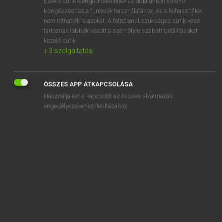
Ezek a sütik elengedhetetlenek az oldalunkon történő
böngészéshez,a funkciók használatához, és a felhasználók
EURÓPAI UNIÓS TERMINOLÓGIAI SZÓTÁR
nem tilthatják le azokat. A feltétlenül szükséges sütik közé
Kapcsolódó anyagok
tartoznak többek között a személyre szabott beállításokat
kezelő sütik.
grafisches Papier
↓
3
szolgáltatás
graft
graft
ÖSSZES APP ÁTKAPCSOLÁSA
Használja ezt a kapcsolót az összes alkalmazás
grafting-on
engedélyezéséhez/letiltásához.
graft nursery
grain de blé
graine de carthame
graine de chanvre
graine de moutarde