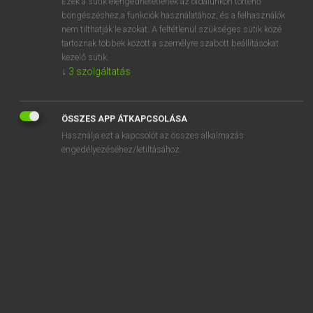
Ezek a sütik elengedhetetlenek az oldalunkon történő
böngészéshez,a funkciók használatához, és a felhasználók
EURÓPAI UNIÓS TERMINOLÓGIAI SZÓTÁR
nem tilthatják le azokat. A feltétlenül szükséges sütik közé
Kapcsolódó anyagok
tartoznak többek között a személyre szabott beállításokat
kezelő sütik.
contingent tarifaire global
↓
3
szolgáltatás
contingent tarifaire individuel
continuing training
ÖSSZES APP ÁTKAPCSOLÁSA
Használja ezt a kapcsolót az összes alkalmazás
continuing vocational training
engedélyezéséhez/letiltásához.
continuing vocational training survey
continuité des activités
continuous and balanced expansion
continuous braking
continuous flow heater