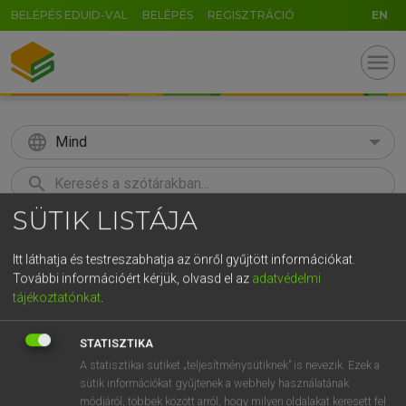
BELÉPÉS EDUID-VAL
BELÉPÉS
REGISZTRÁCIÓ
EN
menu
language
Mind
search
SÜTIK LISTÁJA
GR
KERESÉS
5
6
7
8
9
ö
ü
ó
Itt láthatja és testreszabhatja az önről gyűjtött információkat.
További információért kérjük, olvasd el az
adatvédelmi
r
t
z
u
i
o
p
ő
ú
Európai uniós terminológiai szótár
tájékoztatónkat
.
g
h
j
k
l
é
á
ű
Ω
STATISZTIKA
v
b
n
m
,
.
-
AltGr
A statisztikai sütiket „teljesítménysütiknek” is nevezik. Ezek a
sütik információkat gyűjtenek a webhely használatának
módjáról, többek között arról, hogy milyen oldalakat keresett fel