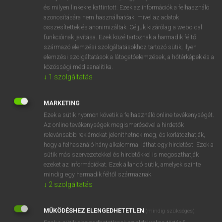
VAN ELŐFIZETÉSED?
és milyen linkekre kattintott. Ezek az információk a felhasználó
azonosítására nem használhatóak, mivel az adatok
Van előfizetésem a teljes szócikk megtekintéséhez.
összesítettek és anonimizáltak. Céljuk kizárólag a weboldal
funkcióinak javítása. Ezek közé tartoznak a harmadik féltől
BELÉPÉS
származó elemzési szolgáltatásokhoz tartozó sütik; ilyen
elemzési szolgáltatások a látogatóelemzések, a hőtérképek és a
közösségi médiaanalitika.
↓
1
szolgáltatás
MARKETING
Ezek a sütik nyomon követik a felhasználó online tevékenységét.
NINCS ELŐFIZETÉSED?
Az online tevékenységek megismerésével a hirdetők
Nincs regisztrációm és előfizetésem. A szótár 2 órás,
relevánsabb reklámokat jeleníthetnek meg, és korlátozhatják,
díjmentes próbaverziójának elindításához regisztrálok és
hogy a felhasználó hány alkalommal láthat egy hirdetést. Ezek a
sütik más szervezetekkel és hirdetőkkel is megoszthatják
belépek
.
ezeket az információkat. Ezek állandó sütik, amelyek szinte
mindig egy harmadik féltől származnak.
REGISZTRÁCIÓ
↓
2
szolgáltatás
MŰKÖDÉSHEZ ELENGEDHETETLEN
(mindig szükséges)