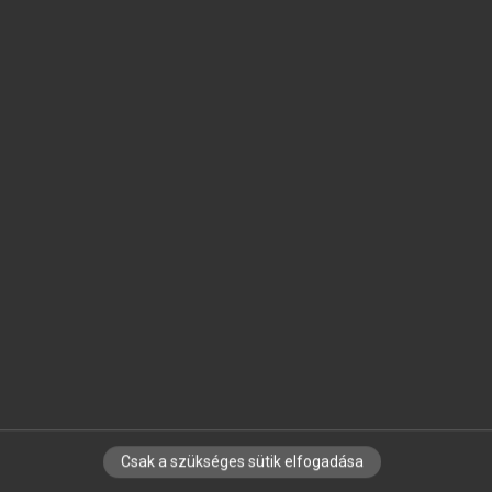
SZOTAR.NET APPLIKÁCIÓ
MICROSOFT OFFICE BŐVÍTMÉNY
BEÉPÜLŐ SZÓTÁRMODUL
ONLINE NYELVVIZSGA
EGYÉNI FELHASZNÁLÓKNAK
TANULÓKNAK
OKTATÁSI INTÉZMÉNYEKNEK
VÁLLALATI MEGOLDÁSOK
SÚGÓ
RÓLUNK
ELÉRHETŐSÉG
SÜTI BEÁLLÍTÁSOK
Csak a szükséges sütik elfogadása
IRATKOZZ FEL HÍRLEVELÜNKRE!