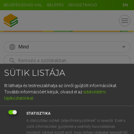
BELÉPÉS EDUID-VAL
BELÉPÉS
REGISZTRÁCIÓ
EN
menu
language
Mind
search
SÜTIK LISTÁJA
GR
KERESÉS
5
6
7
8
9
ö
ü
ó
Itt láthatja és testreszabhatja az önről gyűjtött információkat.
További információért kérjük, olvasd el az
adatvédelmi
r
t
z
u
i
o
p
ő
ú
Európai uniós terminológiai szótár
tájékoztatónkat
.
g
h
j
k
l
é
á
ű
Ω
STATISZTIKA
v
b
n
m
,
.
-
AltGr
A statisztikai sütiket „teljesítménysütiknek” is nevezik. Ezek a
sütik információkat gyűjtenek a webhely használatának
módjáról, többek között arról, hogy milyen oldalakat keresett fel