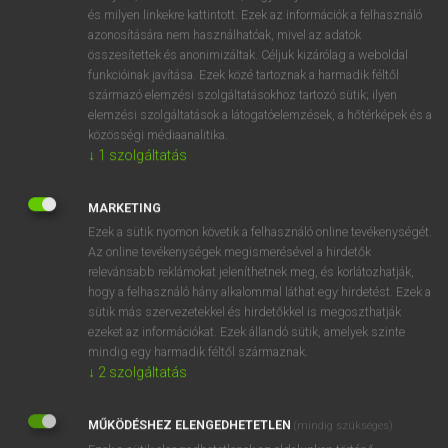
VAN ELŐFIZETÉSED?
és milyen linkekre kattintott. Ezek az információk a felhasználó
azonosítására nem használhatóak, mivel az adatok
Van előfizetésem a teljes szócikk megtekintéséhez.
összesítettek és anonimizáltak. Céljuk kizárólag a weboldal
funkcióinak javítása. Ezek közé tartoznak a harmadik féltől
BELÉPÉS
származó elemzési szolgáltatásokhoz tartozó sütik; ilyen
elemzési szolgáltatások a látogatóelemzések, a hőtérképek és a
közösségi médiaanalitika.
↓
1
szolgáltatás
MARKETING
Ezek a sütik nyomon követik a felhasználó online tevékenységét.
NINCS ELŐFIZETÉSED?
Az online tevékenységek megismerésével a hirdetők
Nincs regisztrációm és előfizetésem. A szótár 2 órás,
relevánsabb reklámokat jeleníthetnek meg, és korlátozhatják,
díjmentes próbaverziójának elindításához regisztrálok és
hogy a felhasználó hány alkalommal láthat egy hirdetést. Ezek a
sütik más szervezetekkel és hirdetőkkel is megoszthatják
belépek
.
ezeket az információkat. Ezek állandó sütik, amelyek szinte
mindig egy harmadik féltől származnak.
REGISZTRÁCIÓ
↓
2
szolgáltatás
MŰKÖDÉSHEZ ELENGEDHETETLEN
(mindig szükséges)