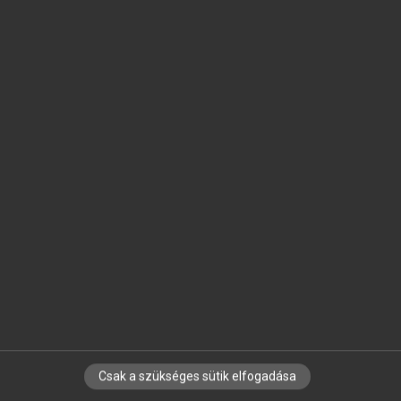
SZOTAR.NET APPLIKÁCIÓ
MICROSOFT OFFICE BŐVÍTMÉNY
BEÉPÜLŐ SZÓTÁRMODUL
ONLINE NYELVVIZSGA
EGYÉNI FELHASZNÁLÓKNAK
TANULÓKNAK
OKTATÁSI INTÉZMÉNYEKNEK
VÁLLALATI MEGOLDÁSOK
SÚGÓ
RÓLUNK
ELÉRHETŐSÉG
SÜTI BEÁLLÍTÁSOK
Csak a szükséges sütik elfogadása
IRATKOZZ FEL HÍRLEVELÜNKRE!