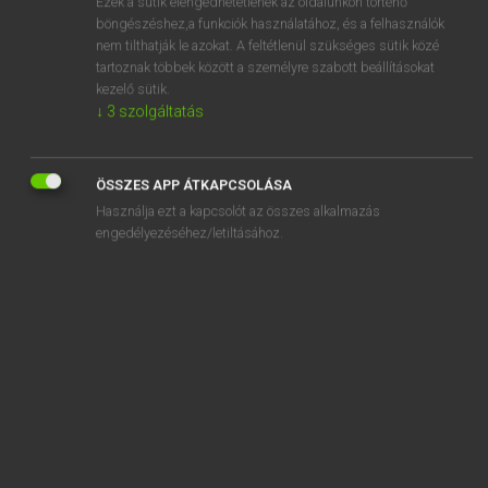
Ezek a sütik elengedhetetlenek az oldalunkon történő
böngészéshez,a funkciók használatához, és a felhasználók
EURÓPAI UNIÓS TERMINOLÓGIAI SZÓTÁR
nem tilthatják le azokat. A feltétlenül szükséges sütik közé
Kapcsolódó anyagok
tartoznak többek között a személyre szabott beállításokat
kezelő sütik.
sociétés relevant de législations nationales différentes
↓
3
szolgáltatás
société unipersonnelle
Society Islands
ÖSSZES APP ÁTKAPCSOLÁSA
Használja ezt a kapcsolót az összes alkalmazás
socio-economic change
engedélyezéséhez/letiltásához.
socio-economic conversion
socioeconomic forecasts
socio-educational instructors
socio-vocational insertion
socio-vocational integration