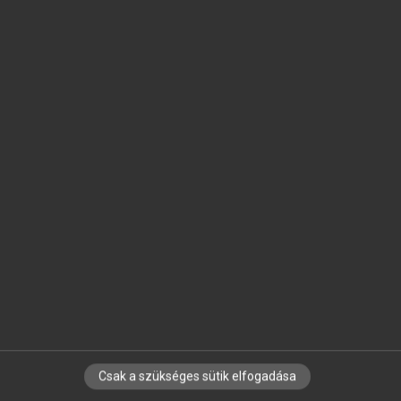
SZOTAR.NET APPLIKÁCIÓ
MICROSOFT OFFICE BŐVÍTMÉNY
BEÉPÜLŐ SZÓTÁRMODUL
ONLINE NYELVVIZSGA
EGYÉNI FELHASZNÁLÓKNAK
TANULÓKNAK
OKTATÁSI INTÉZMÉNYEKNEK
VÁLLALATI MEGOLDÁSOK
SÚGÓ
RÓLUNK
ELÉRHETŐSÉG
SÜTI BEÁLLÍTÁSOK
Csak a szükséges sütik elfogadása
IRATKOZZ FEL HÍRLEVELÜNKRE!