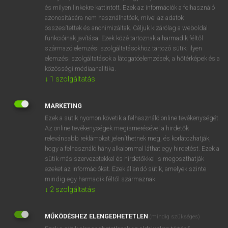
VAN ELŐFIZETÉSED?
és milyen linkekre kattintott. Ezek az információk a felhasználó
azonosítására nem használhatóak, mivel az adatok
Van előfizetésem a teljes szócikk megtekintéséhez.
összesítettek és anonimizáltak. Céljuk kizárólag a weboldal
funkcióinak javítása. Ezek közé tartoznak a harmadik féltől
BELÉPÉS
származó elemzési szolgáltatásokhoz tartozó sütik; ilyen
elemzési szolgáltatások a látogatóelemzések, a hőtérképek és a
közösségi médiaanalitika.
↓
1
szolgáltatás
MARKETING
Ezek a sütik nyomon követik a felhasználó online tevékenységét.
NINCS ELŐFIZETÉSED?
Az online tevékenységek megismerésével a hirdetők
Nincs regisztrációm és előfizetésem. A szótár 2 órás,
relevánsabb reklámokat jeleníthetnek meg, és korlátozhatják,
díjmentes próbaverziójának elindításához regisztrálok és
hogy a felhasználó hány alkalommal láthat egy hirdetést. Ezek a
sütik más szervezetekkel és hirdetőkkel is megoszthatják
belépek
.
ezeket az információkat. Ezek állandó sütik, amelyek szinte
mindig egy harmadik féltől származnak.
REGISZTRÁCIÓ
↓
2
szolgáltatás
MŰKÖDÉSHEZ ELENGEDHETETLEN
(mindig szükséges)