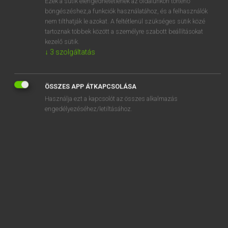
Ezek a sütik elengedhetetlenek az oldalunkon történő
böngészéshez,a funkciók használatához, és a felhasználók
EURÓPAI UNIÓS TERMINOLÓGIAI SZÓTÁR
nem tilthatják le azokat. A feltétlenül szükséges sütik közé
Kapcsolódó anyagok
tartoznak többek között a személyre szabott beállításokat
kezelő sütik.
állatvédelem
↓
3
szolgáltatás
állatvédelmi bizonyítvány
állatvédelmi elenőrzés
ÖSSZES APP ÁTKAPCSOLÁSA
Használja ezt a kapcsolót az összes alkalmazás
állatvédelmi kísérő bizonyítvány
engedélyezéséhez/letiltásához.
all-digital world
allée de service
alleged infringement
allégement fiscal
Alleinabnehmer