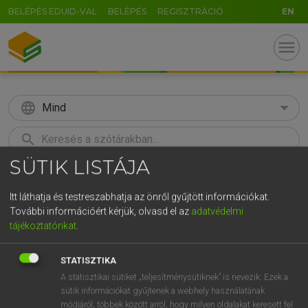
BELÉPÉS EDUID-VAL
BELÉPÉS
REGISZTRÁCIÓ
EN
menu
language
Mind
search
SÜTIK LISTÁJA
GR
KERESÉS
5
6
7
8
9
ö
ü
ó
Itt láthatja és testreszabhatja az önről gyűjtött információkat.
További információért kérjük, olvasd el az
adatvédelmi
r
t
z
u
i
o
p
ő
ú
Európai uniós terminológiai szótár
tájékoztatónkat
.
g
h
j
k
l
é
á
ű
Ω
STATISZTIKA
v
b
n
m
,
.
-
AltGr
A statisztikai sütiket „teljesítménysütiknek” is nevezik. Ezek a
sütik információkat gyűjtenek a webhely használatának
módjáról, többek között arról, hogy milyen oldalakat keresett fel