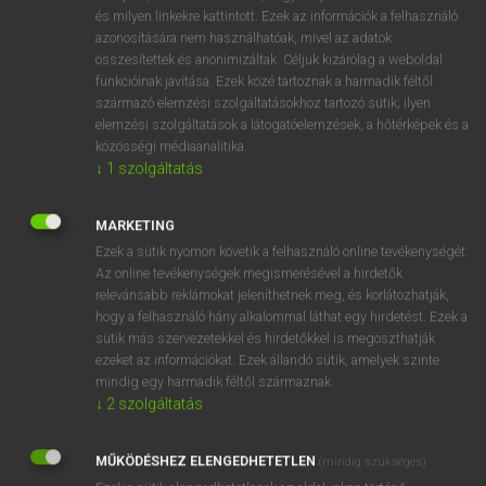
VAN ELŐFIZETÉSED?
és milyen linkekre kattintott. Ezek az információk a felhasználó
azonosítására nem használhatóak, mivel az adatok
Van előfizetésem a teljes szócikk megtekintéséhez.
összesítettek és anonimizáltak. Céljuk kizárólag a weboldal
funkcióinak javítása. Ezek közé tartoznak a harmadik féltől
BELÉPÉS
származó elemzési szolgáltatásokhoz tartozó sütik; ilyen
elemzési szolgáltatások a látogatóelemzések, a hőtérképek és a
közösségi médiaanalitika.
↓
1
szolgáltatás
MARKETING
Ezek a sütik nyomon követik a felhasználó online tevékenységét.
NINCS ELŐFIZETÉSED?
Az online tevékenységek megismerésével a hirdetők
Nincs regisztrációm és előfizetésem. A szótár 2 órás,
relevánsabb reklámokat jeleníthetnek meg, és korlátozhatják,
díjmentes próbaverziójának elindításához regisztrálok és
hogy a felhasználó hány alkalommal láthat egy hirdetést. Ezek a
sütik más szervezetekkel és hirdetőkkel is megoszthatják
belépek
.
ezeket az információkat. Ezek állandó sütik, amelyek szinte
mindig egy harmadik féltől származnak.
REGISZTRÁCIÓ
↓
2
szolgáltatás
MŰKÖDÉSHEZ ELENGEDHETETLEN
(mindig szükséges)