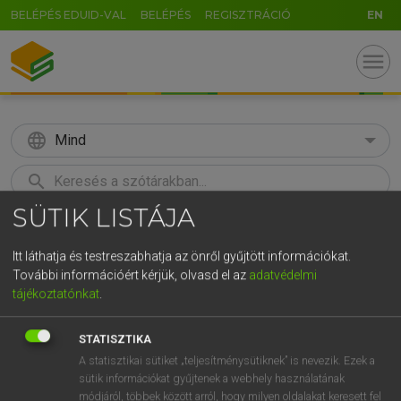
BELÉPÉS EDUID-VAL
BELÉPÉS
REGISZTRÁCIÓ
EN
menu
language
Mind
search
SÜTIK LISTÁJA
GR
KERESÉS
5
6
7
8
9
ö
ü
ó
Itt láthatja és testreszabhatja az önről gyűjtött információkat.
További információért kérjük, olvasd el az
adatvédelmi
r
t
z
u
i
o
p
ő
ú
Európai uniós terminológiai szótár
tájékoztatónkat
.
g
h
j
k
l
é
á
ű
Ω
STATISZTIKA
v
b
n
m
,
.
-
AltGr
A statisztikai sütiket „teljesítménysütiknek” is nevezik. Ezek a
sütik információkat gyűjtenek a webhely használatának
módjáról, többek között arról, hogy milyen oldalakat keresett fel