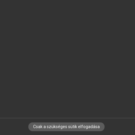
SZOTAR.NET APPLIKÁCIÓ
MICROSOFT OFFICE BŐVÍTMÉNY
BEÉPÜLŐ SZÓTÁRMODUL
ONLINE NYELVVIZSGA
EGYÉNI FELHASZNÁLÓKNAK
TANULÓKNAK
OKTATÁSI INTÉZMÉNYEKNEK
VÁLLALATI MEGOLDÁSOK
SÚGÓ
RÓLUNK
ELÉRHETŐSÉG
SÜTI BEÁLLÍTÁSOK
Csak a szükséges sütik elfogadása
IRATKOZZ FEL HÍRLEVELÜNKRE!