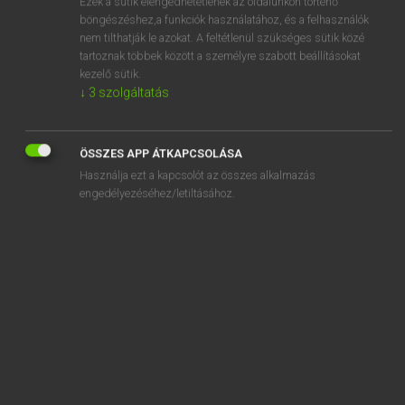
Ezek a sütik elengedhetetlenek az oldalunkon történő
böngészéshez,a funkciók használatához, és a felhasználók
EURÓPAI UNIÓS TERMINOLÓGIAI SZÓTÁR
nem tilthatják le azokat. A feltétlenül szükséges sütik közé
Kapcsolódó anyagok
tartoznak többek között a személyre szabott beállításokat
kezelő sütik.
congé de récupération
↓
3
szolgáltatás
congélateur armoire ménager
congélateur coffre ménager
ÖSSZES APP ÁTKAPCSOLÁSA
Használja ezt a kapcsolót az összes alkalmazás
congelé
engedélyezéséhez/letiltásához.
congener
Congener
congénère
congénère
congé parental