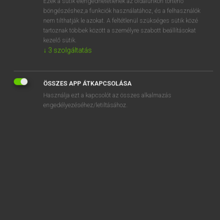
Ezek a sütik elengedhetetlenek az oldalunkon történő
böngészéshez,a funkciók használatához, és a felhasználók
EURÓPAI UNIÓS TERMINOLÓGIAI SZÓTÁR
nem tilthatják le azokat. A feltétlenül szükséges sütik közé
Kapcsolódó anyagok
tartoznak többek között a személyre szabott beállításokat
kezelő sütik.
quality change
↓
3
szolgáltatás
quality control department
quality education
ÖSSZES APP ÁTKAPCSOLÁSA
Használja ezt a kapcsolót az összes alkalmazás
quality flag
engedélyezéséhez/letiltásához.
quality grading
quality indication
quality label
quality liqueur wine produced in a specified region
quality management