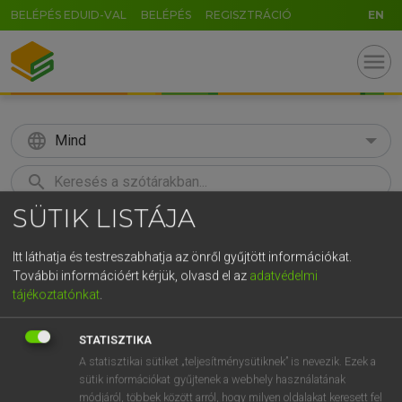
BELÉPÉS EDUID-VAL
BELÉPÉS
REGISZTRÁCIÓ
EN
menu
language
Mind
search
SÜTIK LISTÁJA
GR
KERESÉS
5
6
7
8
9
ö
ü
ó
Itt láthatja és testreszabhatja az önről gyűjtött információkat.
További információért kérjük, olvasd el az
adatvédelmi
r
t
z
u
i
o
p
ő
ú
Európai uniós terminológiai szótár
tájékoztatónkat
.
g
h
j
k
l
é
á
ű
Ω
STATISZTIKA
v
b
n
m
,
.
-
AltGr
A statisztikai sütiket „teljesítménysütiknek” is nevezik. Ezek a
sütik információkat gyűjtenek a webhely használatának
módjáról, többek között arról, hogy milyen oldalakat keresett fel