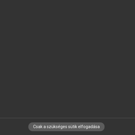
SZOTAR.NET APPLIKÁCIÓ
MICROSOFT OFFICE BŐVÍTMÉNY
BEÉPÜLŐ SZÓTÁRMODUL
ONLINE NYELVVIZSGA
EGYÉNI FELHASZNÁLÓKNAK
TANULÓKNAK
OKTATÁSI INTÉZMÉNYEKNEK
VÁLLALATI MEGOLDÁSOK
SÚGÓ
RÓLUNK
ELÉRHETŐSÉG
SÜTI BEÁLLÍTÁSOK
Csak a szükséges sütik elfogadása
IRATKOZZ FEL HÍRLEVELÜNKRE!