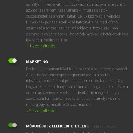
VAN ELŐFIZETÉSED?
és milyen linkekre kattintott. Ezek az információk a felhasználó
azonosítására nem használhatóak, mivel az adatok
Van előfizetésem a teljes szócikk megtekintéséhez.
összesítettek és anonimizáltak. Céljuk kizárólag a weboldal
funkcióinak javítása. Ezek közé tartoznak a harmadik féltől
BELÉPÉS
származó elemzési szolgáltatásokhoz tartozó sütik; ilyen
elemzési szolgáltatások a látogatóelemzések, a hőtérképek és a
közösségi médiaanalitika.
↓
1
szolgáltatás
MARKETING
Ezek a sütik nyomon követik a felhasználó online tevékenységét.
NINCS ELŐFIZETÉSED?
Az online tevékenységek megismerésével a hirdetők
Nincs regisztrációm és előfizetésem. A szótár 2 órás,
relevánsabb reklámokat jeleníthetnek meg, és korlátozhatják,
díjmentes próbaverziójának elindításához regisztrálok és
hogy a felhasználó hány alkalommal láthat egy hirdetést. Ezek a
sütik más szervezetekkel és hirdetőkkel is megoszthatják
belépek
.
ezeket az információkat. Ezek állandó sütik, amelyek szinte
mindig egy harmadik féltől származnak.
REGISZTRÁCIÓ
↓
2
szolgáltatás
MŰKÖDÉSHEZ ELENGEDHETETLEN
(mindig szükséges)