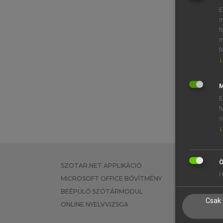
E
m
f
m
f
↓
M
E
f
s
↓
Ö
SZOTAR.NET APPLIKÁCIÓ
EGYÉNI FEL
H
MICROSOFT OFFICE BŐVÍTMÉNY
TANULÓKNA
BEÉPÜLŐ SZÓTÁRMODUL
OKTATÁSI I
Csak 
ONLINE NYELVVIZSGA
VÁLLALATI 