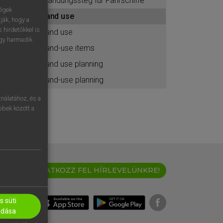
Landungssteg für Fährschiffe
ségek
land use
ják, hogy a
 hirdetőkkel is
land use
egy harmadik
land-use items
land use planning
land-use planning
nálatához, és a
öbbek között a
IRATKOZZ FEL HÍRLEVELÜNKRE!
 süti
adása