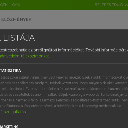
ÉGEK
GYIK
BELÉPÉS EDUID-V
ELŐZMÉNYEK
 LISTÁJA
és testreszabhatja az önről gyűjtött információkat.
További információért k
HU
DE
CN
FR
ES
IT
NL
RU
GR
adatvédelmi tájékoztatónkat
.
pai uniós terminológiai szótár
1
2
3
4
5
6
7
8
9
TATISZTIKA
q
w
e
r
t
z
u
i
 statisztikai sütiket „teljesítménysütiknek” is nevezik. Ezek a sütik információkat gy
ebhely használatának módjáról, többek között arról, hogy milyen oldalakat keresett 
a
s
d
f
g
h
j
k
l
é
inkekre kattintott. Ezek az információk a felhasználó azonosítására nem használható
datok összesítettek és anonimizáltak. Céljuk kizárólag a weboldal funkcióinak javít
í
y
x
c
v
b
n
m
,
.
artoznak a harmadik féltől származó elemzési szolgáltatásokhoz tartozó sütik; ilye
VAN ELŐFIZETÉSED?
NINCS ELŐFIZETÉSED
zolgáltatások a látogatóelemzések, a hőtérképek és a közösségi médiaanalitika.
1
szolgáltatás
előfizetésem a teljes szócikk
Nincs regisztrációm és előfiz
megtekintéséhez.
A szótár 2 órás, díjmente
próbaverziójának elindítás
MARKETING