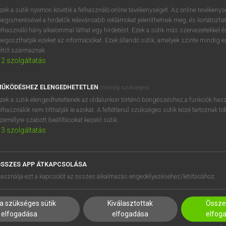
BELÉPÉS
regisztrálok és
belépek
.
zek a sütik nyomon követik a felhasználó online tevékenységét. Az online tevékeny
egismerésével a hirdetők relevánsabb reklámokat jeleníthetnek meg, és korlátozhat
REGISZTRÁCIÓ
elhasználó hány alkalommal láthat egy hirdetést. Ezek a sütik más szervezetekkel és
egoszthatják ezeket az információkat. Ezek állandó sütik, amelyek szinte mindig 
éltől származnak.
2
szolgáltatás
ŰKÖDÉSHEZ ELENGEDHETETLEN
(mindig szükséges)
zek a sütik elengedhetetlenek az oldalunkon történő böngészéshez,a funkciók hasz
elhasználók nem tilthatják le azokat. A feltétlenül szükséges sütik közé tartoznak t
zemélyre szabott beállításokat kezelő sütik.
3
szolgáltatás
SSZES APP ÁTKAPCSOLÁSA
HASZNÁLÓKNAK
SÚGÓ
asználja ezt a kapcsolót az összes alkalmazás engedélyezéséhez/letiltásához.
K
RÓLUNK
NTÉZMÉNYEKNEK
ELÉRHETŐSÉG
a szükséges sütik
Kiválasztottak
Összes
MEGOLDÁSOK
SÜTI BEÁLLÍTÁSOK
elfogadása
elfogadása
elfog