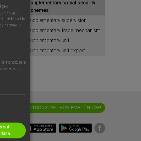
supplementary social security
ségek
schemes
ják, hogy a
 hirdetőkkel is
supplementary supervision
egy harmadik
supplementary trade mechanism
supplementary unit
supplementary unit export
nálatához, és a
öbbek között a
IRATKOZZ FEL HÍRLEVELÜNKRE!
 süti
adása