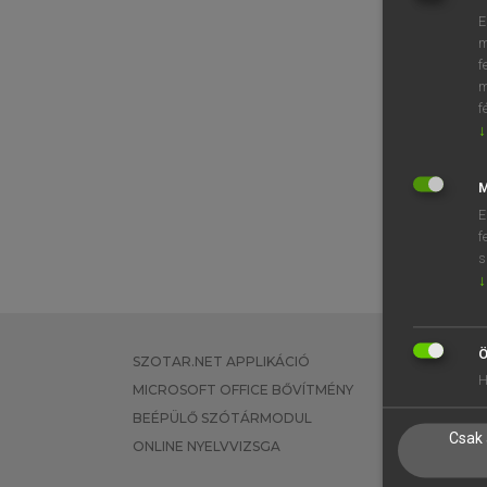
E
m
f
m
f
↓
M
E
f
s
↓
Ö
SZOTAR.NET APPLIKÁCIÓ
EGYÉNI FEL
H
MICROSOFT OFFICE BŐVÍTMÉNY
TANULÓKNA
BEÉPÜLŐ SZÓTÁRMODUL
OKTATÁSI I
Csak 
ONLINE NYELVVIZSGA
VÁLLALATI 