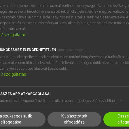
BELÉPÉS
regisztrálok és
belépek
.
zek a sütik nyomon követik a felhasználó online tevékenységét. Az online tevékeny
egismerésével a hirdetők relevánsabb reklámokat jeleníthetnek meg, és korlátozhat
REGISZTRÁCIÓ
elhasználó hány alkalommal láthat egy hirdetést. Ezek a sütik más szervezetekkel és
egoszthatják ezeket az információkat. Ezek állandó sütik, amelyek szinte mindig 
éltől származnak.
2
szolgáltatás
ŰKÖDÉSHEZ ELENGEDHETETLEN
(mindig szükséges)
zek a sütik elengedhetetlenek az oldalunkon történő böngészéshez,a funkciók hasz
elhasználók nem tilthatják le azokat. A feltétlenül szükséges sütik közé tartoznak t
zemélyre szabott beállításokat kezelő sütik.
3
szolgáltatás
SSZES APP ÁTKAPCSOLÁSA
HASZNÁLÓKNAK
SÚGÓ
asználja ezt a kapcsolót az összes alkalmazás engedélyezéséhez/letiltásához.
K
RÓLUNK
NTÉZMÉNYEKNEK
ELÉRHETŐSÉG
a szükséges sütik
Kiválasztottak
Összes
MEGOLDÁSOK
SÜTI BEÁLLÍTÁSOK
elfogadása
elfogadása
elfog