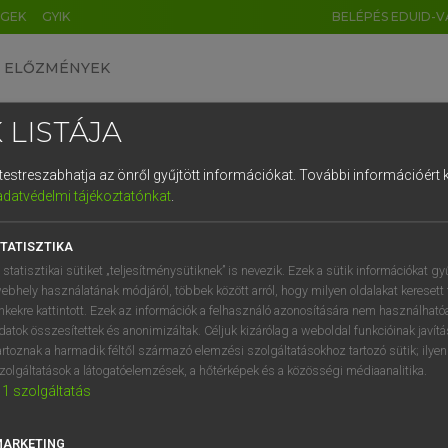
ÉGEK
GYIK
BELÉPÉS EDUID-V
ELŐZMÉNYEK
 LISTÁJA
és testreszabhatja az önről gyűjtött információkat.
További információért k
HU
DE
CN
FR
ES
IT
NL
RU
GR
adatvédelmi tájékoztatónkat
.
pai uniós terminológiai szótár
1
2
3
4
5
6
7
8
9
TATISZTIKA
q
w
e
r
t
z
u
i
 statisztikai sütiket „teljesítménysütiknek” is nevezik. Ezek a sütik információkat gy
ebhely használatának módjáról, többek között arról, hogy milyen oldalakat keresett 
a
s
d
f
g
h
j
k
l
é
inkekre kattintott. Ezek az információk a felhasználó azonosítására nem használható
datok összesítettek és anonimizáltak. Céljuk kizárólag a weboldal funkcióinak javít
í
y
x
c
v
b
n
m
,
.
artoznak a harmadik féltől származó elemzési szolgáltatásokhoz tartozó sütik; ilye
VAN ELŐFIZETÉSED?
NINCS ELŐFIZETÉSED
zolgáltatások a látogatóelemzések, a hőtérképek és a közösségi médiaanalitika.
1
szolgáltatás
előfizetésem a teljes szócikk
Nincs regisztrációm és előfiz
megtekintéséhez.
A szótár 2 órás, díjmente
próbaverziójának elindítás
MARKETING