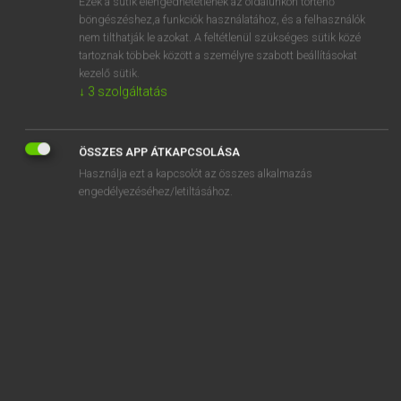
Ezek a sütik elengedhetetlenek az oldalunkon történő
böngészéshez,a funkciók használatához, és a felhasználók
EURÓPAI UNIÓS TERMINOLÓGIAI SZÓTÁR
nem tilthatják le azokat. A feltétlenül szükséges sütik közé
Kapcsolódó anyagok
tartoznak többek között a személyre szabott beállításokat
kezelő sütik.
contrôle vétérinaire
↓
3
szolgáltatás
control force
control gear
ÖSSZES APP ÁTKAPCSOLÁSA
Használja ezt a kapcsolót az összes alkalmazás
control laboratories
engedélyezéséhez/letiltásához.
controlled area
controlled deliveries
controlled self-sustaining fission chain reaction
controlled substances
controlled thermonuclear fusion