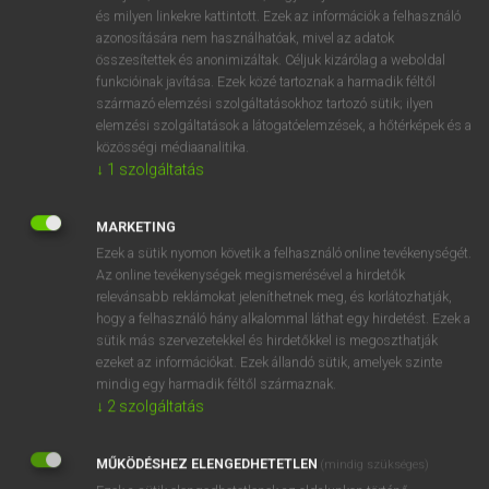
VAN ELŐFIZETÉSED?
és milyen linkekre kattintott. Ezek az információk a felhasználó
azonosítására nem használhatóak, mivel az adatok
Van előfizetésem a teljes szócikk megtekintéséhez.
összesítettek és anonimizáltak. Céljuk kizárólag a weboldal
funkcióinak javítása. Ezek közé tartoznak a harmadik féltől
BELÉPÉS
származó elemzési szolgáltatásokhoz tartozó sütik; ilyen
elemzési szolgáltatások a látogatóelemzések, a hőtérképek és a
közösségi médiaanalitika.
↓
1
szolgáltatás
MARKETING
Ezek a sütik nyomon követik a felhasználó online tevékenységét.
NINCS ELŐFIZETÉSED?
Az online tevékenységek megismerésével a hirdetők
Nincs regisztrációm és előfizetésem. A szótár 2 órás,
relevánsabb reklámokat jeleníthetnek meg, és korlátozhatják,
díjmentes próbaverziójának elindításához regisztrálok és
hogy a felhasználó hány alkalommal láthat egy hirdetést. Ezek a
sütik más szervezetekkel és hirdetőkkel is megoszthatják
belépek
.
ezeket az információkat. Ezek állandó sütik, amelyek szinte
mindig egy harmadik féltől származnak.
REGISZTRÁCIÓ
↓
2
szolgáltatás
MŰKÖDÉSHEZ ELENGEDHETETLEN
(mindig szükséges)