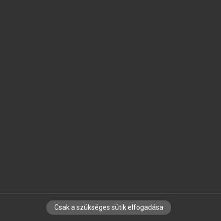
SZOTAR.NET APPLIKÁCIÓ
MICROSOFT OFFICE BŐVÍTMÉNY
BEÉPÜLŐ SZÓTÁRMODUL
ONLINE NYELVVIZSGA
EGYÉNI FELHASZNÁLÓKNAK
TANULÓKNAK
OKTATÁSI INTÉZMÉNYEKNEK
VÁLLALATI MEGOLDÁSOK
SÚGÓ
RÓLUNK
ELÉRHETŐSÉG
SÜTI BEÁLLÍTÁSOK
Csak a szükséges sütik elfogadása
IRATKOZZ FEL HÍRLEVELÜNKRE!