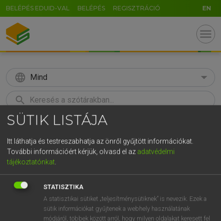
BELÉPÉS EDUID-VAL
BELÉPÉS
REGISZTRÁCIÓ
EN
menu
language
Mind
search
SÜTIK LISTÁJA
GR
KERESÉS
5
6
7
8
9
ö
ü
ó
Itt láthatja és testreszabhatja az önről gyűjtött információkat.
További információért kérjük, olvasd el az
adatvédelmi
r
t
z
u
i
o
p
ő
ú
Európai uniós terminológiai szótár
tájékoztatónkat
.
g
h
j
k
l
é
á
ű
Ω
STATISZTIKA
v
b
n
m
,
.
-
AltGr
A statisztikai sütiket „teljesítménysütiknek” is nevezik. Ezek a
sütik információkat gyűjtenek a webhely használatának
módjáról, többek között arról, hogy milyen oldalakat keresett fel