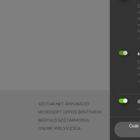
E
m
f
m
f
↓
M
E
f
s
↓
Ö
SZOTAR.NET APPLIKÁCIÓ
EGYÉNI FEL
H
MICROSOFT OFFICE BŐVÍTMÉNY
TANULÓKNA
BEÉPÜLŐ SZÓTÁRMODUL
OKTATÁSI I
Csak 
ONLINE NYELVVIZSGA
VÁLLALATI 