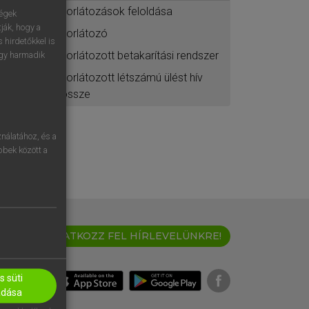
korlátozások feloldása
ségek
ják, hogy a
korlátozó
 hirdetőkkel is
korlátozott betakarítási rendszer
egy harmadik
korlátozott létszámú ülést hív
össze
nálatához, és a
öbbek között a
IRATKOZZ FEL HÍRLEVELÜNKRE!
 süti
adása