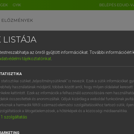
ÉGEK
GYIK
BELÉPÉS EDUID-V
ELŐZMÉNYEK
 LISTÁJA
és testreszabhatja az önről gyűjtött információkat.
További információért k
HU
DE
CN
FR
ES
IT
NL
RU
GR
adatvédelmi tájékoztatónkat
.
pai uniós terminológiai szótár
1
2
3
4
5
6
7
8
9
TATISZTIKA
q
w
e
r
t
z
u
i
 statisztikai sütiket „teljesítménysütiknek” is nevezik. Ezek a sütik információkat gy
ebhely használatának módjáról, többek között arról, hogy milyen oldalakat keresett 
a
s
d
f
g
h
j
k
l
é
inkekre kattintott. Ezek az információk a felhasználó azonosítására nem használható
datok összesítettek és anonimizáltak. Céljuk kizárólag a weboldal funkcióinak javít
í
y
x
c
v
b
n
m
,
.
artoznak a harmadik féltől származó elemzési szolgáltatásokhoz tartozó sütik; ilye
VAN ELŐFIZETÉSED?
NINCS ELŐFIZETÉSED
zolgáltatások a látogatóelemzések, a hőtérképek és a közösségi médiaanalitika.
1
szolgáltatás
előfizetésem a teljes szócikk
Nincs regisztrációm és előfiz
megtekintéséhez.
A szótár 2 órás, díjmente
próbaverziójának elindítás
MARKETING