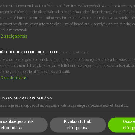
BELÉPÉS
regisztrálok és
belépek
.
zek a sütik nyomon követik a felhasználó online tevékenységét. Az online tevékeny
egismerésével a hirdetők relevánsabb reklámokat jeleníthetnek meg, és korlátozhat
REGISZTRÁCIÓ
elhasználó hány alkalommal láthat egy hirdetést. Ezek a sütik más szervezetekkel és
egoszthatják ezeket az információkat. Ezek állandó sütik, amelyek szinte mindig 
éltől származnak.
2
szolgáltatás
ŰKÖDÉSHEZ ELENGEDHETETLEN
(mindig szükséges)
zek a sütik elengedhetetlenek az oldalunkon történő böngészéshez,a funkciók hasz
elhasználók nem tilthatják le azokat. A feltétlenül szükséges sütik közé tartoznak t
zemélyre szabott beállításokat kezelő sütik.
3
szolgáltatás
SSZES APP ÁTKAPCSOLÁSA
HASZNÁLÓKNAK
SÚGÓ
asználja ezt a kapcsolót az összes alkalmazás engedélyezéséhez/letiltásához.
K
RÓLUNK
NTÉZMÉNYEKNEK
ELÉRHETŐSÉG
a szükséges sütik
Kiválasztottak
Összes
MEGOLDÁSOK
SÜTI BEÁLLÍTÁSOK
elfogadása
elfogadása
elfog