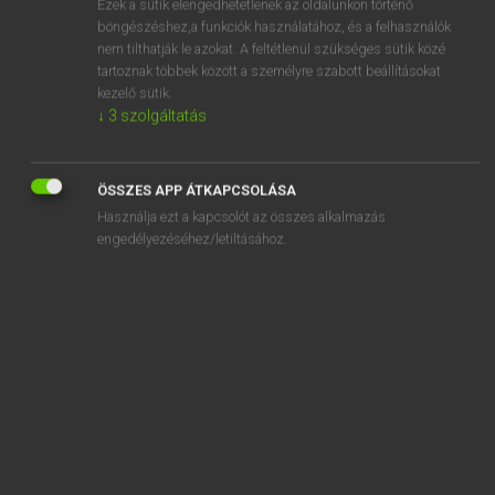
Ezek a sütik elengedhetetlenek az oldalunkon történő
böngészéshez,a funkciók használatához, és a felhasználók
EURÓPAI UNIÓS TERMINOLÓGIAI SZÓTÁR
nem tilthatják le azokat. A feltétlenül szükséges sütik közé
Kapcsolódó anyagok
tartoznak többek között a személyre szabott beállításokat
kezelő sütik.
companies or firms governed by the laws of different
↓
3
szolgáltatás
countries
companies register
ÖSSZES APP ÁTKAPCSOLÁSA
companion animals
Használja ezt a kapcsolót az összes alkalmazás
engedélyezéséhez/letiltásához.
company
company being acquired
company being divided
company car
company law
company or firm