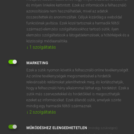
VAN ELŐFIZETÉSED?
és milyen linkekre kattintott. Ezek az információk a felhasználó
azonosítására nem használhatóak, mivel az adatok
Van előfizetésem a teljes szócikk megtekintéséhez.
összesítettek és anonimizáltak. Céljuk kizárólag a weboldal
funkcióinak javítása. Ezek közé tartoznak a harmadik féltől
BELÉPÉS
származó elemzési szolgáltatásokhoz tartozó sütik; ilyen
elemzési szolgáltatások a látogatóelemzések, a hőtérképek és a
közösségi médiaanalitika.
↓
1
szolgáltatás
MARKETING
Ezek a sütik nyomon követik a felhasználó online tevékenységét.
NINCS ELŐFIZETÉSED?
Az online tevékenységek megismerésével a hirdetők
Nincs regisztrációm és előfizetésem. A szótár 2 órás,
relevánsabb reklámokat jeleníthetnek meg, és korlátozhatják,
díjmentes próbaverziójának elindításához regisztrálok és
hogy a felhasználó hány alkalommal láthat egy hirdetést. Ezek a
belépek
.
sütik más szervezetekkel és hirdetőkkel is megoszthatják
ezeket az információkat. Ezek állandó sütik, amelyek szinte
mindig egy harmadik féltől származnak.
REGISZTRÁCIÓ
↓
2
szolgáltatás
MŰKÖDÉSHEZ ELENGEDHETETLEN
(mindig szükséges)