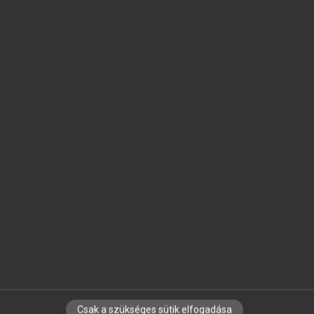
SZOTAR.NET APPLIKÁCIÓ
MICROSOFT OFFICE BŐVÍTMÉNY
BEÉPÜLŐ SZÓTÁRMODUL
ONLINE NYELVVIZSGA
EGYÉNI FELHASZNÁLÓKNAK
TANULÓKNAK
OKTATÁSI INTÉZMÉNYEKNEK
VÁLLALATI MEGOLDÁSOK
SÚGÓ
RÓLUNK
ELÉRHETŐSÉG
SÜTI BEÁLLÍTÁSOK
Csak a szükséges sütik elfogadása