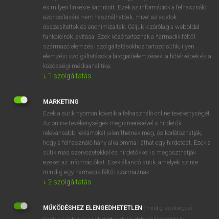
VAN ELŐFIZETÉSED?
és milyen linkekre kattintott. Ezek az információk a felhasználó
azonosítására nem használhatóak, mivel az adatok
Van előfizetésem a teljes szócikk megtekintéséhez.
összesítettek és anonimizáltak. Céljuk kizárólag a weboldal
funkcióinak javítása. Ezek közé tartoznak a harmadik féltől
BELÉPÉS
származó elemzési szolgáltatásokhoz tartozó sütik; ilyen
elemzési szolgáltatások a látogatóelemzések, a hőtérképek és a
közösségi médiaanalitika.
↓
1
szolgáltatás
MARKETING
Ezek a sütik nyomon követik a felhasználó online tevékenységét.
NINCS ELŐFIZETÉSED?
Az online tevékenységek megismerésével a hirdetők
Nincs regisztrációm és előfizetésem. A szótár 2 órás,
relevánsabb reklámokat jeleníthetnek meg, és korlátozhatják,
díjmentes próbaverziójának elindításához regisztrálok és
hogy a felhasználó hány alkalommal láthat egy hirdetést. Ezek a
sütik más szervezetekkel és hirdetőkkel is megoszthatják
belépek
.
ezeket az információkat. Ezek állandó sütik, amelyek szinte
mindig egy harmadik féltől származnak.
REGISZTRÁCIÓ
↓
2
szolgáltatás
MŰKÖDÉSHEZ ELENGEDHETETLEN
(mindig szükséges)