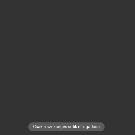
SZOTAR.NET APPLIKÁCIÓ
MICROSOFT OFFICE BŐVÍTMÉNY
BEÉPÜLŐ SZÓTÁRMODUL
ONLINE NYELVVIZSGA
EGYÉNI FELHASZNÁLÓKNAK
TANULÓKNAK
OKTATÁSI INTÉZMÉNYEKNEK
VÁLLALATI MEGOLDÁSOK
SÚGÓ
RÓLUNK
ELÉRHETŐSÉG
SÜTI BEÁLLÍTÁSOK
Csak a szükséges sütik elfogadása
IRATKOZZ FEL HÍRLEVELÜNKRE!