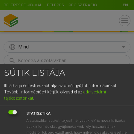
BELÉPÉS EDUID-VAL
BELÉPÉS
REGISZTRÁCIÓ
EN
menu
language
Mind
search
SÜTIK LISTÁJA
GR
KERESÉS
5
6
7
8
9
ö
ü
ó
Itt láthatja és testreszabhatja az önről gyűjtött információkat.
További információért kérjük, olvasd el az
adatvédelmi
r
t
z
u
i
o
p
ő
ú
Európai uniós terminológiai szótár
tájékoztatónkat
.
g
h
j
k
l
é
á
ű
Ω
STATISZTIKA
v
b
n
m
,
.
-
AltGr
A statisztikai sütiket „teljesítménysütiknek” is nevezik. Ezek a
sütik információkat gyűjtenek a webhely használatának
módjáról, többek között arról, hogy milyen oldalakat keresett fel