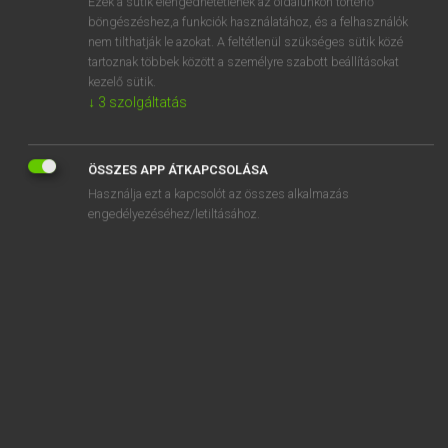
Ezek a sütik elengedhetetlenek az oldalunkon történő
böngészéshez,a funkciók használatához, és a felhasználók
EURÓPAI UNIÓS TERMINOLÓGIAI SZÓTÁR
nem tilthatják le azokat. A feltétlenül szükséges sütik közé
Kapcsolódó anyagok
tartoznak többek között a személyre szabott beállításokat
kezelő sütik.
agricultural statistics
↓
3
szolgáltatás
agricultural structures
agricultural structure survey
ÖSSZES APP ÁTKAPCSOLÁSA
Használja ezt a kapcsolót az összes alkalmazás
agricultural walking tractor
engedélyezéséhez/letiltásához.
agricultural waste
agricultural water resources management
agricultural working population
agriculture biologique
agriculture biologique