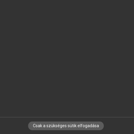
SZOTAR.NET APPLIKÁCIÓ
MICROSOFT OFFICE BŐVÍTMÉNY
BEÉPÜLŐ SZÓTÁRMODUL
ONLINE NYELVVIZSGA
EGYÉNI FELHASZNÁLÓKNAK
TANULÓKNAK
OKTATÁSI INTÉZMÉNYEKNEK
VÁLLALATI MEGOLDÁSOK
SÚGÓ
RÓLUNK
ELÉRHETŐSÉG
SÜTI BEÁLLÍTÁSOK
Csak a szükséges sütik elfogadása
IRATKOZZ FEL HÍRLEVELÜNKRE!