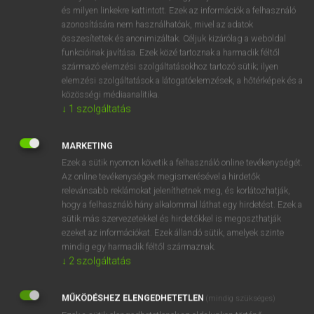
VAN ELŐFIZETÉSED?
és milyen linkekre kattintott. Ezek az információk a felhasználó
azonosítására nem használhatóak, mivel az adatok
Van előfizetésem a teljes szócikk megtekintéséhez.
összesítettek és anonimizáltak. Céljuk kizárólag a weboldal
funkcióinak javítása. Ezek közé tartoznak a harmadik féltől
BELÉPÉS
származó elemzési szolgáltatásokhoz tartozó sütik; ilyen
elemzési szolgáltatások a látogatóelemzések, a hőtérképek és a
közösségi médiaanalitika.
↓
1
szolgáltatás
MARKETING
Ezek a sütik nyomon követik a felhasználó online tevékenységét.
NINCS ELŐFIZETÉSED?
Az online tevékenységek megismerésével a hirdetők
Nincs regisztrációm és előfizetésem. A szótár 2 órás,
relevánsabb reklámokat jeleníthetnek meg, és korlátozhatják,
díjmentes próbaverziójának elindításához regisztrálok és
hogy a felhasználó hány alkalommal láthat egy hirdetést. Ezek a
sütik más szervezetekkel és hirdetőkkel is megoszthatják
belépek
.
ezeket az információkat. Ezek állandó sütik, amelyek szinte
mindig egy harmadik féltől származnak.
REGISZTRÁCIÓ
↓
2
szolgáltatás
MŰKÖDÉSHEZ ELENGEDHETETLEN
(mindig szükséges)