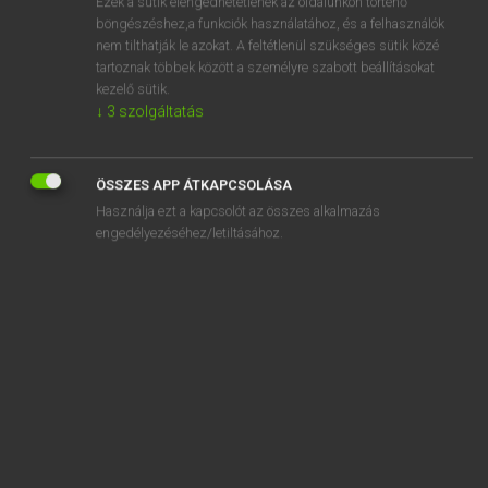
Ezek a sütik elengedhetetlenek az oldalunkon történő
böngészéshez,a funkciók használatához, és a felhasználók
EURÓPAI UNIÓS TERMINOLÓGIAI SZÓTÁR
nem tilthatják le azokat. A feltétlenül szükséges sütik közé
Kapcsolódó anyagok
tartoznak többek között a személyre szabott beállításokat
kezelő sütik.
Standardbeschluss
↓
3
szolgáltatás
standard blue dye type 7
standard buffer solution
ÖSSZES APP ÁTKAPCSOLÁSA
Használja ezt a kapcsolót az összes alkalmazás
standard calomel reference electrode
engedélyezéséhez/letiltásához.
standard conditions
standard contract
standard contractual clauses
standard curve
standard cycle