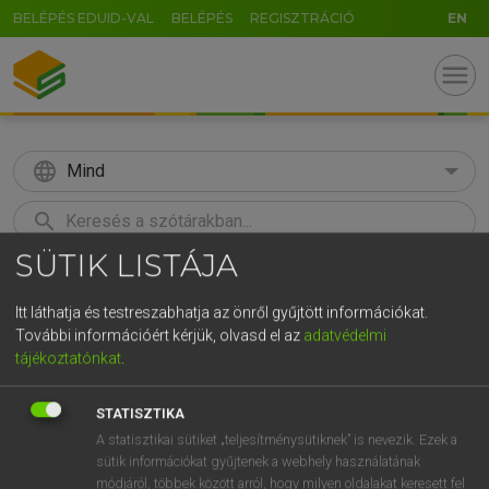
BELÉPÉS EDUID-VAL
BELÉPÉS
REGISZTRÁCIÓ
EN
menu
language
Mind
search
SÜTIK LISTÁJA
GR
KERESÉS
5
6
7
8
9
ö
ü
ó
Itt láthatja és testreszabhatja az önről gyűjtött információkat.
További információért kérjük, olvasd el az
adatvédelmi
r
t
z
u
i
o
p
ő
ú
Európai uniós terminológiai szótár
tájékoztatónkat
.
g
h
j
k
l
é
á
ű
Ω
STATISZTIKA
v
b
n
m
,
.
-
AltGr
A statisztikai sütiket „teljesítménysütiknek” is nevezik. Ezek a
sütik információkat gyűjtenek a webhely használatának
módjáról, többek között arról, hogy milyen oldalakat keresett fel