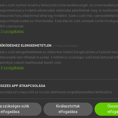
BELÉPÉS
regisztrálok és
belépek
.
zek a sütik nyomon követik a felhasználó online tevékenységét. Az online tevékeny
egismerésével a hirdetők relevánsabb reklámokat jeleníthetnek meg, és korlátozhat
REGISZTRÁCIÓ
elhasználó hány alkalommal láthat egy hirdetést. Ezek a sütik más szervezetekkel és
egoszthatják ezeket az információkat. Ezek állandó sütik, amelyek szinte mindig 
éltől származnak.
2
szolgáltatás
ŰKÖDÉSHEZ ELENGEDHETETLEN
(mindig szükséges)
zek a sütik elengedhetetlenek az oldalunkon történő böngészéshez,a funkciók hasz
elhasználók nem tilthatják le azokat. A feltétlenül szükséges sütik közé tartoznak t
zemélyre szabott beállításokat kezelő sütik.
3
szolgáltatás
SSZES APP ÁTKAPCSOLÁSA
asználja ezt a kapcsolót az összes alkalmazás engedélyezéséhez/letiltásához.
HASZNÁLÓKNAK
SÚGÓ
K
RÓLUNK
a szükséges sütik
Kiválasztottak
Összes
NTÉZMÉNYEKNEK
ELÉRHETŐSÉG
elfogadása
elfogadása
elfog
MEGOLDÁSOK
SÜTI BEÁLLÍTÁSOK