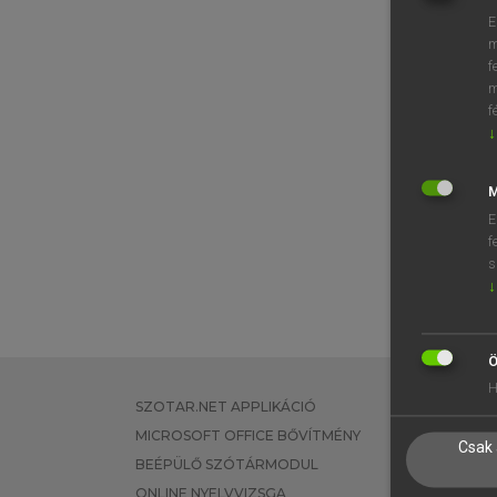
E
m
f
m
f
↓
M
E
f
s
↓
Ö
H
SZOTAR.NET APPLIKÁCIÓ
EGYÉNI FEL
MICROSOFT OFFICE BŐVÍTMÉNY
TANULÓKNA
Csak 
BEÉPÜLŐ SZÓTÁRMODUL
OKTATÁSI I
ONLINE NYELVVIZSGA
VÁLLALATI 