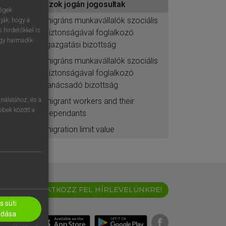
azok jogán jogosultak
ségek
migráns munkavállalók szociális
ják, hogy a
 hirdetőkkel is
biztonságával foglalkozó
egy harmadik
igazgatási bizottság
migráns munkavállalók szociális
biztonságával foglalkozó
tanácsadó bizottság
nálatához, és a
migrant workers and their
öbbek között a
dependants
migration limit value
IRATKOZZ FEL HÍRLEVELÜNKRE!
 süti
adása