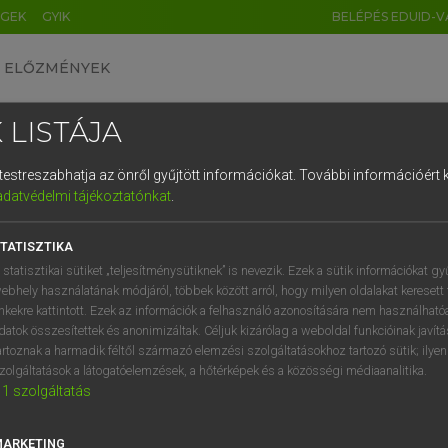
ÉGEK
GYIK
BELÉPÉS EDUID-V
ELŐZMÉNYEK
 LISTÁJA
és testreszabhatja az önről gyűjtött információkat.
További információért k
HU
DE
CN
FR
ES
IT
NL
RU
GR
adatvédelmi tájékoztatónkat
.
pai uniós terminológiai szótár
1
2
3
4
5
6
7
8
9
TATISZTIKA
q
w
e
r
t
z
u
i
 statisztikai sütiket „teljesítménysütiknek” is nevezik. Ezek a sütik információkat gy
ebhely használatának módjáról, többek között arról, hogy milyen oldalakat keresett 
a
s
d
f
g
h
j
k
l
é
inkekre kattintott. Ezek az információk a felhasználó azonosítására nem használható
datok összesítettek és anonimizáltak. Céljuk kizárólag a weboldal funkcióinak javít
í
y
x
c
v
b
n
m
,
.
artoznak a harmadik féltől származó elemzési szolgáltatásokhoz tartozó sütik; ilye
VAN ELŐFIZETÉSED?
NINCS ELŐFIZETÉSED
zolgáltatások a látogatóelemzések, a hőtérképek és a közösségi médiaanalitika.
1
szolgáltatás
előfizetésem a teljes szócikk
Nincs regisztrációm és előfiz
megtekintéséhez.
A szótár 2 órás, díjmente
próbaverziójának elindítás
MARKETING