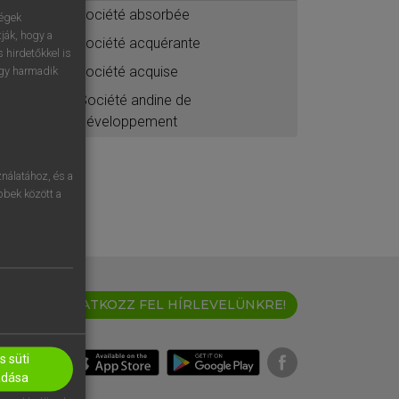
société absorbée
ségek
ják, hogy a
société acquérante
 hirdetőkkel is
société acquise
egy harmadik
Société andine de
développement
nálatához, és a
öbbek között a
IRATKOZZ FEL HÍRLEVELÜNKRE!
 süti
adása