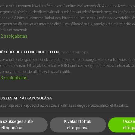
BELÉPÉS
regisztrálok és
belépek
.
zek a sütik nyomon követik a felhasználó online tevékenységét. Az online tevékeny
egismerésével a hirdetők relevánsabb reklámokat jeleníthetnek meg, és korlátozhat
REGISZTRÁCIÓ
elhasználó hány alkalommal láthat egy hirdetést. Ezek a sütik más szervezetekkel és
egoszthatják ezeket az információkat. Ezek állandó sütik, amelyek szinte mindig 
éltől származnak.
2
szolgáltatás
ŰKÖDÉSHEZ ELENGEDHETETLEN
(mindig szükséges)
zek a sütik elengedhetetlenek az oldalunkon történő böngészéshez,a funkciók hasz
elhasználók nem tilthatják le azokat. A feltétlenül szükséges sütik közé tartoznak t
zemélyre szabott beállításokat kezelő sütik.
3
szolgáltatás
SSZES APP ÁTKAPCSOLÁSA
HASZNÁLÓKNAK
SÚGÓ
asználja ezt a kapcsolót az összes alkalmazás engedélyezéséhez/letiltásához.
K
RÓLUNK
NTÉZMÉNYEKNEK
ELÉRHETŐSÉG
a szükséges sütik
Kiválasztottak
Összes
MEGOLDÁSOK
SÜTI BEÁLLÍTÁSOK
elfogadása
elfogadása
elfog