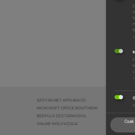
E
m
f
m
f
↓
M
E
f
s
↓
Ö
SZOTAR.NET APPLIKÁCIÓ
EGYÉNI FEL
H
MICROSOFT OFFICE BŐVÍTMÉNY
TANULÓKNA
BEÉPÜLŐ SZÓTÁRMODUL
OKTATÁSI I
Csak 
ONLINE NYELVVIZSGA
VÁLLALATI 