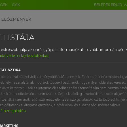
ÉGEK
GYIK
BELÉPÉS EDUID-V
ELŐZMÉNYEK
 LISTÁJA
és testreszabhatja az önről gyűjtött információkat.
További információért k
HU
DE
CN
FR
ES
IT
NL
RU
GR
adatvédelmi tájékoztatónkat
.
pai uniós terminológiai szótár
1
2
3
4
5
6
7
8
9
TATISZTIKA
q
w
e
r
t
z
u
i
 statisztikai sütiket „teljesítménysütiknek” is nevezik. Ezek a sütik információkat gy
ebhely használatának módjáról, többek között arról, hogy milyen oldalakat keresett 
a
s
d
f
g
h
j
k
l
é
inkekre kattintott. Ezek az információk a felhasználó azonosítására nem használható
datok összesítettek és anonimizáltak. Céljuk kizárólag a weboldal funkcióinak javít
í
y
x
c
v
b
n
m
,
.
artoznak a harmadik féltől származó elemzési szolgáltatásokhoz tartozó sütik; ilye
VAN ELŐFIZETÉSED?
NINCS ELŐFIZETÉSED
zolgáltatások a látogatóelemzések, a hőtérképek és a közösségi médiaanalitika.
1
szolgáltatás
előfizetésem a teljes szócikk
Nincs regisztrációm és előfiz
megtekintéséhez.
A szótár 2 órás, díjmente
próbaverziójának elindítás
MARKETING