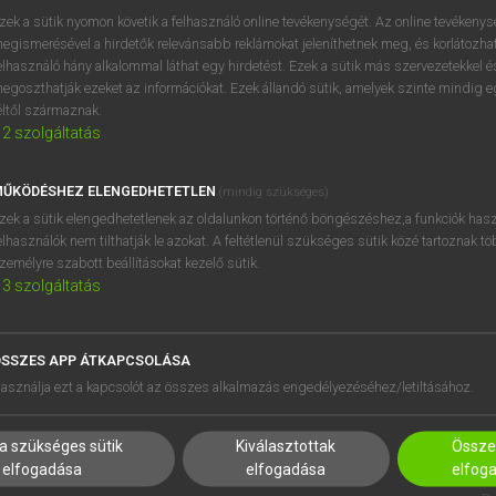
BELÉPÉS
regisztrálok és
belépek
.
zek a sütik nyomon követik a felhasználó online tevékenységét. Az online tevékeny
egismerésével a hirdetők relevánsabb reklámokat jeleníthetnek meg, és korlátozhat
REGISZTRÁCIÓ
elhasználó hány alkalommal láthat egy hirdetést. Ezek a sütik más szervezetekkel és
egoszthatják ezeket az információkat. Ezek állandó sütik, amelyek szinte mindig 
éltől származnak.
2
szolgáltatás
ŰKÖDÉSHEZ ELENGEDHETETLEN
(mindig szükséges)
zek a sütik elengedhetetlenek az oldalunkon történő böngészéshez,a funkciók hasz
elhasználók nem tilthatják le azokat. A feltétlenül szükséges sütik közé tartoznak t
zemélyre szabott beállításokat kezelő sütik.
3
szolgáltatás
SSZES APP ÁTKAPCSOLÁSA
HASZNÁLÓKNAK
SÚGÓ
asználja ezt a kapcsolót az összes alkalmazás engedélyezéséhez/letiltásához.
K
RÓLUNK
NTÉZMÉNYEKNEK
ELÉRHETŐSÉG
a szükséges sütik
Kiválasztottak
Összes
MEGOLDÁSOK
SÜTI BEÁLLÍTÁSOK
elfogadása
elfogadása
elfog