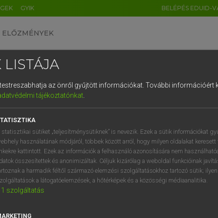
ÉGEK
GYIK
BELÉPÉS EDUID-V
ELŐZMÉNYEK
 LISTÁJA
és testreszabhatja az önről gyűjtött információkat.
További információért k
HU
DE
CN
FR
ES
IT
NL
RU
GR
adatvédelmi tájékoztatónkat
.
pai uniós terminológiai szótár
1
2
3
4
5
6
7
8
9
TATISZTIKA
q
w
e
r
t
z
u
i
 statisztikai sütiket „teljesítménysütiknek” is nevezik. Ezek a sütik információkat gy
ebhely használatának módjáról, többek között arról, hogy milyen oldalakat keresett 
a
s
d
f
g
h
j
k
l
é
inkekre kattintott. Ezek az információk a felhasználó azonosítására nem használható
datok összesítettek és anonimizáltak. Céljuk kizárólag a weboldal funkcióinak javít
í
y
x
c
v
b
n
m
,
.
artoznak a harmadik féltől származó elemzési szolgáltatásokhoz tartozó sütik; ilye
VAN ELŐFIZETÉSED?
NINCS ELŐFIZETÉSED
zolgáltatások a látogatóelemzések, a hőtérképek és a közösségi médiaanalitika.
1
szolgáltatás
előfizetésem a teljes szócikk
Nincs regisztrációm és előfiz
megtekintéséhez.
A szótár 2 órás, díjmente
próbaverziójának elindítás
MARKETING