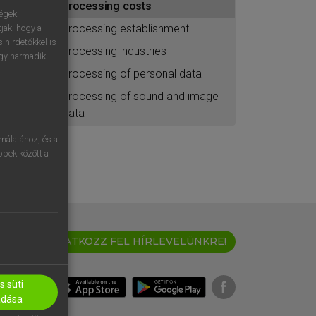
processing costs
ségek
processing establishment
ják, hogy a
 hirdetőkkel is
processing industries
egy harmadik
processing of personal data
processing of sound and image
data
nálatához, és a
öbbek között a
IRATKOZZ FEL HÍRLEVELÜNKRE!
 süti
adása