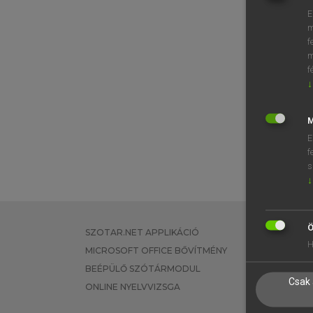
E
m
f
m
f
↓
M
E
f
s
↓
Ö
SZOTAR.NET APPLIKÁCIÓ
EGYÉNI FEL
H
MICROSOFT OFFICE BŐVÍTMÉNY
TANULÓKNA
BEÉPÜLŐ SZÓTÁRMODUL
OKTATÁSI I
Csak 
ONLINE NYELVVIZSGA
VÁLLALATI 