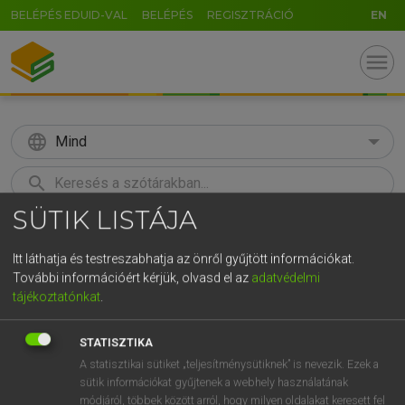
BELÉPÉS EDUID-VAL
BELÉPÉS
REGISZTRÁCIÓ
EN
menu
language
Mind
search
SÜTIK LISTÁJA
GR
KERESÉS
5
6
7
8
9
ö
ü
ó
Itt láthatja és testreszabhatja az önről gyűjtött információkat.
További információért kérjük, olvasd el az
adatvédelmi
r
t
z
u
i
o
p
ő
ú
Európai uniós terminológiai szótár
tájékoztatónkat
.
g
h
j
k
l
é
á
ű
Ω
STATISZTIKA
v
b
n
m
,
.
-
AltGr
A statisztikai sütiket „teljesítménysütiknek” is nevezik. Ezek a
sütik információkat gyűjtenek a webhely használatának
módjáról, többek között arról, hogy milyen oldalakat keresett fel