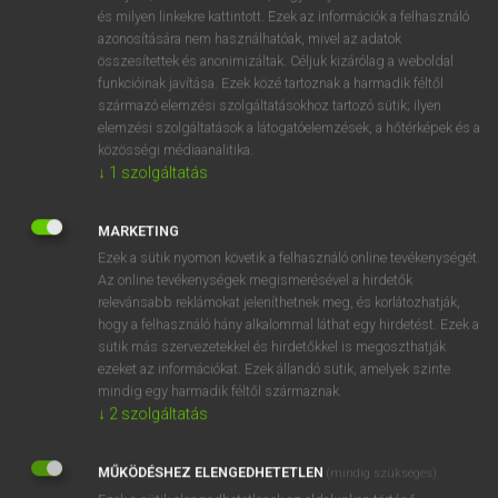
VAN ELŐFIZETÉSED?
és milyen linkekre kattintott. Ezek az információk a felhasználó
azonosítására nem használhatóak, mivel az adatok
Van előfizetésem a teljes szócikk megtekintéséhez.
összesítettek és anonimizáltak. Céljuk kizárólag a weboldal
funkcióinak javítása. Ezek közé tartoznak a harmadik féltől
BELÉPÉS
származó elemzési szolgáltatásokhoz tartozó sütik; ilyen
elemzési szolgáltatások a látogatóelemzések, a hőtérképek és a
közösségi médiaanalitika.
↓
1
szolgáltatás
MARKETING
Ezek a sütik nyomon követik a felhasználó online tevékenységét.
NINCS ELŐFIZETÉSED?
Az online tevékenységek megismerésével a hirdetők
Nincs regisztrációm és előfizetésem. A szótár 2 órás,
relevánsabb reklámokat jeleníthetnek meg, és korlátozhatják,
díjmentes próbaverziójának elindításához regisztrálok és
hogy a felhasználó hány alkalommal láthat egy hirdetést. Ezek a
sütik más szervezetekkel és hirdetőkkel is megoszthatják
belépek
.
ezeket az információkat. Ezek állandó sütik, amelyek szinte
mindig egy harmadik féltől származnak.
REGISZTRÁCIÓ
↓
2
szolgáltatás
MŰKÖDÉSHEZ ELENGEDHETETLEN
(mindig szükséges)