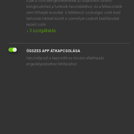
Ezek a sütik elengedhetetlenek az oldalunkon történő
böngészéshez,a funkciók használatához, és a felhasználók
EURÓPAI UNIÓS TERMINOLÓGIAI SZÓTÁR
nem tilthatják le azokat. A feltétlenül szükséges sütik közé
Kapcsolódó anyagok
tartoznak többek között a személyre szabott beállításokat
kezelő sütik.
protective helmet
↓
3
szolgáltatás
protective helmets and visors
protective measures
ÖSSZES APP ÁTKAPCSOLÁSA
Használja ezt a kapcsolót az összes alkalmazás
protective plastic casing
engedélyezéséhez/letiltásához.
protective screen
protective X-ray aprons
protégé par le secret
protein content
protein crops