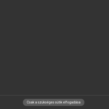
SZOTAR.NET APPLIKÁCIÓ
MICROSOFT OFFICE BŐVÍTMÉNY
BEÉPÜLŐ SZÓTÁRMODUL
ONLINE NYELVVIZSGA
EGYÉNI FELHASZNÁLÓKNAK
TANULÓKNAK
OKTATÁSI INTÉZMÉNYEKNEK
VÁLLALATI MEGOLDÁSOK
SÚGÓ
RÓLUNK
ELÉRHETŐSÉG
SÜTI BEÁLLÍTÁSOK
Csak a szükséges sütik elfogadása
IRATKOZZ FEL HÍRLEVELÜNKRE!